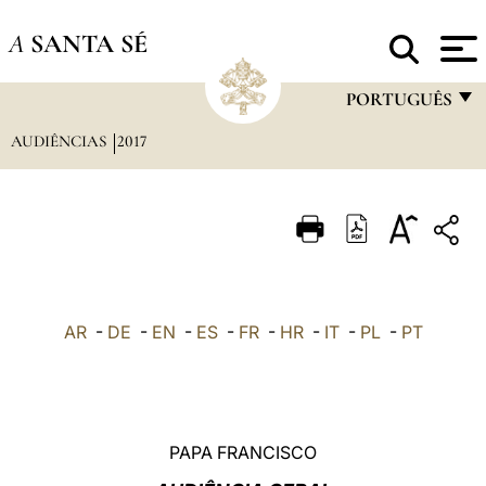
A
SANTA SÉ
PORTUGUÊS
AUDIÊNCIAS
2017
FRANÇAIS
ENGLISH
ITALIANO
PORTUGUÊS
ESPAÑOL
AR
-
DE
-
EN
-
ES
-
FR
-
HR
-
IT
-
PL
-
PT
DEUTSCH
POLSKI
العربيّة
PAPA FRANCISCO
中文