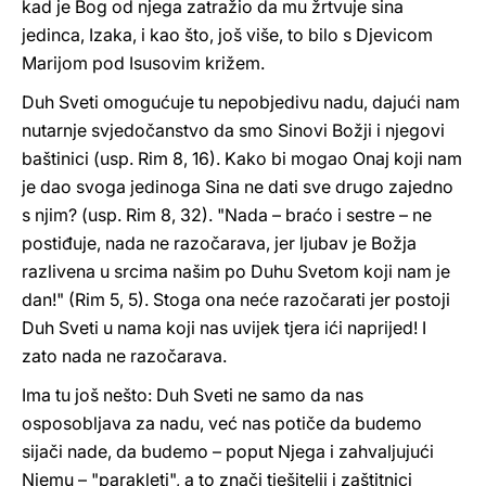
kad je Bog od njega zatražio da mu žrtvuje sina
jedinca, Izaka, i kao što, još više, to bilo s Djevicom
Marijom pod Isusovim križem.
Duh Sveti omogućuje tu nepobjedivu nadu, dajući nam
nutarnje svjedočanstvo da smo Sinovi Božji i njegovi
baštinici (usp. Rim 8, 16). Kako bi mogao Onaj koji nam
je dao svoga jedinoga Sina ne dati sve drugo zajedno
s njim? (usp. Rim 8, 32). "Nada – braćo i sestre – ne
postiđuje, nada ne razočarava, jer ljubav je Božja
razlivena u srcima našim po Duhu Svetom koji nam je
dan!" (Rim 5, 5). Stoga ona neće razočarati jer postoji
Duh Sveti u nama koji nas uvijek tjera ići naprijed! I
zato nada ne razočarava.
Ima tu još nešto: Duh Sveti ne samo da nas
osposobljava za nadu, već nas potiče da budemo
sijači nade, da budemo – poput Njega i zahvaljujući
Njemu – "parakleti", a to znači tješitelji i zaštitnici