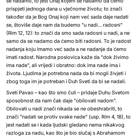
se nadamo, to jest Onaj kojem se nadamo da ćemo
prispjeti jednoga dana u vječnome životu; to znači
također da je Bog Onaj koji nam već sada daje nadati
se, štoviše daje nam da budemo "u nadi… radosni"
(Rim 12, 12): to znači da smo sada radosni u nadi, a ne
samo da se nadamo da ćemo biti radosni. To je radost
nadanja koju imamo već sada a ne nadanje da ćemo
imati radost. Narodna poslovica kaže da "dok živimo
ima nade", ali vrijedi i obratno: dok ima nade ima i
života. Ljudima je potrebna nada da bi mogli živjeti i
zbog toga im je potreban i Duh Sveti da bi se nadali.
Sveti Pavao – kao što smo čuli – pridaje Duhu Svetom
sposobnost da nam čak daje "obilovati nadom".
Obilovati u nadi znači nikada se ne obeshrabriti, to
znači "nadati se protiv svake nade" (usp. Rim 4, 18), to
jest nadati se i kada ljudski gledano nema nikakvog
razloga za nadu, kao što je bio slučaj s Abrahamom