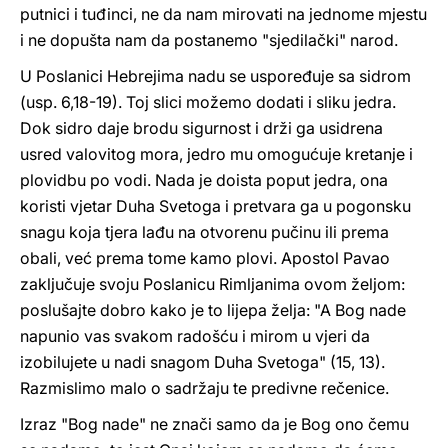
putnici i tuđinci, ne da nam mirovati na jednome mjestu
i ne dopušta nam da postanemo "sjedilački" narod.
U Poslanici Hebrejima nadu se uspoređuje sa sidrom
(usp. 6,18-19). Toj slici možemo dodati i sliku jedra.
Dok sidro daje brodu sigurnost i drži ga usidrena
usred valovitog mora, jedro mu omogućuje kretanje i
plovidbu po vodi. Nada je doista poput jedra, ona
koristi vjetar Duha Svetoga i pretvara ga u pogonsku
snagu koja tjera lađu na otvorenu pučinu ili prema
obali, već prema tome kamo plovi. Apostol Pavao
zaključuje svoju Poslanicu Rimljanima ovom željom:
poslušajte dobro kako je to lijepa želja: "A Bog nade
napunio vas svakom radošću i mirom u vjeri da
izobilujete u nadi snagom Duha Svetoga" (15, 13).
Razmislimo malo o sadržaju te predivne rečenice.
Izraz "Bog nade" ne znači samo da je Bog ono čemu