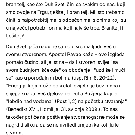
branitelj, kao što Duh Sveti čini sa svakim od nas, koji
smo ovdje na Trgu, tješitelj i branitelj. Mi isto trebamo
činiti s najpotrebitijima, s odbačenima, s onima koji su
u najvećoj potrebi, onima koji najviše trpe. Branitelji i
tješitelji!
Duh Sveti jača nadu ne samo u srcima ljudi, već u
svemu stvorenom. Apostol Pavao kaže – ovo izgleda
pomalo čudno, ali je istina – da i stvoreni svijet "sa
svom žudnjom iščekuje" oslobođenje i "uzdiše i muči
se" kao u porođajnim bolima (usp. Rim 8, 20-22).
"Energija koja može pokretati svijet nije bezimena i
slijepa snaga, već djelovanje Duha Božjega koji je
"lebdio nad vodama" (Post 1, 2) na početku stvaranja"
(Benedikt XVI., Homilija, 31. svibnja 2009.). To nas
također potiče na poštivanje stvorenoga: ne može se
nagrditi sliku a da se ne uvrijedi umjetnika koji ju je
stvorio.