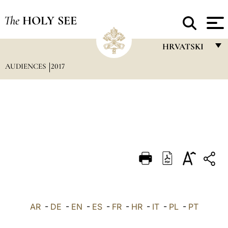
The
HOLY SEE
HRVATSKI
AUDIENCES
2017
FRANÇAIS
ENGLISH
ITALIANO
PORTUGUÊS
ESPAÑOL
DEUTSCH
POLSKI
العربيّة
AR
-
DE
-
EN
-
ES
-
FR
-
HR
-
IT
-
PL
-
PT
中文