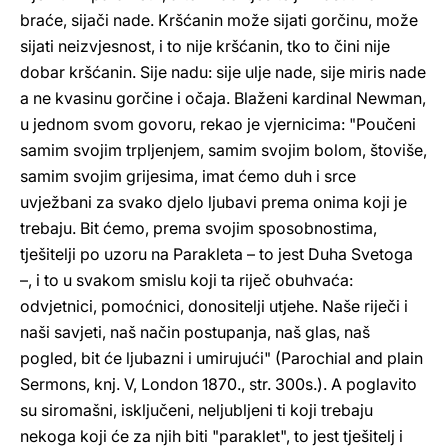
braće, sijači nade. Kršćanin može sijati gorčinu, može
sijati neizvjesnost, i to nije kršćanin, tko to čini nije
dobar kršćanin. Sije nadu: sije ulje nade, sije miris nade
a ne kvasinu gorčine i očaja. Blaženi kardinal Newman,
u jednom svom govoru, rekao je vjernicima: "Poučeni
samim svojim trpljenjem, samim svojim bolom, štoviše,
samim svojim grijesima, imat ćemo duh i srce
uvježbani za svako djelo ljubavi prema onima koji je
trebaju. Bit ćemo, prema svojim sposobnostima,
tješitelji po uzoru na Parakleta – to jest Duha Svetoga
–, i to u svakom smislu koji ta riječ obuhvaća:
odvjetnici, pomoćnici, donositelji utjehe. Naše riječi i
naši savjeti, naš način postupanja, naš glas, naš
pogled, bit će ljubazni i umirujući" (Parochial and plain
Sermons, knj. V, London 1870., str. 300s.). A poglavito
su siromašni, isključeni, neljubljeni ti koji trebaju
nekoga koji će za njih biti "paraklet", to jest tješitelj i