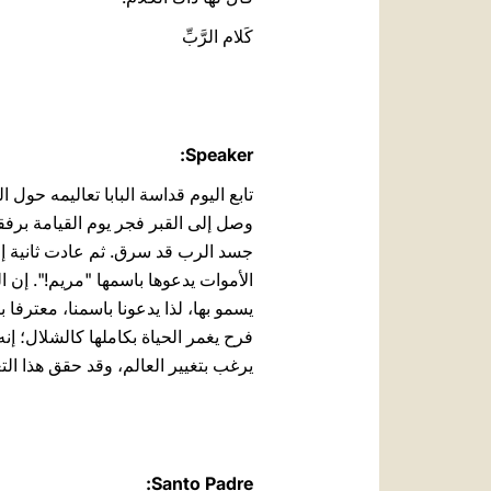
كَلام الرَّبِّ
Speaker:
تابع اليوم قداسة البابا تعاليمه حول
وصل إلى القبر فجر يوم القيامة برفقة
جسد الرب قد سرق. ثم عادت ثانية إلى
الأموات ‏‏يدعوها باسمها "مريم!". إن ال
يسمو بها، لذا يدعونا باسمنا، معترفا
فرح يغمر الحياة بكاملها كالشلال؛ إ
يرغب بتغيير ‏العالم،‏ وقد حقق هذا الت
Santo Padre: