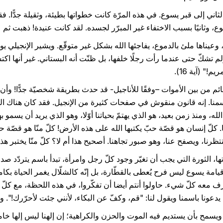
ثاني إلى قبر يسوع. في هذه المرّة كانت خطواتها بطيئة، وثقيلة جدًّا. ف
وثانيًا بسبب الاختفاء غير المبرّر لجسده. لقد كانت عنيدة! ذهبت ثم عادت
 وعيناها ملئ بالدموع، يفاجئها الله بشكل غير متوقّع. ويشير الإنجيلي ي
م تشكّ حتى عندما رأت رجلًا خلفها، بل ظنّت أنه البستاني. غير أنها اكت
!" (آية 16).
قائم من بين الأموات –وفقًا للأناجيل- قد حدث بطريقة شخصيّة جدًّا! وأ
ا باسمنا. إنه قانون منقوش في صفحات كثيرة من الإنجيل. فقد كان هناك 
ه، ومنذ زمن بعيد، هو الذي يهتمّ بحياتنا أوّلا، وهو الذي يريد أن يسمو به
. كلّ إنسان هو قصّة حبّ يكتبها الله على هذه الأرض! كلّ منّا هو قصّة حبّ
نتظرنا، ويصفح عنا، وهو صبور تجاهنا. أصحيح هذا أم لا؟ كلّ منّا يختبر هذا 
ا، الثورة التي يجب أن تغيّر وجود كلّ رجل وامرأة، تبدأ باسم يتردّد صد
امة يسوع ليس فرح يُعطى بالقطّارة، بل إنّه كالشلّال يغمر الحياة بكام
 معه كلّ شيء. حاولوا أنتم أيضا أن تفكّروا، في هذه اللحظة، مع كلّ م
يدعونا باسمنا ويقول لنا: "قم، وكفّ عن البكاء، لأنني جئت لأحرّرك!". و
سمح بأن يستديم فيه الموت والحزن والكراهية؛ إن إلهنا ليس إلها خاملًا