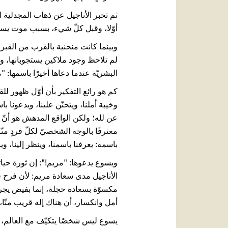
ثم تخبر الأناجيل عن ذهاب المجدلية ال
أوّلا، وقبل كلّ شيء، بسبب موت يسوع، 
وبينما كانت منحنية بالقرب من القبر،
لم تلاحظ وجود ملاكين يستجوبانها، ول
البشريّة عندما دعاها أخيرًا باسمها: "مريم
كم هو رائع التفكير بأن أوّل ظهور لل
وخيبة أملنا، ويتحنّن علينا، ويدعون
عن لله؛ ولكن الواقع المدهش هو أنّ الل
معترفًا بالوجه الشخصيّ لكلّ فردٍ منّا
باسمه: يعرفنا باسمنا، وينظر إلينا، وي
ويسوع يدعوها: "مريم!": إن ثورة حياته
الأناجيل مدى سعادة مريم: لأن فرح قي
مكسوّة بسعادة خجلة، إنما بفيض يجرف
أمل وانكسار، أن هناك إله قريب منّا، 
يسوع ليس شخصًا يتكيّف مع العالم، وي