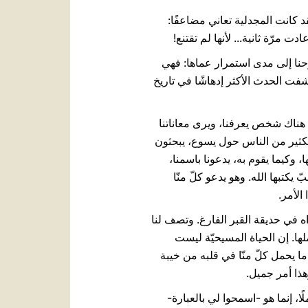
قد كانت المجدلية تعاني مضاعفًا:
 مرّة ثانية... لأنها لم تقتنع!
وحنا إلى مدى استمرار عماها: فهي
شفت الحدث الأكثر إدهاشًا في تاريخ
ن هناك شخص يعرفنا، ويرى معاناتنا
الكثير من الناس حول يسوع، يبحثون
ا، وكيما يقوم به، يدعونا باسمنا،
 يكتبها الله. وهو يدعو كلّ منّا
الأمر.
اه في حديقة القبر الفارغ. وتصف لنا
لها. إن الحياة المسيحيّة ليست
ا يحمل كلّ منّا في قلبه من خيبة
هذا أمر جميل.
، إنما هو -اسمحوا لي بالعبارة-