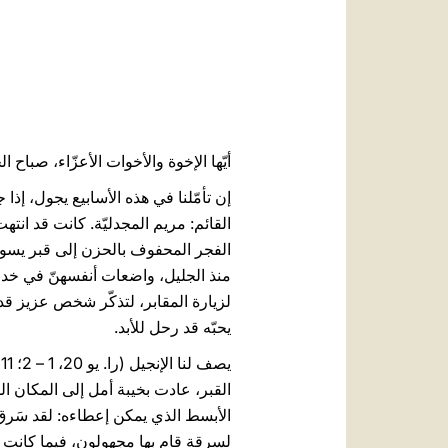
أيّها الإخوة والأخوات الأعزّاء، صباح ال
إن تأمّلنا في هذه الأسابيع يجول، إذا
القائم: مريم المجدليّة. كانت قد انت
الفجر المحفوف بالحزن إلى قبر يسوع 
منذ الجليل، واضعات أنفسهنّ في خدمة 
لزيارة المقابر، لتذكّر شخص عزيز قد
يحبّه قد رحل للأبد.
القبر، عادت بخيبة أمل إلى المكان ال
الأبسط الذي يمكن إعطاءه: لقد سَرقَ
لسرقةٍ قام بها مجهولون، فيما كانت 