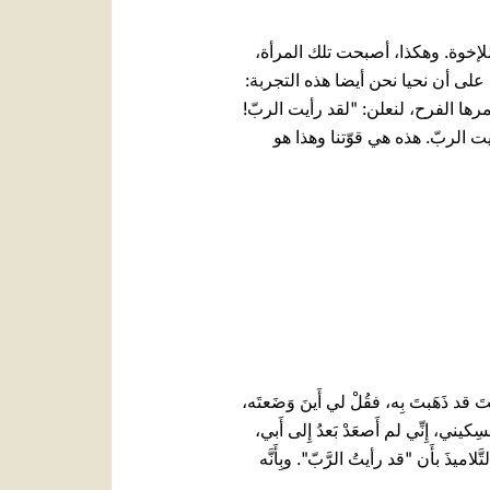
لإخوة. وهكذا، أصبحت تلك المرأة،
على أن نحيا نحن أيضا هذه التجربة:
ا الفرح، لنعلن: "لقد رأيت الربّ!
أيت الربّ. هذه هي قوّتنا وهذا هو
نتَ قد ذَهَبتَ بِه، فقُلْ لي أَينَ وَضَعتَه،
كيني، إِنِّي لم أَصعَدْ بَعدُ إِلى أَبي،
لاميذَ بأَن "قد رأيتُ الرَّبّ". وبِأَنَّه