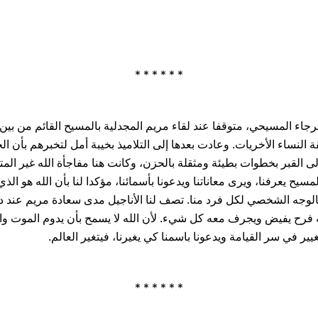
* * * * * *
 الرجاء المسيحي، متوقفا عند لقاء مريم المجدلية بالمسيح القائم من بين
 النساء الأخريات. وعادت بعدها إلى ‏التلاميذ بخيبة أمل لتخبرهم بأن 
 ‏القبر بخطوات بطيئة ومثقلة بالحزن، وكانت هنا مفاجأة الله غير المت
مسيح يعرفنا، ويرى معاناتنا ويدعونا بأسمائنا، مؤكدا لنا بأن الله هو الذي ي
 بالوجه الشخصي لكل فرد منا. تصف لنا ‏الأناجيل مدى سعادة مريم عند د
نه فرح ‏يفيض ‏ويجرف معه كل شيء. لأن الله لا يسمح بأن يدوم الموت وا
غيير في سر القيامة ويدعونا باسمنا كي يغيرنا، فيتغير العالم.‏
* * * * * *