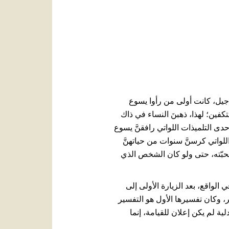
العربيّة
中文
LATINE
أناجيل، كانت أولى من رأوا يسوع
كفين؛ لهذا، ذهبنَ النساء في ذاك
ى التلميذات اللواتي رافقنَّ يسوع
لواتي كرسنَّ سنوات من حياتهنَّ
محبّته، حتى ولو كان الشخص الذي
ّس بسهولة. في الواقع، بعد الزيارة الأولى إلى
ر، وكان تفسيرها الأول هو التفسير
ة لم يكن إعلان للقيامة، إنما