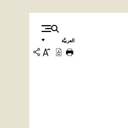
العربيَّة
FRANÇAIS
ENGLISH
ITALIANO
PORTUGUÊS
ESPAÑOL
DEUTSCH
POLSKI