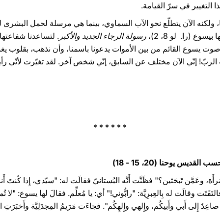
ا التغيير في سرّ القيامة.
، ولكنه الآن يتطلّع نحو الآب السماوي، بينما هي مرسلة لحمل البشرى ل
وع (را. لو 8، 2)،
رسولة الرجاء الجديد والأكبر
. لتساعدنا شفاعتها 
وت يسوع القائم من بين الأموات يدعونا باسمنا، وأن نذهب، بقلوب يغمره
ّي رأيت الربّ! إنّي الآن مختلف عن السابق، إنّي شخص آخر. لقد تغيّرت لأنّي ر
* * * * * *
قديس يوحنا (20، 15 - 18)‏
المَرأَة، وعَمَّن تَبحَثين؟" فظَنَّت أَنَّه البُستانيّ فقالَت له: "سيّدي، إِذا كُنتَ أَ
تَفَتَت وقالَت له بِالعِبرِيَّة: "رابُّوني!" أي: يا مُعلِّم. فقالَ لها يسوع: "لا تُمسِ
ِدٌ إِلى أَبي وأَبيكُم، وإِلهي وإِلهِكُم". فجاءَت مَرَيمُ المِجدَلِيَّة وأَخبَرَتِ التَّ