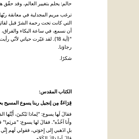
حالم: يحلم بتغيير العالم، وقد حقّق هذ
ترغب مريم المجدلية في معانقة ربّها
التي كانت تحت رحمة الشرّ قبل لقائها بيس
أن نسمع، في ساعة البكاء والفراق، ص
"(آية 18). لقد غيّرت حياتي لأن
رجاؤنا.
شكرًا.
الكتاب المقدس:‏
قِرَاءَةٌ مِن إنجيل ربنا يسوع المسيح بحسب ال
فقالَ لَها يسوع: "لِماذا تَبْكينَ، أَيَّتُها 
وأَنا آخُذُه". فقالَ لها يسوع: "مَريَم!" فال
بلِ اذَهبي إِلى إِخوَتي، فقولي لَهم إِنِّي صاع
قالَ لَها ذاكَ الكَلام.