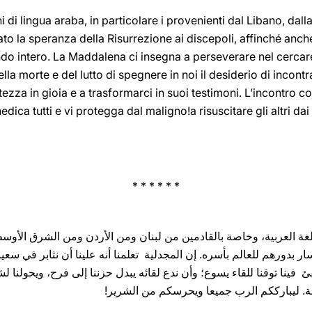
di lingua ‎araba, ‎in ‎‎‎particolare i ‎provenienti ‎‎dal Libano, d
o la ‎‎speranza della Risurrezione ai ‎discepoli, affinché anc
ndo intero. La Maddalena ci insegna a perseverare ‎nel ‎‎cercare
a morte ‎e ‎del lutto di spegnere in noi il ‎desiderio di incontr
tezza in gioia e a trasformarci in suoi ‎testimoni. ‎L’incontro con
Il ‎Signore ‎‎vi ‎benedica ‎tutti e vi protegga ‎dal ‎m
* * * * * *
غة العربية، وخاصة بالقادمين من لبنان ومن الأردن ومن الشرق ‏الأوس
سار بدورهم للعالم بأسره. إن ‏المجدلية ‏ تعلمنا أنه علينا أن نثابر في سعين
‏ فينا توقنا للقاء يسوع؛ وأن ندع لقائه يبدل حزننا إلى فرح، ويحولنا لشه
‏ ليبارككم الرب ‏جميعا ‏ويحرسكم من ‏الشرير!‏