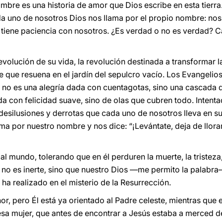
bre es una historia de amor que Dios escribe en esta tierr
da uno de nosotros Dios nos llama por el propio nombre: no
 tiene paciencia con nosotros. ¿Es verdad o no es verdad? 
 revolución de su vida, la revolución destinada a transformar
que resuena en el jardín del sepulcro vacío. Los Evangelios
s no es una alegría dada con cuentagotas, sino una cascada q
jida con felicidad suave, sino de olas que cubren todo. Inten
e desilusiones y derrotas que cada uno de nosotros lleva en s
ma por nuestro nombre y nos dice: “¡Levántate, deja de llora
l mundo, tolerando que en él perduren la muerte, la tristeza,
s no es inerte, sino que nuestro Dios —me permito la palabra
ha realizado en el misterio de la Resurrección.
r, pero Él está ya orientado al Padre celeste, mientras que el
esa mujer, que antes de encontrar a Jesús estaba a merced d