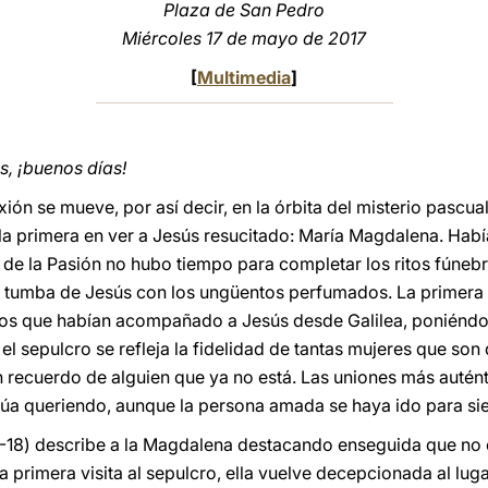
Plaza de San Pedro
Miércoles 17 de mayo de 2017
[
Multimedia
]
, ¡buenos días!
ión se mueve, por así decir, en la órbita del misterio pascu
 la primera en ver a Jesús resucitado: María Magdalena. Hab
de la Pasión no hubo tiempo para completar los ritos fúnebre
la tumba de Jesús con los ungüentos perfumados. La primera e
os que habían acompañado a Jesús desde Galilea, poniéndose 
 el sepulcro se refleja la fidelidad de tantas mujeres que son
 recuerdo de alguien que ya no está. Las uniones más autént
inúa queriendo, aunque la persona amada se haya ido para si
1-18) describe a la Magdalena destacando enseguida que no
a primera visita al sepulcro, ella vuelve decepcionada al lug