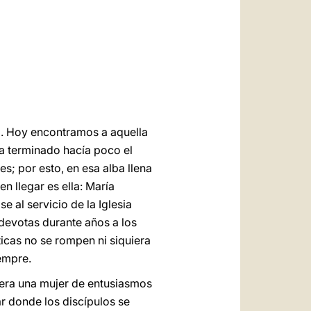
العربيّة
中文
LATINE
al. Hoy encontramos a aquella
ía terminado hacía poco el
s; por esto, en esa alba llena
n llegar es ella: María
al servicio de la Iglesia
 devotas durante años a los
icas no se rompen ni siquiera
empre.
 era una mujer de entusiasmos
ar donde los discípulos se