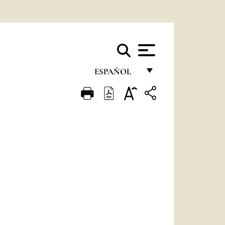
ESPAÑOL
FRANÇAIS
ENGLISH
ITALIANO
PORTUGUÊS
ESPAÑOL
DEUTSCH
POLSKI