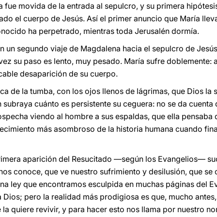
 fue movida de la entrada al sepulcro, y su primera hipótesis
do el cuerpo de Jesús. Así el primer anuncio que María lleva
onocido ha perpetrado, mientras toda Jerusalén dormía.
 un segundo viaje de Magdalena hacia el sepulcro de Jesús. 
vez su paso es lento, muy pesado. María sufre doblemente: a
icable desaparición de su cuerpo.
erca de la tumba, con los ojos llenos de lágrimas, que Dios l
n subraya cuánto es persistente su ceguera: no se da cuenta 
specha viendo al hombre a sus espaldas, que ella pensaba qu
ecimiento más asombroso de la historia humana cuando fina
primera aparición del Resucitado —según los Evangelios— su
nos conoce, que ve nuestro sufrimiento y desilusión, que se
una ley que encontramos esculpida en muchas páginas del Ev
Dios; pero la realidad más prodigiosa es que, mucho antes,
la quiere revivir, y para hacer esto nos llama por nuestro n