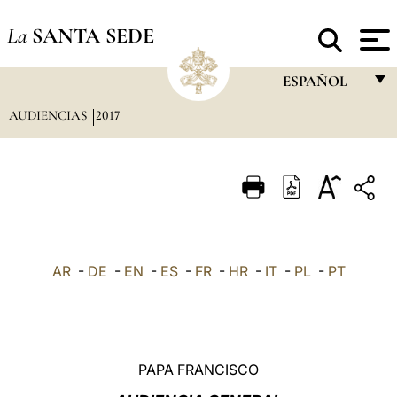
La
SANTA SEDE
ESPAÑOL
AUDIENCIAS
2017
FRANÇAIS
ENGLISH
ITALIANO
PORTUGUÊS
ESPAÑOL
AR
-
DE
-
EN
-
ES
-
FR
-
HR
-
IT
-
PL
-
PT
DEUTSCH
POLSKI
العربيّة
PAPA FRANCISCO
中文