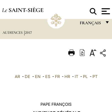
Le
SAINT-SIÈGE
FRANÇAIS
AUDIENCES
2017
FRANÇAIS
ENGLISH
ITALIANO
PORTUGUÊS
ESPAÑOL
AR
-
DE
-
EN
-
ES
-
FR
-
HR
-
IT
-
PL
-
PT
DEUTSCH
POLSKI
العربيّة
PAPE FRANÇOIS
中文