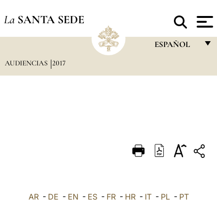
La
SANTA SEDE
ESPAÑOL
AUDIENCIAS
2017
FRANÇAIS
ENGLISH
ITALIANO
PORTUGUÊS
ESPAÑOL
DEUTSCH
POLSKI
العربيّة
AR
-
DE
-
EN
-
ES
-
FR
-
HR
-
IT
-
PL
-
PT
中文