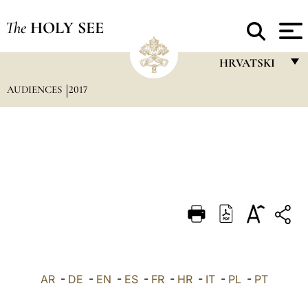
The
HOLY SEE
HRVATSKI
AUDIENCES
2017
FRANÇAIS
ENGLISH
ITALIANO
PORTUGUÊS
ESPAÑOL
DEUTSCH
POLSKI
العربيّة
AR
-
DE
-
EN
-
ES
-
FR
-
HR
-
IT
-
PL
-
PT
中文