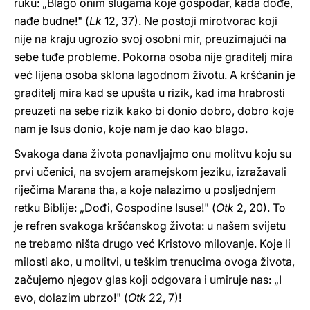
ruku: „Blago onim slugama koje gospodar, kada dođe,
nađe budne!" (
Lk
12, 37). Ne postoji mirotvorac koji
nije na kraju ugrozio svoj osobni mir, preuzimajući na
sebe tuđe probleme. Pokorna osoba nije graditelj mira
već lijena osoba sklona lagodnom životu. A kršćanin je
graditelj mira kad se upušta u rizik, kad ima hrabrosti
preuzeti na sebe rizik kako bi donio dobro, dobro koje
nam je Isus donio, koje nam je dao kao blago.
Svakoga dana života ponavljajmo onu molitvu koju su
prvi učenici, na svojem aramejskom jeziku, izražavali
riječima Marana tha, a koje nalazimo u posljednjem
retku Biblije: „Dođi, Gospodine Isuse!" (
Otk
2, 20). To
je refren svakoga kršćanskog života: u našem svijetu
ne trebamo ništa drugo već Kristovo milovanje. Koje li
milosti ako, u molitvi, u teškim trenucima ovoga života,
začujemo njegov glas koji odgovara i umiruje nas: „I
evo, dolazim ubrzo!" (
Otk
22, 7)!