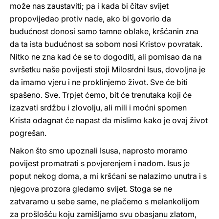
može nas zaustaviti; pa i kada bi čitav svijet
propovijedao protiv nade, ako bi govorio da
budućnost donosi samo tamne oblake, kršćanin zna
da ta ista budućnost sa sobom nosi Kristov povratak.
Nitko ne zna kad će se to dogoditi, ali pomisao da na
svršetku naše povijesti stoji Milosrdni Isus, dovoljna je
da imamo vjeru i ne proklinjemo život. Sve će biti
spašeno. Sve. Trpjet ćemo, bit će trenutaka koji će
izazvati srdžbu i zlovolju, ali mili i moćni spomen
Krista odagnat će napast da mislimo kako je ovaj život
pogrešan.
Nakon što smo upoznali Isusa, naprosto moramo
povijest promatrati s povjerenjem i nadom. Isus je
poput nekog doma, a mi kršćani se nalazimo unutra i s
njegova prozora gledamo svijet. Stoga se ne
zatvaramo u sebe same, ne plačemo s melankolijom
za prošlošću koju zamišljamo svu obasjanu zlatom,