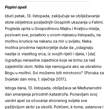
Papini apeli
Idući petak, 13. listopada, zaključuje se obilježavanje
stote obljetnice posljednjih Gospinih ukazanja u Fatimi.
Pogleda uprta u Gospodinovu Majku i Kraljicu misija,
pozivam sve, posebno u ovom mjesecu listopadu, na
molitvu krunice na nakanu za mir u svijetu. Neka
molitva prodrma najokorjelije duše da „odagnaju
nasilje iz vlastitog srca, iz svojih riječi i djela, i [da]
izgrađuju nenasilne zajednice koje se brinu za naš
zajednički dom. Ništa nije nemoguće ako se obratimo
Bogu u molitvi. Svi možemo biti mirotvorci" (Poruka za
Svjetski dan mira, 1. siječnja 2017.).
Istoga dana, 13. listopada, obilježava se Međunarodni
dan smanjenja prirodnih katastrofa. Ponavljam svoj
usrdni apel za očuvanje stvorenog svijeta sve
pažljivijom skrbi za okoliš. Potičem, k tome, ustanove i