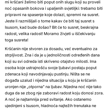
mi kršćani želimo biti poput onih slugu koji su proveli
noć opasanih bokova i upaljenih svjetiljki: trebamo biti
pripravni na spasenje koje dolazi, spremni na susret.
Jeste li razmišljali o tome kakav će biti taj susret s
Isusom, kad bude došao? Bit će to susret, beskrajna
radost, velika radost! Moramo živjeti u iščekivanju
toga susreta!
Kršćanin nije stvoren za dosadu, već eventualno za
strpljivost. Zna i da je u jednoličnosti određenih dana
koji su svi odreda isti skriveno otajstvo milosti. Ima
osoba koje ustrajnošću svoje ljubavi postaju poput
zdenaca koji navodnjavaju pustinju. Ništa se ne
događa uzalud i nijedna situacija u koju je kršćanin
uronjen nije „otporna" na ljubav. Nijedna noć nije tako
duga da se zbog nje zaboravi radost koju donosi zora.
A noć je najtamnija pred svitanje. Ako ostanemo
ujedinjeni s Isusom, hladnoća najtežih trenutaka ne