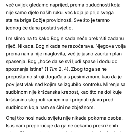
već uvijek gledamo naprijed, prema budućnosti koja
nije samo djelo naših ruku, već koja je prije svega
stalna briga Božje providnosti. Sve što je tamno
jednog će dana postati svjetlo.
I mislimo na to kako Bog nikada neće prekršiti zadanu
riječ. Nikada. Bog nikada ne razočarava. Njegova volja
prema nama nije maglovita, već je jasno zacrtan plan
spasenja: Bog „hoće da se svi ljudi spase i dođu do
spoznanja istine" (1
Tim
2, 4). Zbog toga se ne
prepuštamo struji događaja s pesimizmom, kao da je
povijest vlak nad kojim se izgubilo kontrolu. Mirenje sa
sudbinom nije kršćanska krepost, kao što ne dolikuje
kršćaninu slegnuti ramenima i prignuti glavu pred
sudbinom koja nam se čini neizbježnom.
Onaj tko nosi nadu svijetu nije nikada pokorna osoba.
Isus nam preporučuje da ga ne čekamo prekriženih