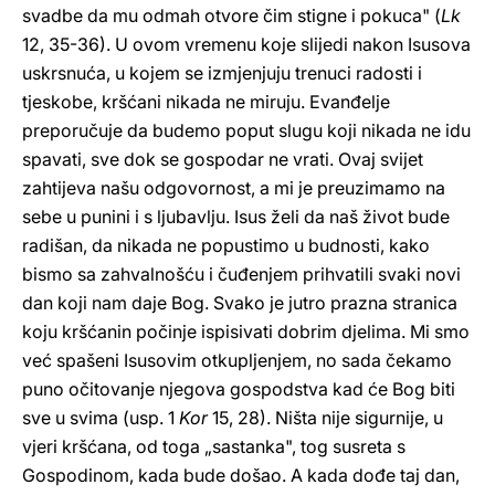
svadbe da mu odmah otvore čim stigne i pokuca" (
Lk
12, 35-36). U ovom vremenu koje slijedi nakon Isusova
uskrsnuća, u kojem se izmjenjuju trenuci radosti i
tjeskobe, kršćani nikada ne miruju. Evanđelje
preporučuje da budemo poput slugu koji nikada ne idu
spavati, sve dok se gospodar ne vrati. Ovaj svijet
zahtijeva našu odgovornost, a mi je preuzimamo na
sebe u punini i s ljubavlju. Isus želi da naš život bude
radišan, da nikada ne popustimo u budnosti, kako
bismo sa zahvalnošću i čuđenjem prihvatili svaki novi
dan koji nam daje Bog. Svako je jutro prazna stranica
koju kršćanin počinje ispisivati dobrim djelima. Mi smo
već spašeni Isusovim otkupljenjem, no sada čekamo
puno očitovanje njegova gospodstva kad će Bog biti
sve u svima (usp. 1
Kor
15, 28). Ništa nije sigurnije, u
vjeri kršćana, od toga „sastanka", tog susreta s
Gospodinom, kada bude došao. A kada dođe taj dan,