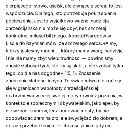
cierpiącego; słowo, uścisk, ale płynące z serca; to jest
współczucie. Dla tego, kto potrzebuje pokrzepienia i
pocieszenia. Jest to wyjątkowo ważne: nadzieja
chrześcijańska nie może się obyć bez szczerej i
konkretnej miłości bliźniego. Apostoł Narodów w
Liście do Rzymian mówi ze szczerego serca: «A my,
którzy jesteśmy mocni — którzy mamy wiarę, nadzieję
i nie nie mamy zbyt wielu trudności — powinniśmy
znosić słabości tych, którzy są słabi, a nie szukać tylko
tego, co dla nas dogodne» (15, 1). Znoszenie,
znoszenie słabości innych. To świadectwo nie kończy
się w granicach wspólnoty chrześcijańskiej:
rozbrzmiewa w całej swojej mocy również poza nią, w
kontekście społecznym i obywatelskim, jako apel, by
nie wznosić murów, lecz budować mosty, by nie
odpowiadać złem na zło, ale zwyciężać zło dobrem, a
obrazę przebaczeniem — chrześcijanin nigdy nie