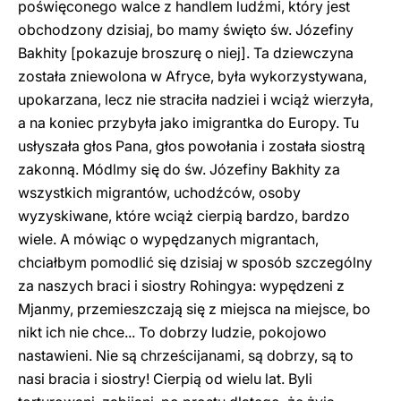
poświęconego walce z handlem ludźmi, który jest
obchodzony dzisiaj, bo mamy święto św. Józefiny
Bakhity [pokazuje broszurę o niej]. Ta dziewczyna
została zniewolona w Afryce, była wykorzystywana,
upokarzana, lecz nie straciła nadziei i wciąż wierzyła,
a na koniec przybyła jako imigrantka do Europy. Tu
usłyszała głos Pana, głos powołania i została siostrą
zakonną. Módlmy się do św. Józefiny Bakhity za
wszystkich migrantów, uchodźców, osoby
wyzyskiwane, które wciąż cierpią bardzo, bardzo
wiele. A mówiąc o wypędzanych migrantach,
chciałbym pomodlić się dzisiaj w sposób szczególny
za naszych braci i siostry Rohingya: wypędzeni z
Mjanmy, przemieszczają się z miejsca na miejsce, bo
nikt ich nie chce... To dobrzy ludzie, pokojowo
nastawieni. Nie są chrześcijanami, są dobrzy, są to
nasi bracia i siostry! Cierpią od wielu lat. Byli