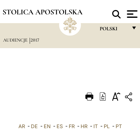
STOLICA APOSTOLSKA
POLSKI
AUDIENCJE
2017
FRANÇAIS
ENGLISH
ITALIANO
PORTUGUÊS
ESPAÑOL
DEUTSCH
POLSKI
AR
-
DE
-
EN
-
ES
-
FR
-
HR
-
IT
-
العربيّة
PL
-
PT
中文