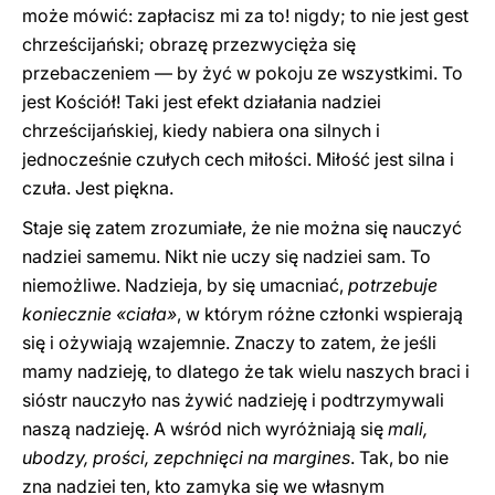
może mówić: zapłacisz mi za to! nigdy; to nie jest gest
chrześcijański; obrazę przezwycięża się
przebaczeniem — by żyć w pokoju ze wszystkimi. To
jest Kościół! Taki jest efekt działania nadziei
chrześcijańskiej, kiedy nabiera ona silnych i
jednocześnie czułych cech miłości. Miłość jest silna i
czuła. Jest piękna.
Staje się zatem zrozumiałe, że nie można się nauczyć
nadziei samemu. Nikt nie uczy się nadziei sam. To
niemożliwe. Nadzieja, by się umacniać,
potrzebuje
koniecznie «ciała»
, w którym różne członki wspierają
się i ożywiają wzajemnie. Znaczy to zatem, że jeśli
mamy nadzieję, to dlatego że tak wielu naszych braci i
sióstr nauczyło nas żywić nadzieję i podtrzymywali
naszą nadzieję. A wśród nich wyróżniają się
mali,
ubodzy, prości, zepchnięci na margines
. Tak, bo nie
zna nadziei ten, kto zamyka się we własnym