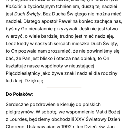
Kościół
, a życiodajnym tchnieniem, duszą tej nadziei
jest
Duch Święty
. Bez Ducha Świętego nie można mieć
nadziei. Dlatego apostoł Paweł na koniec zachęca nas,
byśmy Go nieustannie przyzywali. Jeśli nie jest łatwo
wierzyć, o wiele bardziej trudno jest mieć nadzieję.
Lecz kiedy w naszych sercach mieszka Duch Święty,
to On pozwala nam zrozumieć, że nie powinniśmy się
bać, że Pan jest blisko i otacza nas opieką; to On
kształtuje nasze wspólnoty w nieustającej
Pięćdziesiątnicy jako żywe znaki nadziei dla rodziny
ludzkiej. Dziękuję.
Do Polaków:
Serdeczne pozdrowienie kieruję do polskich
pielgrzymów. W sobotę, we wspomnienie Matki Bożej
z Lourdes, będziemy obchodzili XXV Światowy Dzień
Chorego. Ustanawiając w 1992 r. ten Dzień, św. Jan