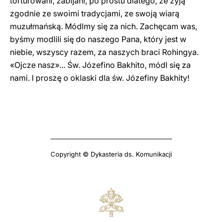
torturowani, zabijani, po prostu dlatego, że żyją
zgodnie ze swoimi tradycjami, ze swoją wiarą
muzułmańską. Módlmy się za nich. Zachęcam was,
byśmy modlili się do naszego Pana, który jest w
niebie, wszyscy razem, za naszych braci Rohingya.
«Ojcze nasz»... Św. Józefino Bakhito, módl się za
nami. I proszę o oklaski dla św. Józefiny Bakhity!
Copyright © Dykasteria ds. Komunikacji