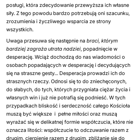
posługi, która zdecydowanie przewyższa ich własne
siły. Z tego powodu bardzo potrzebują oni szacunku,
zrozumienia i życzliwego wsparcia ze strony
wszystkich.
Uwaga przesuwa się następnie na
braci, którym
bardziej zagraża utrata nadziei
, popadnięcie w
desperację. Wciąż dochodzą do nas wiadomości o
osobach popadających w desperację i decydujących
się na straszne gesty... Desperacja prowadzi ich do
strasznych rzeczy. Odnosi się to do zniechęconych,
do słabych, do tych, których przygniata ciężar życia i
własnych win i już nie potrafią się podnieść. W tych
przypadkach bliskość i serdeczność całego Kościoła
muszą być większe i pełne miłości oraz muszą
wyrażać się w delikatnej formie współczucia, które nie
oznacza litości: współczucie to odczuwanie razem z
drugim, cierpienie razem z drugim, zbliżanie się do