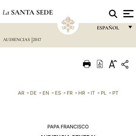
La
SANTA SEDE
ESPAÑOL
AUDIENCIAS
2017
FRANÇAIS
ENGLISH
ITALIANO
PORTUGUÊS
ESPAÑOL
AR
-
DE
-
EN
-
ES
-
FR
-
HR
-
IT
-
PL
-
PT
DEUTSCH
POLSKI
العربيّة
PAPA FRANCISCO
中文