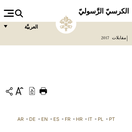
الكرسيّ الرَّسوليّ
العربيَّة
مقابلات
2017
FRANÇAIS
ENGLISH
ITALIANO
PORTUGUÊS
ESPAÑOL
DEUTSCH
POLSKI
PT
-
PL
-
IT
-
HR
-
FR
-
ES
-
EN
-
DE
العربيّة
-
AR
中文