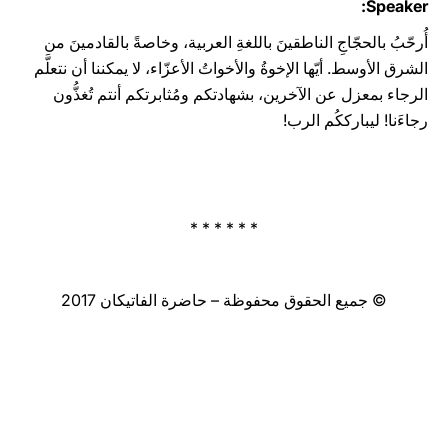
Speaker:
أُرحّبُ بالحجّاجِ الناطقينَ باللغةِ العربية، وخاصةً بالقادمينَ من
الشرق الأوسط. أيّها الإخوةُ والأخواتُ الأعزّاء، لا يمكننا أن نتعلَّم
الرجاء بمعزل عن الآخرين، بشهادتكم ومُثابرتكم أنتم تُغذُّون
رجاءَنا! ليبارككُم الرب!
* * * * * *
© جميع الحقوق محفوظة – حاضرة الفاتيكان 2017