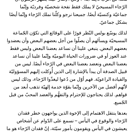
الرّجاء المسيحيّ لا يملك فقط نفحة شخصيّة وفرديّة وإنّما
جماعيّة وكنسيّة أيضًا. جميعنا نرجو وكلّنا نملك الرّجاء وإنّما أيضًا
بشكل جماعيّ.
لذلك يوسّع بولس النّظر فورًا على الوقائع التي تكوّن الجّماعة
المسيحيّة ويسألهم أن يصلّوا من أجل بعضهم البعض وأن يعضدوا
بعضهم البعض. ينبغي علينا أن نساعد بعضنا البعض وليس فقط
عند العوز أو في ضرورات الحياة اليوميّة وإنّما علينا أن نساعد
بعضنا البعض ونعضد بعضنا البعض في الرّجاء أيضًا. ليس من
قبيل الصدفة أن يبدأ بالإشارة إلى الذين أُوكلت إليهم المسؤوليّة
والقيادة الراعويّة. فهم أوّل من دُعوا ليغذّوا الرّجاء، وذلك ليس
لأنّهم أفضل من الآخرين وإنّما بقوّة خدمة إلهيّة تذهب أبعد من
قواهم. لذلك يحتاجون للإحترام والتفهُّم والعضد المحبّ من قبل
الجّميع.
بعدها ينتقل الاهتمام إلى الإخوة الذين يواجهون خطر فقدان
الرّجاء والوقوع في اليأس – نسمع على الدّوام عن أشخاص
يعيشون في اليأس ويقومون بأمور سيّئة، إنّ فقدان الرّجاء هو ما