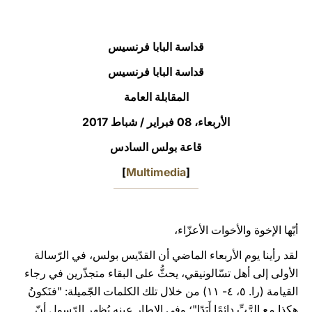
LATINE
قداسة البابا فرنسيس
قداسة البابا فرنسيس
المقابلة العامة
الأربعاء، 08 فبراير / شباط 2017‏
قاعة بولس السادس
]
Multimedia
[
أيّها الإخوة والأخوات الأعزّاء،
لقد رأينا يوم الأربعاء الماضي أن القدّيس بولس، في الرّسالة
الأولى إلى أهل تسّالونيقي، يحثُّ على البقاء متجذّرين في رجاء
القيامة (را. ٥، ٤- ١١) من خلال تلك الكلمات الجّميلة: "فنَكونُ
هكذا مع الرَّبِّ دائِمًا أَبَدًا"؛ وفي الإطار عينه يُظهر الرّسول أنّ