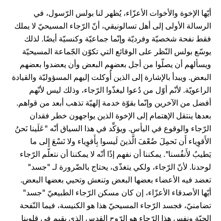
أيّها الإخوة والأخوات الأعزّاء، يُظهر لنا بولس الرّسول، في
الرسالة الأولى إلى أهل تسالونيقي، أنّ الرّجاء المسيحيّ لا يملك
فقط نفحة شخصيّة وفرديّة وإنّما جماعيّة وكنسيّة أيضًا. لذلك
يوسّع بولس النّظر على الوقائع التي تكوّن الجّماعة المسيحيّة
ويسألهم أن يصلّوا من أجل بعضهم البعض وأن يعضدوا بعضهم
البعض. ويبدأ بالإشارة إلى الذين أُوكلت إليهم المسؤوليّة والقيادة
الراعويّة. لأنّم أوّل من دُعوا ليغذّوا الرّجاء، وذلك ليس لأنّهم
أفضل من الآخرين وإنّما بقوّة خدمة إلهيّة تذهب أبعد من قواهم.
بعدها ينتقل الإهتمام إلى الإخوة الذين يواجهون خطر فقدان
الرّجاء والوقوع في اليأس. ويؤكِّد في هذا السياق أنّه "عَلَينا نَحنُ
الأَقوِياء أَن نَحمِلَ ضُعْفَ الَّذينَ لَيسوا بِأَقوِياء ولا نَسْعَ إِلى ما
يَطيبُ لأَنفُسنا". يمكننا أن نفهم إذًا أنّه لا يمكننا أن نتعلّم الرّجاء
لوحدنا. لأنّ الرّجاء، ولكي يتغذّى، يحتاج بالضّرورة لـ "جسد"
تعضد فيه الأعضاء بعضها البعض وتنعش وتحيي بعضها البعض.
أيّها الأصدقاء الأعزّاء، إن كان مسكن الرّجاء الطبيعيّ "جسد"
تضامنيّ، فجسد الرّجاء المسيحيّ هذا هو الكنيسة، فيما النّفحة
الحيّة ونفس هذا الرّجاء هو الرّوح القدس الذي يقيم في قلوبنا