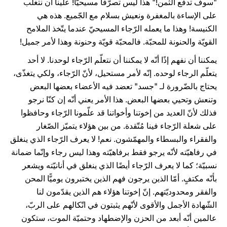
"سوف تدفع الثّمن!" هذا ليس تصرُّفًا مسيحيًّا! علينا أن نتغلّب
على الإساءة بالمغفرة ونعيش بسلام مع الجّميع. هذه هي
الكنيسة! وهذا ما يعمله الرّجاء المسيحيّ عندما يتّخذ الملامح
القويّة والحنونة للمحبّة. فالمحبّة قويّة وحنونة وهذا لأمر جميل!
يمكننا أن نفهم إذًا أنّه لا يمكننا أن نتعلّم الرّجاء لوحدنا. لا أحد
يتعلّم الرجاء لوحده. إنّه لأمر مستحيل، لأنّ الرّجاء، ولكي يتغذّى،
يحتاج بالضّرورة لـ "جسد" تعضد فيه الأعضاء بعضها البعض
وتنعش وتحيي بعضها البعض. هذا الأمر يعني أنّه إن كنّا نرجو
فذلك لأنّ العديد من إخوتنا وأخواتنا قد علّمونا الرّجاء وحافظوا
على شعلة الرّجاء فينا مُتّقدة. من بين هؤلاء يتميّز الصّغار
والفقراء والبسطاء والمهمّشون. نعم! لا يعرف الرّجاء الذي ينغلق
في رفاهيّته لأنّه يرجو فقط برفاهيّته وهذا ليس رجاء وإنّما ضمانة
نسبيّة؛ كما لا يعرف الرّجاء أيضًا الذي ينغلق في أنانيّته ويشعر
بأنّه مكتفٍ. أمّا الذين يرجون فهم الذين يختبرون يوميًّا المحن
والفقر ومحدوديّتهم. إنّ إخوتنا هؤلاء هم الذين يقدّمون لنا
الشّهادة الأجمل والأقوى لأنّهم يثبتون في اتّكالهم على الربّ،
عالمين أنّه أبعد من الحزن والإضطهاد وحتميّة الموت، ستكون