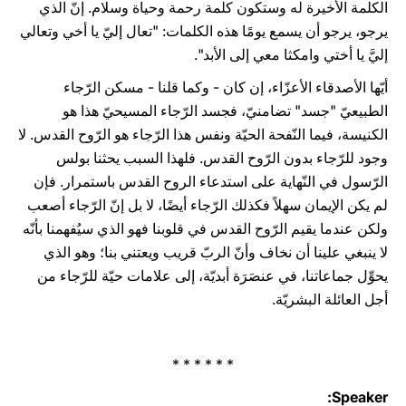
الكلمة الأخيرة له وستكون كلمة رحمة وحياة وسلام. إنّ الذي
يرجو، يرجو أن يسمع يومًا هذه الكلمات: "تعال إليّ يا أخي وتعالي
إليَّ يا أختي وامكثا معي إلى الأبد".
أيّها الأصدقاء الأعزّاء، إن كان - وكما قلنا - مسكن الرّجاء
الطبيعيّ "جسد" تضامنيّ، فجسد الرّجاء المسيحيّ هذا هو
الكنيسة، فيما النّفحة الحيّة ونفس هذا الرّجاء هو الرّوح القدس. لا
وجود للرّجاء بدون الرّوح القدس. فلهذا السبب يحثنا بولس
الرّسول في النّهاية على استدعاء الروح القدس باستمرار. فإن
لم يكن الإيمان سهلاً فكذلك الرّجاء أيضًا، لا بل إنّ الرّجاء أصعب
ولكن عندما يقيم الرّوح القدس في قلوبنا فهو الذي سيُفهمنا بأنّه
لا ينبغي علينا أن نخاف وأنّ الربّ قريب ويعتني بنا؛ وهو الذي
يحوِّل جماعاتنا، في عنصَرَة أبديّة، إلى علامات حيّة للرّجاء من
أجل العائلة البشريّة.
* * * * * *
Speaker: