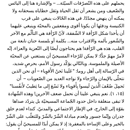
يحملهم على هذه التّصرّفات السيّئة... – والإشارة هنا إلى اليائس
والضّعيف ومن يشعر أن ثقل الحياة وثقل خطاياه يسحقانه ولا
يمكنه أن ينهض مجدّدًا. في هذه الحّالات ينبغي على قرب
الكنيسة ودفئها أن يكونا أقوى ومفعمَين بالمحبّة وينبغي عليهما
أن يأخذا شكل الرّأفة لا الشّفقة، لأنّ الرّأفة هي التألّم مع الآخر
والشّعور بألمه والاقتراب منه... بكلمة أو بلمسة حنان نابعة من
القلب، هذه هي الرّأفة! هم يحتاجون أيضًا إلى التّعزية والعزاء. إنّه
لأمرٌ مهمّ جدًّا: لا يمكن للرّجاء المسيحيّ أن يستغني عن المحبّة
الأصيلة والملموسة. وبالتّالي يؤكّد رسول الأمم، بحرصٍ شديد،
في الرّسالة إلى أهل روما: "عَلَينا نَحنُ الأَقوِياء – أي نحن الذين
نتحلّى بالإيمان والرّجاء ولا نواجه العديد من الصّعوبات – أَن
نَحمِلَ ضُعْفَ الَّذينَ لَيسوا بِأَقوِياء ولا نَسْعَ إِلى ما يَطيبُ لأَنفُسنا"
(١٥، ١). نعم ينبغي علينا أن نحمل ضعف الآخرين! وهذه الشّهادة
لا تبقى منغلقة داخل حدود الجّماعة المسيحيّة بل يتردّد صداها
بقوّة إلى الخارج، في الإطار الاجتماعي والمدنيّ، كنداء لعدم خلق
جدران وإنّما جسور ولعدم مبادلة الشّرّ بالشّرّ وللتغلّب على الشّرّ
بالخير وعلى الإساءة بالمغفرة: إذ لا يمكن أبدًا للمسيحيّ أن يقول: