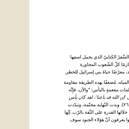
العربيّة
中文
LATINE
ِّفرُ الكتابيّ الذي يحمل اسمَها
ازمًا كلّ الشّعوب المجاورة
د، معرّضًا حياةَ بني إسرائيل للخطر.
لمياه، مُضعفًا بهذه الطريقة مقاومة
ات مفعمةٍ باليأس: "والآن، فإِنَّه
 ’إن الله قد باعنا‘، لقد كان يأس
كبيرًا- "والآن فادْعوهم وأَسلِموا المَدينةَ كُلَّها لِلنَّهْبِ إِلى شَعبِ أَليفانا وكُلِّ جَيشِه" (يه ٧، ۲٥-۲٦). وبدت النّهاية محتّمة، وتبدّدت
لالها القدرة على الثّقة بالرّب. إنّها
وا يعرفون أنَّ هؤلاء الجنود سوف