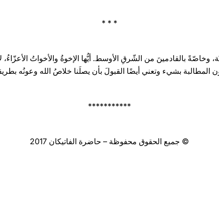
* * *
بيّة، وخاصّةً بالقادمينَ من الشّرقِ الأوسط. أيُّها الإخوةُ والأخواتُ الأعزّاءُ،
المطالبة بشيء وتعني أيضًا القبولَ بأن يصلَنا خلاصُ الله وعونُه بطريقة م
***********
© جميع الحقوق محفوظة – حاضرة الفاتيكان 2017