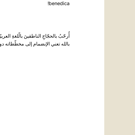
benedica!
أُرحّبُ بالحجّاجِ الناطقينَ بالّلغةِ العر
بالله تعني الإنضمام إلى مخطّطاته دون 