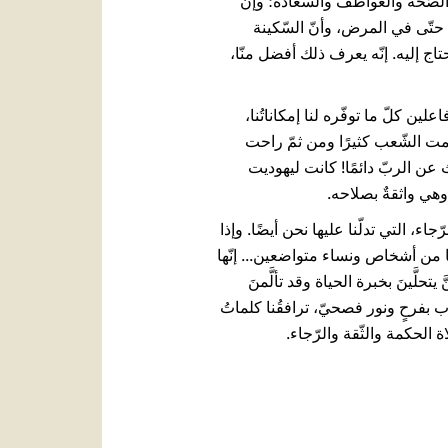
والصّحة والعواطفَ والسّعادة؛ وإنّ
 حتّى في المرض، وأنّ السّكينة
تاج إليه. إنّه يعرف ذلك أفضل منّا،
لين كلّ ما توفّره لنا إمكاناتُنا،
مت الشّعب كثيرًا ومن ثمّ راحت
ن الربّ دائمًا!
كانت ليهوديت
 وهي واثقةٌ بصلاحه.
، التي تدلّنا عليها نحن أيضًا. وإذا
ا من أشخاص ونساء متواضعين... إنّها
لَّينَ بخبرة الحياة وقد تألَّمنَ
ب بفرحٍ ونور فصحيّ، ترافقُنا كلماتُ