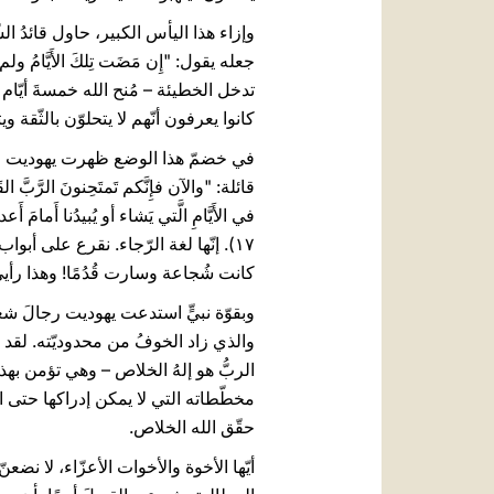
وإزاء هذا اليأس الكبير، حاول قائدُ ال
تدخل الخطيئة – مُنح الله خمسةَ أيّام 
كانوا يعرفون أنّهم لا يتحلوّن بالثّقة
في خضمّ هذا الوضع ظهرت يهوديت على 
قائلة: "والآن فإِنَّكم تَمتَحِنونَ الرَّبَّ القَ
۱٧). إنّها لغة الرّجاء. نقرع على أ
كانت شُجاعة وسارت قُدُمًا! وهذا رأيي
وبقوّة نبيٍّ استدعت يهوديت رجالَ شع
والذي زاد الخوفُ من محدوديّته. لقد أك
الربُّ هو إلهُ الخلاص – وهي تؤمن به
مخطّطاته التي لا يمكن إدراكها حتى ال
حقّق الله الخلاص.
أيّها الأخوة والأخوات الأعزّاء، لا نضع