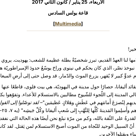
الأربعاء، 25 يناير / كانون الثاني 2017‏
قاعة بولس السادس
]
Multimedia
[
خير!
مها لنا العهدُ القديم، تبرز شخصيّةُ بطلة عظيمة للشعب: يهوديت. يروي الس
نبوخذ نصّر، الذي كان يحكم في نينوى وراحَ يوسّعُ حدودَ الإمبراطوريّة ه
ام عدوٍّ كبير لا يُقهر، يزرع الموتَ والدّمار، قد وصل حتى إلى أرضِ الميعا
ئد أليفانا، حصارًا حول مدينة في اليهوديّة، هي بيت فلوى، قاطعًا عنها ا
لي المدينة إلى اللّجوء للشّيوخ مطالبين بالاستسلام للأعداء. وتفوّهوا بكلم
 أَيديهِم لِنُصرَعَ أَمامَهم في عَطَشٍ وهَلاكٍ عَظيمَين"
– لقد توصّلوا إلى القول
القدرةُ على الثّقة بالله، وكم من مرّة نبلغ نحن أيضًا هذه الحالة التي نفقد خ
 أنّ السبيل الوحيد للنّجاة من الموت أصبحَ الاستسلام لمن يَقتل. لقد كان
ساء ويقتلوا الآخرين.