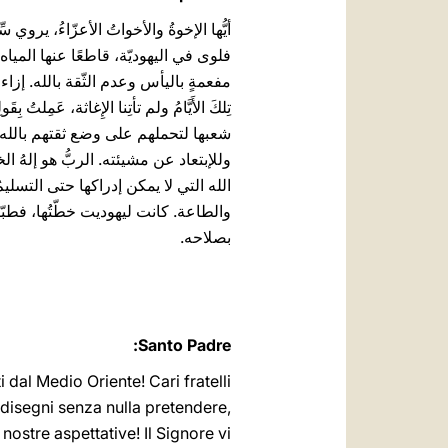
أيُّها الإخوةُ والأخواتُ الأعزّاءُ، ي
فلوى في اليهوديّة، قاطعًا عنها المياه
مفعمةٍ باليأس وعدم الثّقة بالله. إزاء 
شعبها لتحملهم على وضع ثقتهم بالله من
وللإبتعاد عن مشيئته. الربُّ هو إلهُ
الله التي لا يمكن إدراكها حتى التسليمُ
والطاعة. كانت ليهوديت خطّتُها، فطبّقت
بصلاحه.
Santo Padre:
 dal Medio Oriente! Cari fratelli
 disegni senza nulla pretendere,
ostre aspettative! Il Signore vi