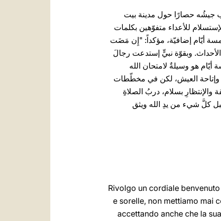
 ضرب جيشُه حصارًا حول مدينة بيت
الإستسلام للأعداء متفوّهين بكلمات
سة أيّام إضافيّة، مؤكداً: "إِن مَضَت
ضع، ظهرت يهوديت على ساحة الأحداث. وبقوّة نبيٍّ إستدعت رجالَ
أيّام هو وسيلةٌ لامتحان الله
داء وإتاحة العيش، لكن في مخطّطات
ة والإنتظارِ بسلام، دربُ الصلاةِ
بل كلَّ شيء من يدِ الله ويثق
Rivolgo un cordiale benvenuto ai
e sorelle, non mettiamo mai co
accettando anche che la sua 