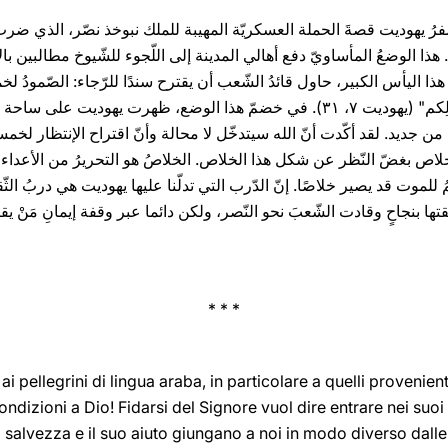
روي سِّفرُ يهوديت قصةَ الحملة العسكريّة المهيبة للملك نبوخذ نصّر، الذي
. هذا الوضعُ المأساويّ دفع أهالي المدينة إلى اللّجوء للشّيوخ مطالبين ب
هذا اليأس الكبير، حاول قائدُ الشّعب أن يقترح سندًا للرّجاء: الصّمودُ لخم
تِلكَ الأَيَّامُ ولم تأتِنا الإِغاثة، عَمِلتُ بِقَولِكم" (يهوديت ٧، ۳۱). في خضمّ هذا الو
 جديد. لقد أكّدت أنّ الله سيتدخّل لا محالة وأنّ اقتراح الإنتظار لخمسة 
 الخلاص بغضّ النّظر عن شكل هذا الخلاص. الخلاصُ هو التحريرُ من الأع
 للموت قد يصير خلاصًا. إنّ الدّرب التي تدلّنا عليها يهوديت هي دربُ الثّق
ها بنجاحٍ وقادت الشّعبَ نحو النّصر، ولكن دائما عبر وقفة إيمانِ مَنْ يق
* * *
 pellegrini di lingua araba, in particolare a quelli provenienti
ndizioni a Dio! Fidarsi del Signore vuol dire entrare nei suoi
salvezza e il suo aiuto giungano a noi in modo diverso dalle n