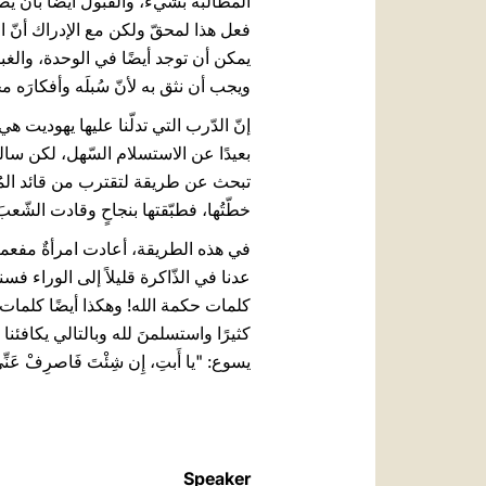
المطالبة بشيء، والقبولَ أيضًا بأن يصل
فعل هذا لمحقّ ولكن مع الإدراك أنّ ا
يمكن أن توجد أيضًا في الوحدة، والغبطة
ويجب أن نثق به لأنّ سُبلَه وأفكارَه مخ
إنّ الدّرب التي تدلّنا عليها يهوديت هي 
بعيدًا عن الاستسلام السّهل، لكن سال
تبحث عن طريقة لتقترب من قائد المُع
خطّتُها، فطبّقتها بنجاحٍ وقادت الشّعب
في هذه الطريقة، أعادت امرأةٌ مفعمةٌ ب
عدنا في الذّاكرة قليلاً إلى الوراء 
كلمات حكمة الله! وهكذا أيضًا كلمات الج
كثيرًا واستسلمنَ لله وبالتالي يكافئنا
يسوع: "يا أَبتِ، إِن شِئْتَ فَاصرِفْ عَنِّي هذِه الكَأس. ولكِ
Speaker