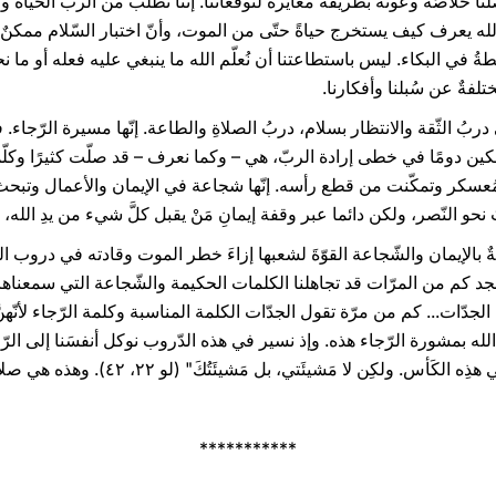
َنا خلاصُه وعونُه بطريقة مغايرة لتوقّعاتنا. إنّنا نطلب من الربّ الحياةَ 
لله يعرف كيف يستخرج حياةً حتّى من الموت، وأنّ اختبار السّلام ممكنٌ
ُ في البكاء. ليس باستطاعتنا أن نُعلّم الله ما ينبغي عليه فعله أو ما نح
تلفةٌ عن سُبلنا وأفكارنا.
دربُ الثّقة والانتظار بسلام، دربُ الصلاةِ والطاعة. إنّها مسيرة الرّجاء. فاع
كين دومًا في خطى إرادة الربّ، هي – وكما نعرف – قد صلّت كثيرًا وكلّ
سكر وتمكّنت من قطع رأسه. إنّها شجاعة في الإيمان والأعمال وتبحث ع
َ نحو النّصر، ولكن دائما عبر وقفة إيمانِ مَنْ يقبل كلَّ شيء من يدِ الله،
الإيمان والشّجاعة القوّةَ لشعبها إزاءَ خطر الموت وقادته في دروب الرّجاء
فسنجد كم من المرّات قد تجاهلنا الكلمات الحكيمة والشّجاعة التي سمعناه
دّات... كم من مرّة تقول الجدّات الكلمة المناسبة وكلمة الرّجاء لأنّهنَّ يتح
 الله بمشورة الرّجاء هذه. وإذ نسير في هذه الدّروب نوكل أنفسَنا إلى الرّ
ن لا مَشيئَتي، بل مَشيئَتُكَ" (لو ۲۲، ٤۲). وهذه هي صلاة الحكمة والثّقة والرّجاء.
***********