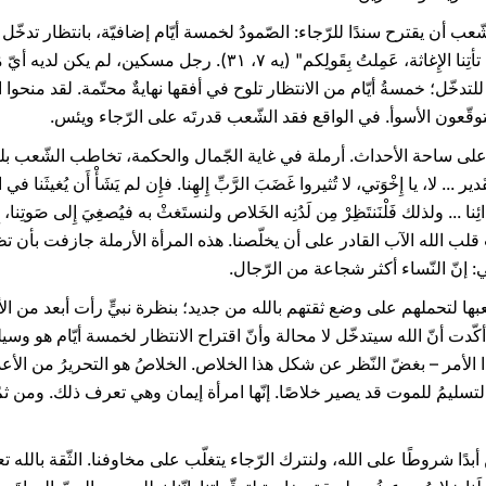
شّعب أن يقترح سندًا للرّجاء: الصّمودُ لخمسة أيّام إضافيّة، بانتظار تدخّل
جعله يقول: "إِن مَضَت تِلكَ الأَيَّامُ ولم تأتِنا الإِغاثة، عَمِلتُ بِقَولِكم
للتدخّل؛ خمسةُ أيّام من الانتظار تلوح في أفقها نهايةٌ محتّمة. لقد منحوا
 ويتوقّعون الأسوأ. في الواقع فقد الشّعب قدرتَه على الرّجاء ويئس.
ساحة الأحداث. أرملة في غاية الجّمال والحكمة، تخاطب الشّعب بلغة ا
دير ... لا، يا إِخْوَتي، لا تُثيروا غَضَبَ الرَّبِّ إِلهِنا. فإِن لم يَشَأْ أَن يُغيثَنا في
بواب قلب الله الآب القادر على أن يخلّصنا. هذه المرأة الأرملة جازفت بأن ت
: إنّ النّساء أكثر شجاعة من الرّجال.
بها لتحملهم على وضع ثقتهم بالله من جديد؛ بنظرة نبيٍّ رأت أبعد من الأ
ّدت أنّ الله سيتدخّل لا محالة وأنّ اقتراح الانتظار لخمسة أيّام هو وسيل
ذا الأمر – بغضّ النّظر عن شكل هذا الخلاص. الخلاصُ هو التحريرُ من الأ
تسليمُ للموت قد يصير خلاصًا. إنّها امرأة إيمان وهي تعرف ذلك. ومن ثمّ
نّ أبدًا شروطًا على الله، ولنترك الرّجاء يتغلّب على مخاوفنا. الثّقة بالل