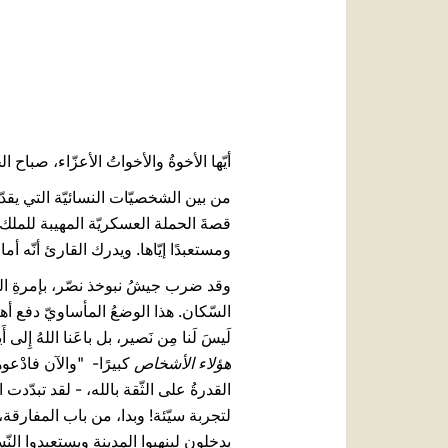
أيّها الأخوةُ والأخواتُ الأعزّاء، صباح ال
من بين الشخصيّات النسائيّة التي يقدّ
قصةَ الحملة العسكريّة المهيبة للملك 
ومستعبدًا إيّاها. ويدرك القارئ أنّه أم
وقد ضرب جيشُ نبوخذ نصّر، بإمرةِ القا
السّكان. هذا الوضعُ المأساويّ دفع أها
لَيسَ لَنا مِن نَصير، بل باعَنا اللهُ إِلى
هؤلاء الأشخاص
القدرةُ على الثّقة بالله، - لقد تبدّدت 
لتجربة سيّئة! وبدا، من باب المفارقة،
يدخلون لينهبوا المدينة ويستعبدوا النّ