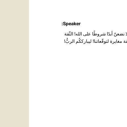
Speaker:
 لا نضعنّ أبدًا شروطًا على الله! الثّقة
غايرة لتوقّعاتنا! ليبارككُم الربُّ!