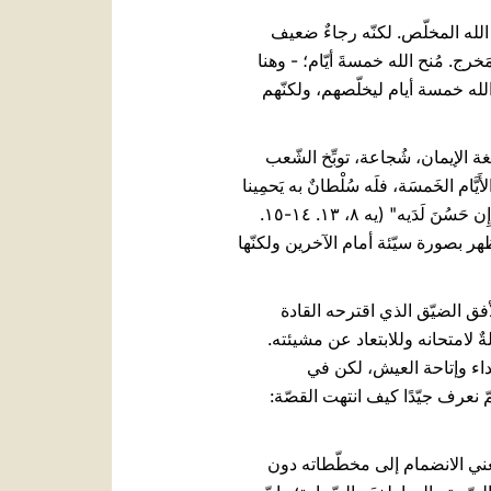
 الله المخلّص. لكنّه رجاءٌ ضعيف
" (يه ٧، ۳۱). رجل مسكين، لم يكن لديه أيّ مَخرج. مُنح الله خمسةَ أيّام؛ - وهنا
 الله خمسة أيام ليخلّصهم، ولكنّهم
لإيمان، شُجاعة، توبِّخ الشّعب
 الأَيَّام الخَمسَة، فلَه سُلْطانٌ به يَحمِينا
في الأَيَّامِ الَّتي يَشاء أو يُبيدُنا أَمامَ أَعدائِنا ... ولذلك فَلْنَنتَظِرْ مِن لَدُنِه الخَلاص ولنستَغثْ به فيُصغِيَ إِلى صَوتِنا، إِن حَسُنَ لَدَيه" (يه ٨، ۱۳. ۱٤-۱٥.
ظهر بصورة سيّئة أمام الآخرين ولكنّها
فق الضيّق الذي اقترحه القادة
ةٌ لامتحانه وللابتعاد عن مشيئته.
عداء وإتاحة العيش، لكن في
 نعرف جيّدًا كيف انتهت القصّة:
ه تعني الانضمام إلى مخطّطاته دون