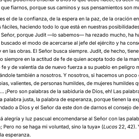
que fiarnos, porque sus caminos y sus pensamientos son muy
es el de la confianza, de la espera en la paz, de la oración e
s fáciles, haciendo todo lo que está en nuestras posibilida
el Señor, porque Judit —lo sabemos— ha rezado mucho, ha h
a buscado el modo de acercarse al jefe del ejército y ha cons
 y en las obras. El Señor busca siempre. Judit, de hecho, tiene 
pero siempre en la actitud de fe de quien acepta todo de la ma
 fe y de valentía da de nuevo fuerza a su pueblo en peligro 
cándole también a nosotros. Y nosotros, si hacemos un poco
as, valientes, de personas humildes, de mujeres humildes 
 ¡Pero son palabras de la sabiduría de Dios, eh! Las palabr
a palabra justa, la palabra de esperanza, porque tienen la ex
dado a Dios y el Señor da este don de darnos el consejo de
á alegría y luz pascual encomendarse al Señor con las palab
; Pero no se haga mi voluntad, sino la tuya» (
Lucas
22, 42). 
 la esperanza.