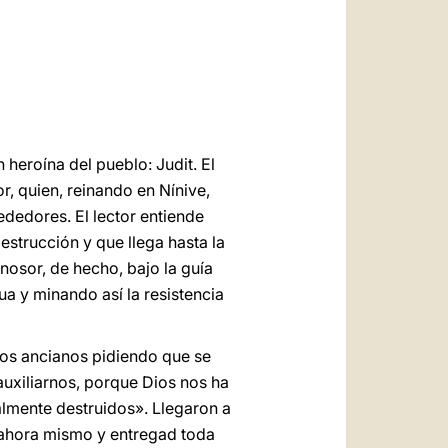
العربيّة
中文
LATINE
 heroína del pueblo: Judit. El
, quien, reinando en Nínive,
ededores. El lector entiende
strucción y que llega hasta la
onosor, de hecho, bajo la guía
ua y minando así la resistencia
 los ancianos pidiendo que se
uxiliarnos, porque Dios nos ha
lmente destruidos». Llegaron a
s ahora mismo y entregad toda