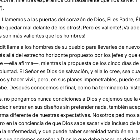
corra, mientras esperamos confiadamente que nos salve. Y Él
).
 Llamemos a las puertas del corazón de Dios, Él es Padre, Él
de quedar mal delante de los otros! ¡Pero es valiente! ¡Va ade
es son más valientes que los hombres!
dit llama a los hombres de su pueblo para llevarles de nuevo
más allá del estrecho horizonte propuesto por los jefes y que
te —ella afirma—, mientras la propuesta de los cinco días d
oluntad. El Señor es Dios de salvación, y ella lo cree, sea cu
os y hacer vivir, pero, en sus planes impenetrables, puede s
 sabe. Después conocemos el final, como ha terminado la histo
, no pongamos nunca condiciones a Dios y dejemos que la 
 decir entrar en sus diseños sin pretender nada, también ace
rma diferente de nuestras expectativas. Nosotros pedimos al 
pero en la conciencia de que Dios sabe sacar vida incluso de 
 la enfermedad, y que puede haber serenidad también en la 
os que podemos enseñar a Dios lo que debe hacer, es decir l