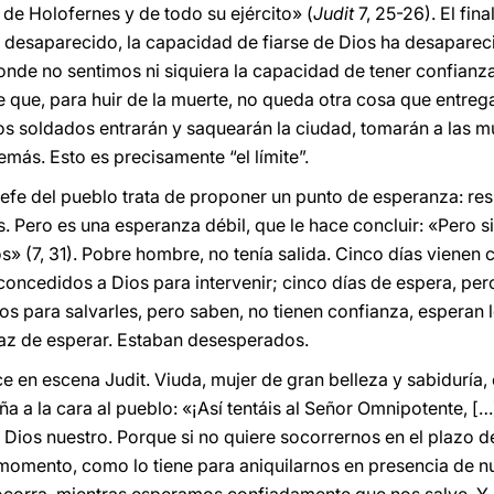
 de Holofernes y de todo su ejército» (
Judit
7, 25-26). El fina
 desaparecido, la capacidad de fiarse de Dios ha desaparec
onde no sentimos ni siquiera la capacidad de tener confianza
e que, para huir de la muerte, no queda otra cosa que entreg
os soldados entrarán y saquearán la ciudad, tomarán a las 
más. Esto es precisamente “el límite”.
jefe del pueblo trata de proponer un punto de esperanza: res
s. Pero es una esperanza débil, que le hace concluir: «Pero si
» (7, 31). Pobre hombre, no tenía salida. Cinco días vienen
oncedidos a Dios para intervenir; cinco días de espera, pero
os para salvarles, pero saben, no tienen confianza, esperan l
paz de esperar. Estaban desesperados.
e en escena Judit. Viuda, mujer de gran belleza y sabiduría, 
gaña a la cara al pueblo: «¡Así tentáis al Señor Omnipotente, 
 Dios nuestro. Porque si no quiere socorrernos en el plazo d
momento, como lo tiene para aniquilarnos en presencia de n