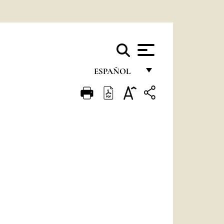
ESPAÑOL
FRANÇAIS
ENGLISH
ITALIANO
PORTUGUÊS
ESPAÑOL
DEUTSCH
POLSKI