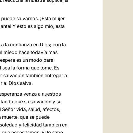
 escuchará nuestra súplica, si
 puede salvarnos. ¡Esta mujer,
lante! Y esto es algo mío, esta
 a la confianza en Dios; con la
 el miedo hace todavía más
e espera es un modo para
al sea la forma que tome. Es
er salvación también entregar a
ria: Dios salva.
esperanza venza a nuestros
ptando que su salvación y su
Señor vida, salud, afectos,
la muerte, que se puede
soledad y felicidad también en
o que necesitamos. Él lo sabe