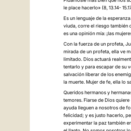
Pidámosle más bien que nos so
le place hacerlo» (8, 13.14- 15.17
Es un lenguaje de la esperanza.
viuda, corre el riesgo también 
es una opinión mía: ¡las mujer
Con la fuerza de un profeta, Ju
mirada de un profeta, ella ve 
limitado. Dios actuará realmen
tentarlo y para escapar de su v
salvación liberar de los enemig
la muerte. Mujer de fe, ella lo
Queridos hermanos y hermanas
temores. Fiarse de Dios quiere
ayuda lleguen a nosotros de fo
felicidad; y es justo hacerlo, 
experimentar la paz también en
el llanto. No somos nosotros l