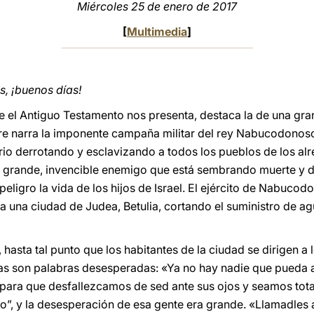
Miércoles 25 de enero de 2017
[
Multimedia
]
, ¡buenos días!
e el Antiguo Testamento nos presenta, destaca la de una gran
bre narra la imponente campaña militar del rey Nabucodonosor
rio derrotando y esclavizando a todos los pueblos de los alr
 grande, invencible enemigo que está sembrando muerte y de
eligro la vida de los hijos de Israel. El ejército de Nabucod
a una ciudad de Judea, Betulia, cortando el suministro de ag
 hasta tal punto que los habitantes de la ciudad se dirigen a
as son palabras desesperadas: «Ya no hay nadie que pueda a
para que desfallezcamos de sed ante sus ojos y seamos tota
do”, y la desesperación de esa gente era grande. «Llamadle