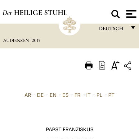
Der
HEILIGE STUHL
DEUTSCH
AUDIENZEN
2017
FRANÇAIS
ENGLISH
ITALIANO
PORTUGUÊS
ESPAÑOL
AR
-
DE
-
EN
-
ES
-
FR
-
IT
-
PL
-
PT
DEUTSCH
POLSKI
العربيّة
PAPST FRANZISKUS
中文