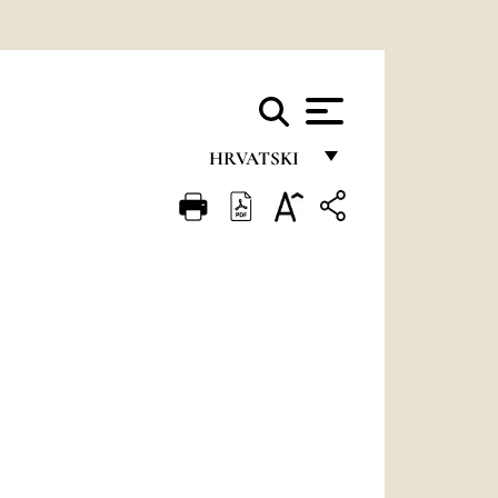
HRVATSKI
FRANÇAIS
ENGLISH
ITALIANO
PORTUGUÊS
ESPAÑOL
DEUTSCH
POLSKI