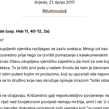
Srijeda, 21. lipnja 2017.
[
Multimedia
]
ade (usp. Heb 11, 40-12, 2a)
n!
kupljenih vjernika razlijegao se zaziv svetaca. Mnogi od nas s
. Neposredno prije nego će izvršiti pomazanje s katekumenski
ozvao čitavu okupljenu vjerničku zajednicu da moli za one koj
etaca. To je bilo prvi puta u našem životu da nam je darovano 
li istim putem kojim mi prolazimo, koji su upoznali iste napor
a se to društvo koje nas okružuje opisuje izrazom "toliki obla
la ne očajavaju. Kršćanstvo gaji nepokolebljivo povjerenje: ne
u riječ nad čovjekovom povijesti nemaju mržnja, smrt i rat. 
 također diskretna prisutnost svih vjernika koji "su pred na