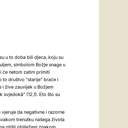
العربيّة
中文
LATINE
u u to doba bili djeca, koju su
m uljem, simbolom Božje snage u
i će netom zatim primiti
to društvo "starije" braće i
e i žive zauvijek u Božjem
k svjedokâ" (12,1). Eto što su
 vjeruje da negativne i razorne
U svakom trenutku našega života
ma otišli obilježeni znakom