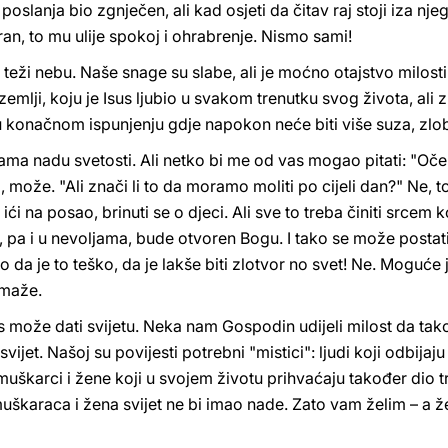
slanja bio zgnječen, ali kad osjeti da čitav raj stoji iza nje
eran, to mu ulije spokoj i ohrabrenje. Nismo sami!
teži nebu. Naše snage su slabe, ali je moćno otajstvo milosti
zemlji, koju je Isus ljubio u svakom trenutku svog života, ali
u konačnom ispunjenju gdje napokon neće biti više suza, zlob
 nadu svetosti. Ali netko bi me od vas mogao pitati: "Oče, m
ože. "Ali znači li to da moramo moliti po cijeli dan?" Ne, t
 ići na posao, brinuti se o djeci. Ali sve to treba činiti srcem
nju, pa i u nevoljama, bude otvoren Bogu. I tako se može pos
 da je to teško, da je lakše biti zlotvor no svet! Ne. Moguće 
maže.
nas može dati svijetu. Neka nam Gospodin udijeli milost da t
ijet. Našoj su povijesti potrebni "mistici": ljudi koji odbijaju 
 muškarci i žene koji u svojem životu prihvaćaju također dio t
muškaraca i žena svijet ne bi imao nade. Zato vam želim – a že