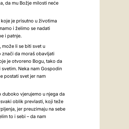
ga, da mu Božje milosti neće
 koje je prisutno u životima
 znamo i želimo se nadati
e i patnje.
ože li se biti svet u
o znači da moraš obavljati
 koje je otvoreno Bogu, tako da
tati svetim. Neka nam Gospodin
je postati svet jer nam
ako duboko vjerujemo u njega da
svaki oblik prevlasti, koji teže
rpljenja, jer preuzimaju na sebe
lim to i sebi – da nam