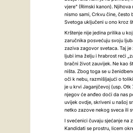
vjere" (Rimski kanon). Njihova n
nismo sami, Crkvu čine, često b
Svetoga uključeni u ono kroz št
Krštenje nije jedina prilika u
zaručnika posvećuju svoju ljub
zaziva zagovor svetaca. Taj je 
ljubi ima želju i hrabrost reći 
bračni život zauvijek. Ne kao što
ništa. Zbog toga se u ženidben
oči k nebu, razmišljajući o toli
je u krvi Jaganjčevoj (usp. Otk
njegov će anđeo doći da nas podi
uvijek ovdje, skriveni u našoj sr
netko zazove nekog sveca ili sv
I svećenici čuvaju sjećanje na za
Kandidati se prostru, licem o