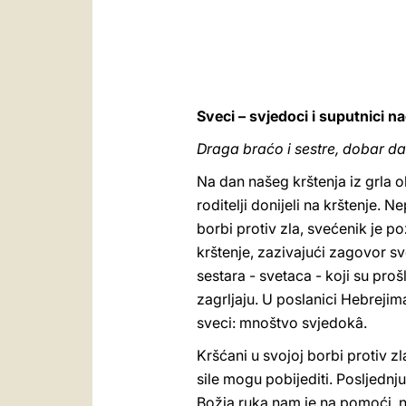
Sveci – svjedoci i suputnici n
Draga braćo i sestre, dobar da
Na dan našeg krštenja iz grla o
roditelji donijeli na krštenje
borbi protiv zla, svećenik je p
krštenje, zazivajući zagovor sv
sestara - svetaca - koji su proš
zagrljaju. U poslanici Hebrejim
sveci: mnoštvo svjedokâ.
Kršćani u svojoj borbi protiv z
sile mogu pobijediti. Posljednj
Božja ruka nam je na pomoći, no