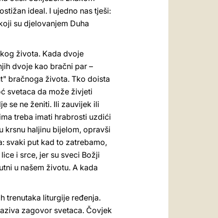
tižan ideal. I ujedno nas tješi:
 koji su djelovanjem Duha
skog života. Kada dvoje
jih dvoje kao bračni par –
ut" bračnoga života. Tko doista
moć svetaca da može živjeti
se ne ženiti. Ili zauvijek ili
ma treba imati hrabrosti uzdići
ju krsnu haljinu bijelom, opravši
ta: svaki put kad to zatrebamo,
ce i srce, jer su sveci Božji
isutni u našem životu. A kada
h trenutaka liturgije ređenja.
zaziva zagovor svetaca. Čovjek