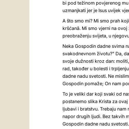
bi pod težinom povjerenog mu po
uzmanjkati jer je Isus uvijek vj
A što smo mi? Mi smo prah koji 
kršćanâ. Mi smo vjerni na ovoj 
preobraženju svijeta, u njegov
Neka Gospodin dadne svima nama
svakodnevnom životu?" Da, da, m
svoje dužnosti kroz dan: moliti,
rad, također u bolesti i trplje
dadne nadu svetosti. Ne mislimo
Gospodin pomaže; On nam po
To je veliki dar koji svaki od 
postanemo slika Krista za ovaj sv
ljubavi i bratstvu. Trebaju nam
napor drugih ljudi. Bez takvih 
Gospodin dadne nadu svetosti.