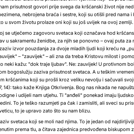
am prisutnost govori prije svega da kršćanski život nije nedos
ezimena, nebrojena braća i sestre, koji su otišli pred nama i
o u svom životu prolaze oni koji su još uvijek na ovoj zemlji.
 kojoj se utječemo zagovoru svetaca koji označava hod kršćan
av u sakramentu ženidbe, za njih se ponovno – ovaj puta za n
zaziv izvor pouzdanja za dvoje mladih ljudi koji kreću na „p
„zauvijek" – "zauvijek" – ali zna da treba Kristovu milost i po
 neki kažu: "dok traje ljubav". Ne: zauvijek! U protivnom bolje 
om bogoslužju zaziva prisutnost svetaca. A u teškim vremeni
kim kršćanima koji su prošli kroz veliku nevolju i sačuvali svo
 7, 14): tako kaže Knjiga Otkrivenja. Bog nas nikada ne napuš
gne i udijeli nam utjehu. Ti "anđeli" ponekad imaju ljudsko li
edini. To je teško razumjeti pa čak i zamisliti, ali sveci su pr
eticu, to je upravo zato što su nam blizu.
ziv svetaca koji se moli nad njima. To je jedan od najdirljiviji
krenutim prema tlu, a čitava zajednica predvođena biskupom 