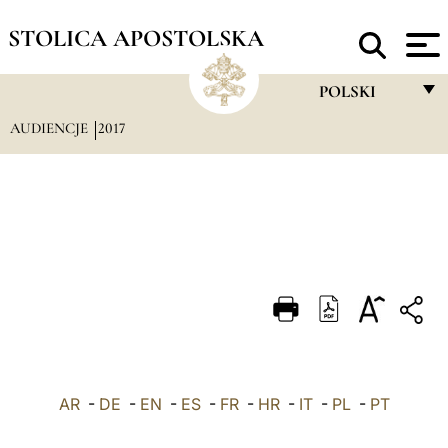
STOLICA APOSTOLSKA
POLSKI
AUDIENCJE
2017
FRANÇAIS
ENGLISH
ITALIANO
PORTUGUÊS
ESPAÑOL
DEUTSCH
POLSKI
AR
-
DE
-
EN
-
ES
-
FR
-
HR
-
IT
-
العربيّة
PL
-
PT
中文