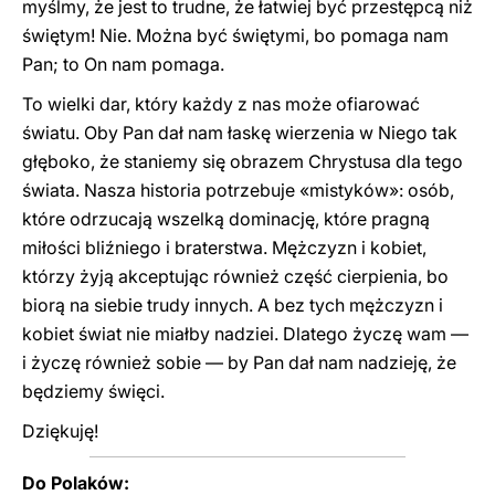
myślmy, że jest to trudne, że łatwiej być przestępcą niż
świętym! Nie. Można być świętymi, bo pomaga nam
Pan; to On nam pomaga.
To wielki dar, który każdy z nas może ofiarować
światu. Oby Pan dał nam łaskę wierzenia w Niego tak
głęboko, że staniemy się obrazem Chrystusa dla tego
świata. Nasza historia potrzebuje «mistyków»: osób,
które odrzucają wszelką dominację, które pragną
miłości bliźniego i braterstwa. Mężczyzn i kobiet,
którzy żyją akceptując również część cierpienia, bo
biorą na siebie trudy innych. A bez tych mężczyzn i
kobiet świat nie miałby nadziei. Dlatego życzę wam —
i życzę również sobie — by Pan dał nam nadzieję, że
będziemy święci.
Dziękuję!
Do Polaków: