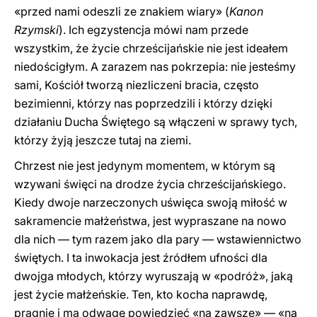
«przed nami odeszli ze znakiem wiary» (
Kanon
Rzymski
). Ich egzystencja mówi nam przede
wszystkim, że życie chrześcijańskie nie jest ideałem
niedościgłym. A zarazem nas pokrzepia: nie jesteśmy
sami, Kościół tworzą niezliczeni bracia, często
bezimienni, którzy nas poprzedzili i którzy dzięki
działaniu Ducha Świętego są włączeni w sprawy tych,
którzy żyją jeszcze tutaj na ziemi.
Chrzest nie jest jedynym momentem, w którym są
wzywani święci na drodze życia chrześcijańskiego.
Kiedy dwoje narzeczonych uświęca swoją miłość w
sakramencie małżeństwa, jest wypraszane na nowo
dla nich — tym razem jako dla pary — wstawiennictwo
świętych. I ta inwokacja jest źródłem ufności dla
dwojga młodych, którzy wyruszają w «podróż», jaką
jest życie małżeńskie. Ten, kto kocha naprawdę,
pragnie i ma odwagę powiedzieć «na zawsze» — «na