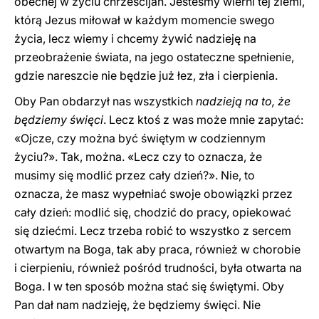
obecnej w życiu chrześcijan. Jesteśmy wierni tej ziemi,
którą Jezus miłował w każdym momencie swego
życia, lecz wiemy i chcemy żywić nadzieję na
przeobrażenie świata, na jego ostateczne spełnienie,
gdzie nareszcie nie będzie już łez, zła i cierpienia.
Oby Pan obdarzył nas wszystkich
nadzieją na to, że
będziemy święci
. Lecz ktoś z was może mnie zapytać:
«Ojcze, czy można być świętym w codziennym
życiu?». Tak, można. «Lecz czy to oznacza, że
musimy się modlić przez cały dzień?». Nie, to
oznacza, że masz wypełniać swoje obowiązki przez
cały dzień: modlić się, chodzić do pracy, opiekować
się dziećmi. Lecz trzeba robić to wszystko z sercem
otwartym na Boga, tak aby praca, również w chorobie
i cierpieniu, również pośród trudności, była otwarta na
Boga. I w ten sposób można stać się świętymi. Oby
Pan dał nam nadzieję, że będziemy święci. Nie