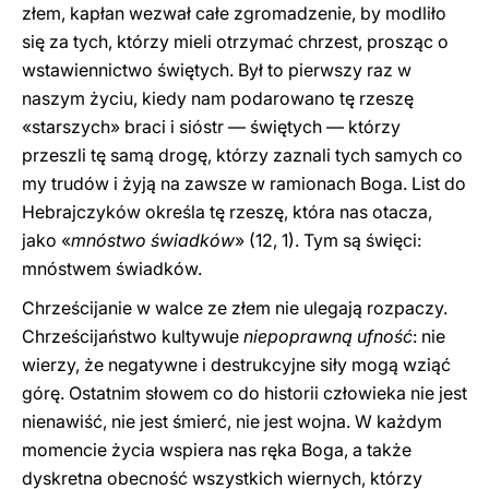
złem, kapłan wezwał całe zgromadzenie, by modliło
się za tych, którzy mieli otrzymać chrzest, prosząc o
wstawiennictwo świętych. Był to pierwszy raz w
naszym życiu, kiedy nam podarowano tę rzeszę
«starszych» braci i sióstr — świętych — którzy
przeszli tę samą drogę, którzy zaznali tych samych co
my trudów i żyją na zawsze w ramionach Boga. List do
Hebrajczyków określa tę rzeszę, która nas otacza,
jako «
mnóstwo świadków
» (12, 1). Tym są święci:
mnóstwem świadków.
Chrześcijanie w walce ze złem nie ulegają rozpaczy.
Chrześcijaństwo kultywuje
niepoprawną ufność
: nie
wierzy, że negatywne i destrukcyjne siły mogą wziąć
górę. Ostatnim słowem co do historii człowieka nie jest
nienawiść, nie jest śmierć, nie jest wojna. W każdym
momencie życia wspiera nas ręka Boga, a także
dyskretna obecność wszystkich wiernych, którzy