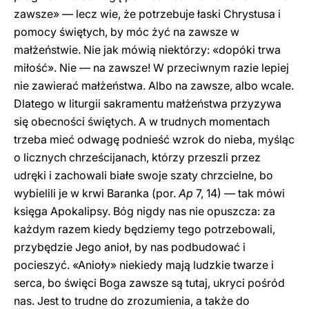
zawsze» — lecz wie, że potrzebuje łaski Chrystusa i
pomocy świętych, by móc żyć na zawsze w
małżeństwie. Nie jak mówią niektórzy: «dopóki trwa
miłość». Nie — na zawsze! W przeciwnym razie lepiej
nie zawierać małżeństwa. Albo na zawsze, albo wcale.
Dlatego w liturgii sakramentu małżeństwa przyzywa
się obecności świętych. A w trudnych momentach
trzeba mieć odwagę podnieść wzrok do nieba, myśląc
o licznych chrześcijanach, którzy przeszli przez
udręki i zachowali białe swoje szaty chrzcielne, bo
wybielili je w krwi Baranka (por.
Ap
7, 14) — tak mówi
księga Apokalipsy. Bóg nigdy nas nie opuszcza: za
każdym razem kiedy będziemy tego potrzebowali,
przybędzie Jego anioł, by nas podbudować i
pocieszyć. «Anioły» niekiedy mają ludzkie twarze i
serca, bo święci Boga zawsze są tutaj, ukryci pośród
nas. Jest to trudne do zrozumienia, a także do