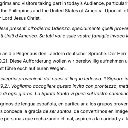
lgrims and visitors taking part in today’s Audience, particula
he Philippines and the United States of America. Upon all of 
r Lord Jesus Christ.
inglese presenti all’odierna Udienza, specialmente quelli prov
ti Uniti d’America. Su tutti voi e sulle vostre famiglie invoco 
h an die Pilger aus den Ländern deutscher Sprache. Der Herr lä
9,2). Diese Aufforderung wollen wir bereitwillig aufnehmen 
ist führe euch auf euren Wegen.
ellegrini provenienti dai paesi di lingua tedesca. Il Signore i
 19,2). Vogliamo accogliere questo invito con prontezza, mette
ta di ogni giorno. Lo Spirito Santo vi guidi sul vostro cammin
grinos de lengua española, en particular a los grupos prove
os conceda la gracia de
ser santos
, de convertirnos en imág
e personas que rechazando el mal, aspiren a la caridad y a la