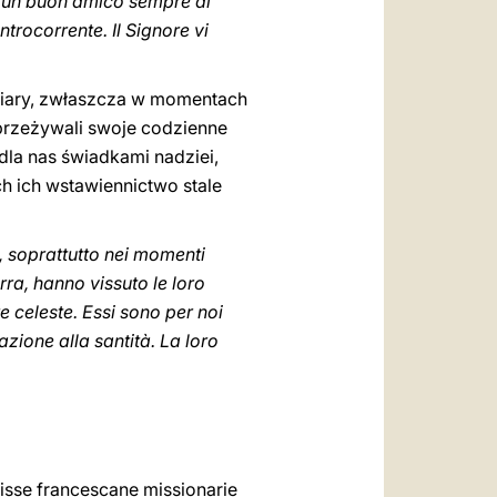
È un buon amico sempre al
trocorrente. Il Signore vi
 wiary, zwłaszcza w momentach
 przeżywali swoje codzienne
 dla nas świadkami nadziei,
ch ich wstawiennictwo stale
e, soprattutto nei momenti
erra, hanno vissuto le loro
re celeste. Essi sono per noi
zione alla santità. La loro
risse francescane missionarie