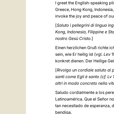
I greet the English-speaking pi
Greece, Hong Kong, Indonesia, t
invoke the joy and peace of ou
[
Saluto i pellegrini di lingua 
Kong, Indonesia, Filippine e Sta
nostro Gesù Cristo
.]
Einen herzlichen Gruß richte ic
sein, wie Er heilig ist (vgl.
Lev
1
konkret dienen. Der Heilige Ge
[
Rivolgo un cordiale saluto ai p
santi come Egli è santo (cf. Lv
altri in modo concreto nella vi
Saludo cordialmente a los pere
Latinoamérica. Que el Señor n
tan necesitado de esperanza, d
bendiga.