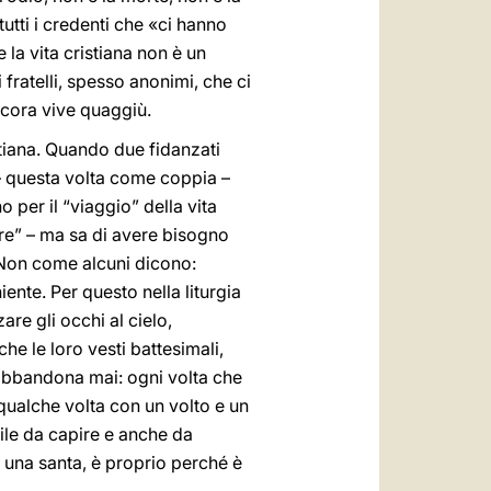
utti i credenti che «ci hanno
la vita cristiana non è un
 fratelli, spesso anonimi, che ci
ncora vive quaggiù.
stiana. Quando due fidanzati
– questa volta come coppia –
 per il “viaggio” della vita
pre” – ma sa di avere bisogno
. Non come alcuni dicono:
ente. Per questo nella liturgia
are gli occhi al cielo,
he le loro vesti battesimali,
i abbandona mai: ogni volta che
qualche volta con un volto e un
ile da capire e anche da
 una santa, è proprio perché è