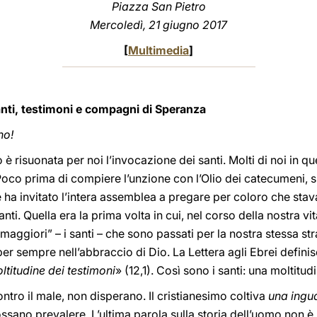
Piazza San Pietro
Mercoledì, 21 giugno 2017
[
Multimedia
]
Santi, testimoni e compagni di Speranza
no!
 è risuonata per noi l’invocazione dei santi. Molti di noi in
 Poco prima di compiere l’unzione con l’Olio dei catecumeni, s
te ha invitato l’intera assemblea a pregare per coloro che stav
nti. Quella era la prima volta in cui, nel corso della nostra vi
“maggiori” – i santi – che sono passati per la nostra stessa s
per sempre nell’abbraccio di Dio. La Lettera agli Ebrei defin
ltitudine dei testimoni
» (12,1). Così sono i santi: una moltitud
ontro il male, non disperano. Il cristianesimo coltiva
una ingua
sano prevalere. L’ultima parola sulla storia dell’uomo non è l