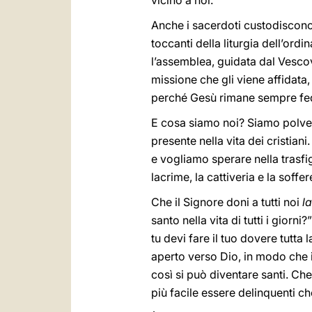
vicino a noi.
Anche i sacerdoti custodiscono 
toccanti della liturgia dell’ordi
l’assemblea, guidata dal Vescov
missione che gli viene affidata
perché Gesù rimane sempre fedel
E cosa siamo noi? Siamo polvere
presente nella vita dei cristian
e vogliamo sperare nella trasf
lacrime, la cattiveria e la soffe
Che il Signore doni a tutti noi
l
santo nella vita di tutti i gior
tu devi fare il tuo dovere tutta 
aperto verso Dio, in modo che il
così si può diventare santi. Che
più facile essere delinquenti che