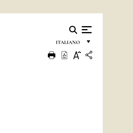
ITALIANO
FRANÇAIS
ENGLISH
ITALIANO
PORTUGUÊS
ESPAÑOL
DEUTSCH
POLSKI