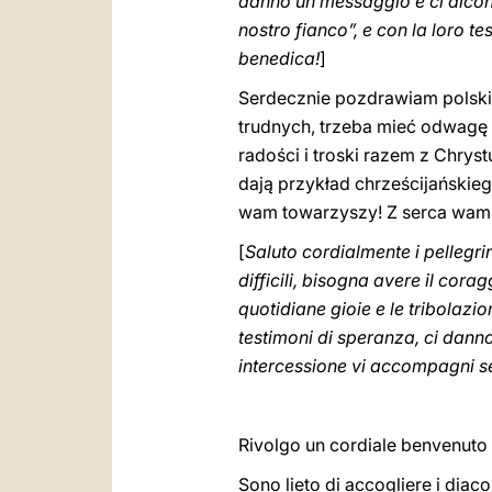
danno un messaggio e ci dicono
nostro fianco”, e con la loro t
benedica!
]
Serdecznie pozdrawiam polskic
trudnych, trzeba mieć odwagę 
radości i troski razem z Chrys
dają przykład chrześcijańskieg
wam towarzyszy! Z serca wam 
[
Saluto cordialmente i pellegrin
difficili, bisogna avere il corag
quotidiane gioie e le tribolazio
testimoni di speranza, ci danno
intercessione vi accompagni se
Rivolgo un cordiale benvenuto ai
Sono lieto di accogliere i diac