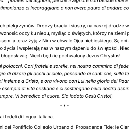
: “fidatevi del Signore, perché il Signore non delude mai! 
estimonianza ci incoraggiano a non avere paura di andare con
h pielgrzymów. Drodzy bracia i siostry, na naszej drodze
wznosić oczy ku niebu, myśląc o świętych, którzy na ziemi
tusem, a teraz żyją z Nim w chwale Ojca niebieskiego. Są oni
o życia i wspierają nas w naszym dążeniu do świętości. Nie
błogosławię. Niech będzie pochwalony Jezus Chrystus!
i polacchi. Cari fratelli e sorelle, nel nostro cammino di fed
gio di alzare gli occhi al cielo, pensando ai santi che, sulla t
ni insieme a Cristo, e ora vivono con Lui nella gloria del Pad
 esempio di vita cristiana e ci sostengono nella nostra aspira
mpre. Vi benedico di cuore. Sia lodato Gesù Cristo!
]
* * *
 fedeli di lingua italiana.
oni del Pontificio Collegio Urbano di Propaganda Fide; le Cla