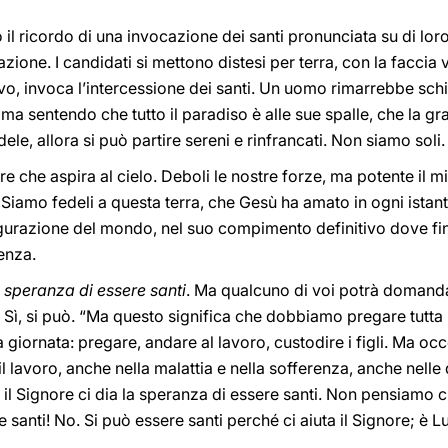
il ricordo di una invocazione dei santi pronunciata su di lor
nazione. I candidati si mettono distesi per terra, con la faccia 
o, invoca l’intercessione dei santi. Un uomo rimarrebbe schia
, ma sentendo che tutto il paradiso è alle sue spalle, che la 
e, allora si può partire sereni e rinfrancati. Non siamo soli.
 che aspira al cielo. Deboli le nostre forze, ma potente il mi
i. Siamo fedeli a questa terra, che Gesù ha amato in ogni ista
igurazione del mondo, nel suo compimento definitivo dove fi
renza.
a speranza di essere santi
. Ma qualcuno di voi potrà domanda
ni?” Sì, si può. “Ma questo significa che dobbiamo pregare tutta
la giornata: pregare, andare al lavoro, custodire i figli. Ma occ
 lavoro, anche nella malattia e nella sofferenza, anche nelle d
 il Signore ci dia la speranza di essere santi. Non pensiamo c
 santi! No. Si può essere santi perché ci aiuta il Signore; è Lu