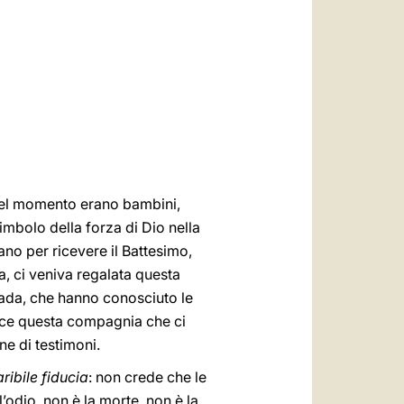
العربيّة
中文
LATINE
 quel momento erano bambini,
imbolo della forza di Dio nella
ano per ricevere il Battesimo,
ta, ci veniva regalata questa
trada, che hanno conosciuto le
isce questa compagnia che ci
ine di testimoni.
ribile fiducia
: non crede che le
’odio, non è la morte, non è la