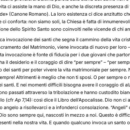
ta ci assiste la mano di Dio, e anche la discreta presenza di t
de» (Canone Romano). La loro esistenza ci dice anzitutto che 
e ci conforta: non siamo soli, la Chiesa è fatta di innumerevoli
one dello Spirito Santo sono coinvolti nelle vicende di chi a
ica invocazione dei santi che segna il cammino della vita cri
acramento del Matrimonio, viene invocata di nuovo per loro 
sta invocazione è fonte di fiducia per i due giovani che partono
a il desiderio e il coraggio di dire “per sempre” – “per sem
uto dei santi per poter vivere la vita matrimoniale per sempre
empre! Altrimenti è meglio che non ti sposi. O per sempre o ni
 santi. E nei momenti difficili bisogna avere il coraggio di alz
ono passati attraverso la tribolazione e hanno custodito bianc
lo (cfr
Ap
7,14): così dice il Libro dell’Apocalisse. Dio non c
angelo a risollevarci e a infonderci consolazione. “Angeli” 
Dio sono sempre qui, nascosti in mezzo a noi. Questo è diffic
senti nella nostra vita. E quando qualcuno invoca un santo o