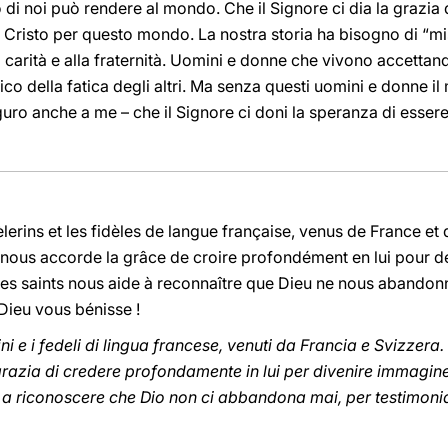
 di noi può rendere al mondo. Che il Signore ci dia la grazi
 Cristo per questo mondo. La nostra storia ha bisogno di “mist
 carità e alla fraternità. Uomini e donne che vivono accetta
ico della fatica degli altri. Ma senza questi uomini e donne
uro anche a me – che il Signore ci doni la speranza di essere
lerins et les fidèles de langue française, venus de France et 
ur nous accorde la grâce de croire profondément en lui pour 
es saints nous aide à reconnaître que Dieu ne nous abandon
Dieu vous bénisse !
ini e i fedeli di lingua francese, venuti da Francia e Svizzera. P
a grazia di credere profondamente in lui per divenire immagi
i a riconoscere che Dio non ci abbandona mai, per testimoni