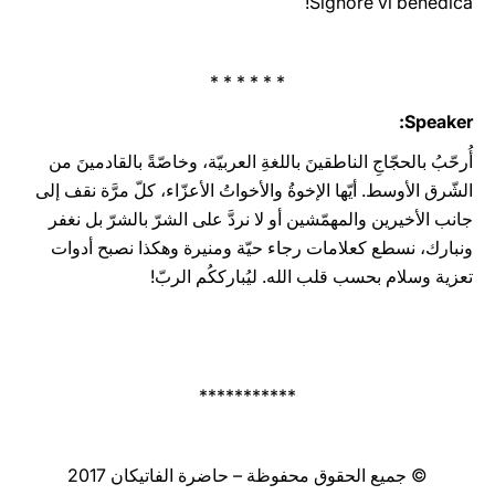
Signore vi benedica!
* * * * * *
Speaker:
أُرحّبُ بالحجّاجِ الناطقينَ باللغةِ العربيّة، وخاصّةً بالقادمينَ من
الشّرق الأوسط. أيّها الإخوةُ والأخواتُ الأعزّاء، كلّ مرَّة نقف إلى
جانب الأخيرين والمهمّشين أو لا نردَّ على الشرّ بالشرّ بل نغفر
ونبارك، نسطع كعلامات رجاء حيّة ومنيرة وهكذا نصبح أدوات
تعزية وسلام بحسب قلب الله. ليُبارككُم الربّ!
***********
© جميع الحقوق محفوظة – حاضرة الفاتيكان 2017