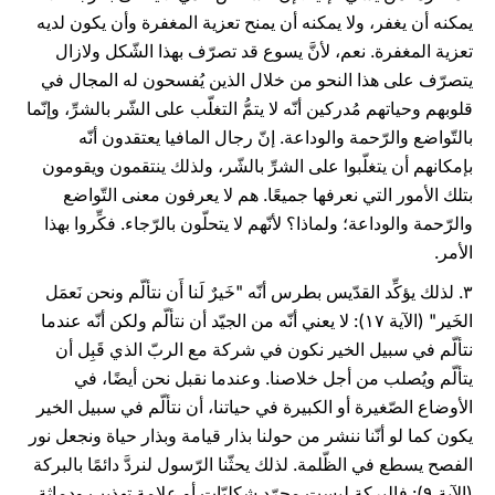
يمكنه أن يغفر، ولا يمكنه أن يمنح تعزية المغفرة وأن يكون لديه
تعزية المغفرة. نعم، لأنَّ يسوع قد تصرّف بهذا الشّكل ولازال
يتصرّف على هذا النحو من خلال الذين يُفسحون له المجال في
قلوبهم وحياتهم مُدركين أنّه لا يتمُّ التغلّب على الشّر بالشرِّ، وإنّما
بالتّواضع والرّحمة والوداعة. إنّ رجال المافيا يعتقدون أنّه
بإمكانهم أن يتغلّبوا على الشرِّ بالشّر، ولذلك ينتقمون ويقومون
بتلك الأمور التي نعرفها جميعًا. هم لا يعرفون معنى التّواضع
والرّحمة والوداعة؛ ولماذا؟ لأنّهم لا يتحلّون بالرّجاء. فكِّروا بهذا
الأمر.
۳. لذلك يؤكِّد القدّيس بطرس أنّه "خَيرٌ لَنا أَن نتألّم ونحن نَعمَل
الخَير" (الآية ۱٧): لا يعني أنّه من الجيّد أن نتألّم ولكن أنّه عندما
نتألّم في سبيل الخير نكون في شركة مع الربّ الذي قَبِل أن
يتألّم ويُصلب من أجل خلاصنا. وعندما نقبل نحن أيضًا، في
الأوضاع الصّغيرة أو الكبيرة في حياتنا، أن نتألّم في سبيل الخير
يكون كما لو أنّنا ننشر من حولنا بذار قيامة وبذار حياة ونجعل نور
الفصح يسطع في الظّلمة. لذلك يحثّنا الرّسول لنردَّ دائمًا بالبركة
(الآية ٩): فالبركة ليست مجرّد شكليّات أو علامة تهذيب ودماثة