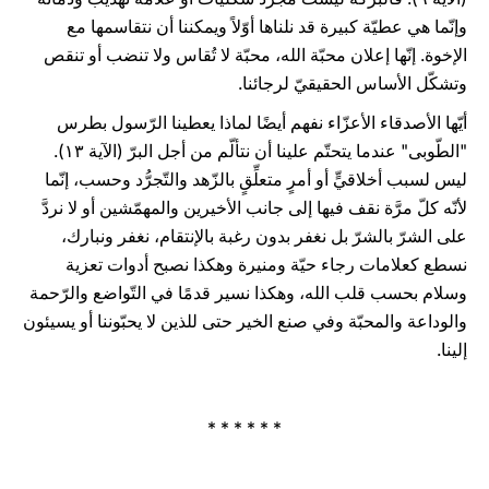
وإنّما هي عطيّة كبيرة قد نلناها أوّلاً ويمكننا أن نتقاسمها مع
الإخوة. إنّها إعلان محبّة الله، محبّة لا تُقاس ولا تنضب أو تنقص
وتشكّل الأساس الحقيقيّ لرجائنا.
أيّها الأصدقاء الأعزّاء نفهم أيضًا لماذا يعطينا الرّسول بطرس
"الطّوبى" عندما يتحتّم علينا أن نتألّم من أجل البرّ (الآية ۱۳).
ليس لسبب أخلاقيٍّ أو أمرٍ متعلِّقٍ بالزّهد والتّجرُّد وحسب، إنّما
لأنّه كلّ مرَّة نقف فيها إلى جانب الأخيرين والمهمّشين أو لا نردَّ
على الشرّ بالشرّ بل نغفر بدون رغبة بالإنتقام، نغفر ونبارك،
نسطع كعلامات رجاء حيّة ومنيرة وهكذا نصبح أدوات تعزية
وسلام بحسب قلب الله، وهكذا نسير قدمًا في التّواضع والرّحمة
والوداعة والمحبّة وفي صنع الخير حتى للذين لا يحبّوننا أو يسيئون
إلينا.
* * * * * *