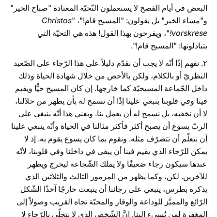
البعض في أيام الفصح لا يستعملون التّحيّة المعتادة "صباح الخير"
و"مساء الخير" بل يقولون: "المسيح قام!"، "
Christos
vorskrese!
"، ويفرحون بهذا القول! هذه هي التحيّة التي
يتبادلونها: "المسيح قام!".
٢. نفهم إذًا أنّه لا يجب أن نقدّم دليلاً على هذا الرّجاء على الصّعيد
النظريّ أو بالكلام، ولكن بالأخص من خلال شهادة الحياة وذلك
داخل الجّماعة المسيحيّة كما خارجها. إن كان المسيح حيًّا ويقيم
فينا وفي قلوبنا ينبغي علينا إذًا أن نسمح له بأن يظهر من خلالنا،
لا أن نخفيه، بل نسمح له أن يعمل بنا. ويعني هذا أنّه ينبغي على
الربّ يسوع أن يصبح أكثر فأكثر مثالنا في الحياة وأنّه ينبغي علينا
أن نتعلّم أن نتصرّف مثله. ونقوم بما كان يسوع يقوم به. إذ لا
يمكن للرّجاء الذي يقيم فينا أن يبقى في داخلنا وفي قلوبنا، لأنّه
عندها سيكون رجاء ضعيفًا ولا يملك الشّجاعة ليخرج ويظهر
للآخرين. لكن، وكما يظهر من المزمور الثالث والثلاثين الذي
يذكره بطرس، ينبغي على رجائنا أن ينبعث خارجًا آخذًا الشّكل
الرّائع والمميَّز للوداعة والوقار والمحبّة تجاه القريب وصولاً إلى
المغفرة لمن يُسيء إلينا. إنَّ الشّخص الذي لا يتحلّى بالرّجاء لا