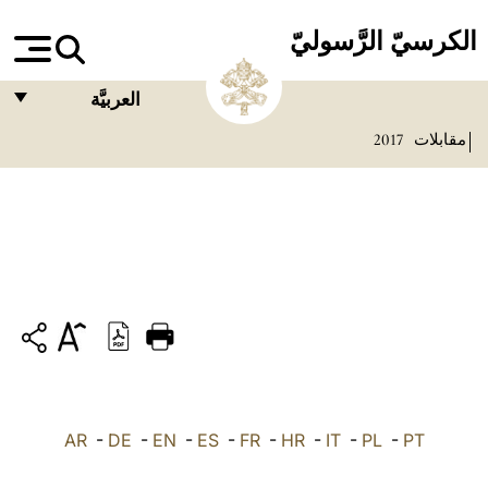
الكرسيّ الرَّسوليّ
العربيَّة
مقابلات
2017
FRANÇAIS
ENGLISH
ITALIANO
PORTUGUÊS
ESPAÑOL
DEUTSCH
POLSKI
PT
-
PL
-
IT
-
HR
-
FR
-
ES
-
EN
-
DE
العربيّة
-
AR
中文