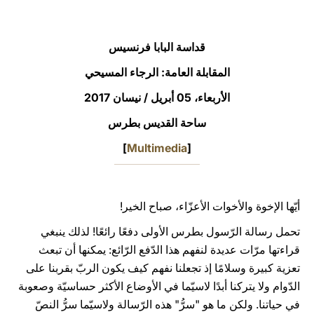
LATINE
قداسة البابا فرنسيس
المقابلة العامة: الرجاء المسيحي
الأربعاء، 05 أبريل / نيسان 2017‏
ساحة القديس بطرس
]
Multimedia
[
أيّها الإخوة والأخوات الأعزّاء، صباح الخير!
تحمل رسالة الرّسول بطرس الأولى دفعًا رائعًا! لذلك ينبغي
قراءتها مرّات عديدة لنفهم هذا الدّفع الرّائع: يمكنها أن تبعث
تعزية كبيرة وسلامًا إذ تجعلنا نفهم كيف يكون الربّ بقربنا على
الدّوام ولا يتركنا أبدًا لاسيّما في الأوضاع الأكثر حساسيّة وصعوبة
في حياتنا. ولكن ما هو "سرُّ" هذه الرّسالة ولاسيّما سرُّ النصّ