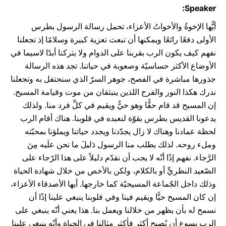
Speaker:
أيُّها الإخوةُ والأخواتُ الأعزاء، تحمل رسالة الرسول بطرس
الأولى دفعًا رائعًا ويمكنها أن تبعث تعزية كبيرة وسلامًا إذ تجعلنا
نفهم كيف يكون الرب بقربنا على الدوام ولا يتركنا أبدًا لاسيما في
الأوضاع الأكثر حساسيّة وصعوبة في حياتنا. تجد هذه الرسالة
جذورها مباشرة في الفصح، جوهر السرّ الذي سنحتفل به وتجعلنا
ندرك هكذا النور والفرح اللذين ينبثقان من موت وقيامة المسيح.
إن المسيح قد قام حقًّا وهو حيٌّ ويقيم في كلِّ فرد منا. ولذلك
يدعونا القديس بطرس بقوّة لنعبده في قلوبنا. هناك أقام الرب
لحظة عمادنا وهناك لا زال يجدّدنا ويجدد حياتنا ويملؤنا بمحبّته
وملء روحه. لذلك يطلب منا الرسول دَليلَ ما نحن علَيه مِنَ
الرَّجاء. نفهم إذًا أنّه لا يجب أن نقدّم دليلاً على هذا الرّجاء على
الصّعيد النظريٍّ أو بالكلام، ولكن بالأخص من خلال شهادة الحياة
وذلك داخل الجّماعة المسيحيّة كما خارجها. أيها الأصدقاء الأعزاء،
إن كان المسيح حيًّا ويقيم فينا وفي قلوبنا ينبغي علينا إذًا أن
نسمح له بأن يظهر من خلالنا ويعمل بنا. هذا يعني أنّه ينبغي على
الرب يسوع أن يُصبح أكثر فأكثر مثالنا في الحياة وأنّه ينبغي علينا