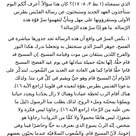
الذي سمعناه (۱ بط ۳، ٨- ۱٧)؟ كان هذا سؤالاً. أعرف أنّكم اليوم
ستأخذون العهد الجديد وستبحثون عن رسالة القدّيس بطرس
الأولى وستقرؤونها على مهل وبتأنٍّ لتفهموا سرَّ قوّة هذه
الرّسالة. ما هو إذًا سرّ هذه الرّسالة؟
۱. يكمن السرّ في واقع أن هذه الرسالة تجد جذورها مباشرة في
الفصح، جوهر السرّ الذي سنحتفل به وتجعلنا ندرك هكذا النور
والفرح اللذين ينبثقان من موت وقيامة المسيح. إن المسيح قد
قام حقًّا، إنّها تحيّة جميلة نتبادلها في يوم عيد الفصح: المسيح
قام! حقًّا قام! كما هي العادة عند العديد من الشّعوب. لنتذكّر على
الدّوام أنّ المسيح قام وهو حيٌّ ويقيم في كلِّ فرد منا. ولذلك
يدعونا القديس بطرس بقوّة لنعبده في قلوبنا (راجع الآية ۱٦).
هناك أقام الرب لحظة عمادنا وهناك لا زال يجدّدنا ويجدد حياتنا
ويملؤنا بمحبّته وملء الروح. لذلك يطلب منا الرسول دَليلَ ما
نحن علَيه مِنَ الرَّجاء (راجع الآية ۱٦): رجاؤنا ليس فكرة ولا
شعورًا، ليس هاتفًا محمولاً ولا كمًّا من الثروات! رجاؤنا هو
شخص، إنّه الربّ يسوع الذي نعترف به حيًّا وحاضرًا فينا وفي
إخوتنا، لأنّ المسيح قام. والشّعوب السلافيّة عندما يحيّون بعضهم