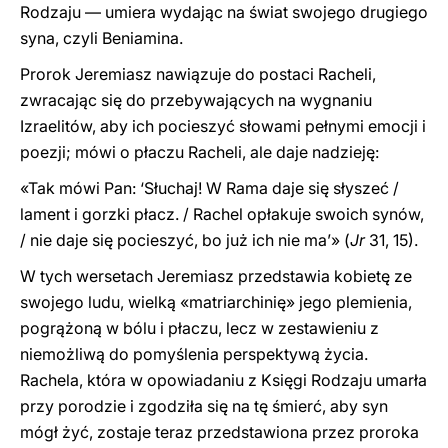
Rodzaju — umiera wydając na świat swojego drugiego
syna, czyli Beniamina.
Prorok Jeremiasz nawiązuje do postaci Racheli,
zwracając się do przebywających na wygnaniu
Izraelitów, aby ich pocieszyć słowami pełnymi emocji i
poezji; mówi o płaczu Racheli, ale daje nadzieję:
«Tak mówi Pan: ‘Słuchaj! W Rama daje się słyszeć /
lament i gorzki płacz. / Rachel opłakuje swoich synów,
/ nie daje się pocieszyć, bo już ich nie ma’» (
Jr
31, 15).
W tych wersetach Jeremiasz przedstawia kobietę ze
swojego ludu, wielką «matriarchinię» jego plemienia,
pogrążoną w bólu i płaczu, lecz w zestawieniu z
niemożliwą do pomyślenia perspektywą życia.
Rachela, która w opowiadaniu z Księgi Rodzaju umarła
przy porodzie i zgodziła się na tę śmierć, aby syn
mógł żyć, zostaje teraz przedstawiona przez proroka