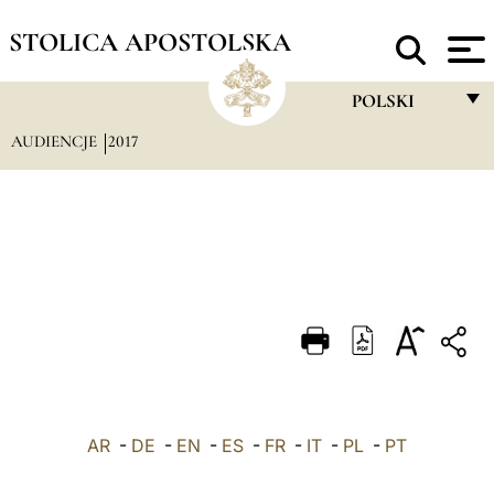
STOLICA APOSTOLSKA
POLSKI
AUDIENCJE
2017
FRANÇAIS
ENGLISH
ITALIANO
PORTUGUÊS
ESPAÑOL
DEUTSCH
POLSKI
AR
-
DE
-
EN
-
ES
-
FR
-
IT
-
PL
العربيّة
-
PT
中文