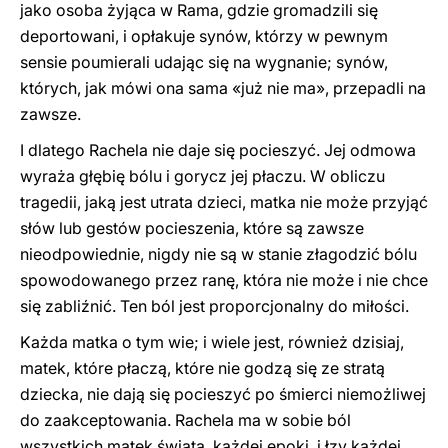
jako osoba żyjąca w Rama, gdzie gromadzili się
deportowani, i opłakuje synów, którzy w pewnym
sensie poumierali udając się na wygnanie; synów,
których, jak mówi ona sama «już nie ma», przepadli na
zawsze.
I dlatego Rachela nie daje się pocieszyć. Jej odmowa
wyraża głębię bólu i gorycz jej płaczu. W obliczu
tragedii, jaką jest utrata dzieci, matka nie może przyjąć
słów lub gestów pocieszenia, które są zawsze
nieodpowiednie, nigdy nie są w stanie złagodzić bólu
spowodowanego przez ranę, która nie może i nie chce
się zabliźnić. Ten ból jest proporcjonalny do miłości.
Każda matka o tym wie; i wiele jest, również dzisiaj,
matek, które płaczą, które nie godzą się ze stratą
dziecka, nie dają się pocieszyć po śmierci niemożliwej
do zaakceptowania. Rachela ma w sobie ból
wszystkich matek świata, każdej epoki, i łzy każdej