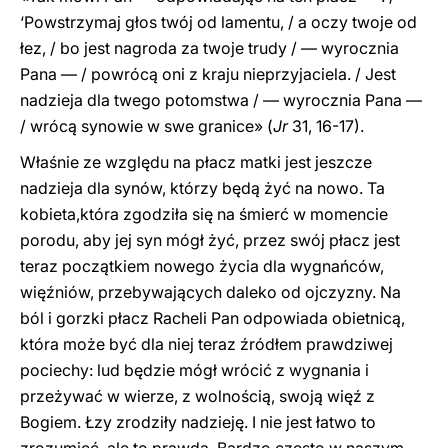
‘Powstrzymaj głos twój od lamentu, / a oczy twoje od
łez, / bo jest nagroda za twoje trudy / — wyrocznia
Pana — / powrócą oni z kraju nieprzyjaciela. / Jest
nadzieja dla twego potomstwa / — wyrocznia Pana —
/ wrócą synowie w swe granice» (
Jr
31, 16-17).
Właśnie ze względu na płacz matki jest jeszcze
nadzieja dla synów, którzy będą żyć na nowo. Ta
kobieta,która zgodziła się na śmierć w momencie
porodu, aby jej syn mógł żyć, przez swój płacz jest
teraz początkiem nowego życia dla wygnańców,
więźniów, przebywających daleko od ojczyzny. Na
ból i gorzki płacz Racheli Pan odpowiada obietnicą,
która może być dla niej teraz źródłem prawdziwej
pociechy: lud będzie mógł wrócić z wygnania i
przeżywać w wierze, z wolnością, swoją więź z
Bogiem. Łzy zrodziły nadzieję. I nie jest łatwo to