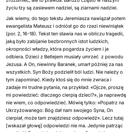
zrozumieć, ale to prawda. Bardzo często w naszym
życiu łzy są zasiewem nadziei, są ziarnami nadziei.
Jak wiemy, do tego tekstu Jeremiasza nawiązał potem
ewangelista Mateusz i odniósł go do rzezi niewiniątek
(por. 2, 16-18). Tekst ten stawia nas w obliczu tragedii,
jaką było zabijanie bezbronnych istot ludzkich,
okropności władzy, która pogardza życiem i je
odbiera. Dzieci z Betlejem musiały umrzeć z powodu
Jezusa. A On, niewinny Baranek, umarł później za nas
wszystkich. Syn Boży podzielił ból ludzi. Nie należy o
tym zapominać. Kiedy ktoś się do mnie zwraca i
zadaje mi trudne pytania, na przykład: «Ojcze, proszę
mi powiedzieć: dlaczego cierpią dzieci?», ja naprawdę
nie wiem, co odpowiedzieć. Mówię tylko: «Popatrz na
Ukrzyżowanego: Bóg dał nam swojego Syna, On
cierpiał, może tam znajdziesz odpowiedź». Lecz tutaj
[wskazał głowę] odpowiedzi nie ma. Jedynie patrząc