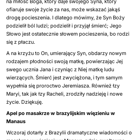
na miłość Boga, który daje swojego Syna, który
ofiaruje swoje życie za nas, może wskazać jakąś
drogę pocieszenia. I dlatego mówimy, że Syn Boży
podzielił ból ludzi; podzielił i przyjął śmierć; Jego
Słowo jest ostatecznie słowem pocieszenia, bo rodzi
się z płaczu.
A na krzyżu to On, umierający Syn, obdarzy nowym
rodzajem płodności swoją matkę, powierzając Jej
swego ucznia Jana i czyniąc z Niej matkę ludu
wierzących. Śmierć jest zwyciężona, i tym samym
wypełnia się proroctwo Jeremiasza. Również łzy
Maryi, tak jak łzy Racheli, zrodziły nadzieję i nowe
życie. Dziękuję.
Apel po masakrze w brazylijskim więzieniu w
Manaus
Wczoraj dotarły z Brazylii dramatyczne wiadomości o