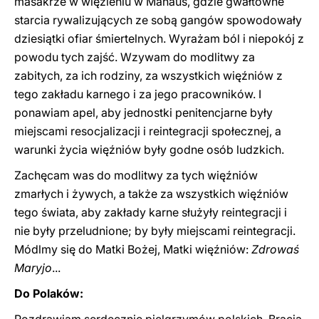
masakrze w więzieniu w Manaus, gdzie gwałtowne
starcia rywalizujących ze sobą gangów spowodowały
dziesiątki ofiar śmiertelnych. Wyrażam ból i niepokój z
powodu tych zajść. Wzywam do modlitwy za
zabitych, za ich rodziny, za wszystkich więźniów z
tego zakładu karnego i za jego pracowników. I
ponawiam apel, aby jednostki penitencjarne były
miejscami resocjalizacji i reintegracji społecznej, a
warunki życia więźniów były godne osób ludzkich.
Zachęcam was do modlitwy za tych więźniów
zmarłych i żywych, a także za wszystkich więźniów
tego świata, aby zakłady karne służyły reintegracji i
nie były przeludnione; by były miejscami reintegracji.
Módlmy się do Matki Bożej, Matki więźniów:
Zdrowaś
Maryjo
...
Do Polaków: