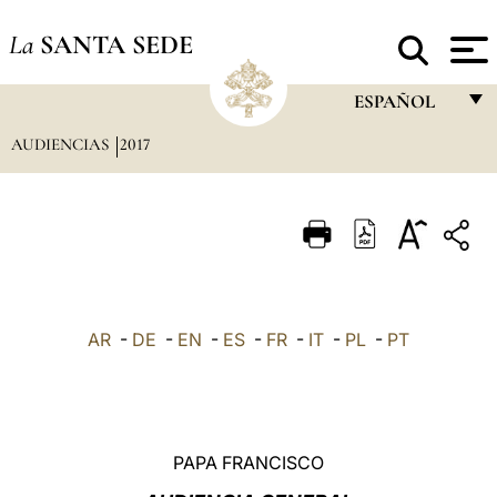
La
SANTA SEDE
ESPAÑOL
AUDIENCIAS
2017
FRANÇAIS
ENGLISH
ITALIANO
PORTUGUÊS
ESPAÑOL
AR
-
DE
-
EN
-
ES
-
FR
-
IT
-
PL
-
PT
DEUTSCH
POLSKI
العربيّة
PAPA FRANCISCO
中文