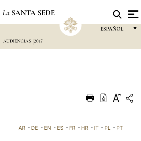
La
SANTA SEDE
ESPAÑOL
AUDIENCIAS
2017
FRANÇAIS
ENGLISH
ITALIANO
PORTUGUÊS
ESPAÑOL
DEUTSCH
POLSKI
العربيّة
AR
-
DE
-
EN
-
ES
-
FR
-
HR
-
IT
-
PL
-
PT
中文