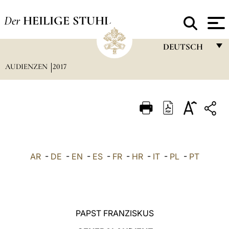
Der
HEILIGE STUHL
DEUTSCH
AUDIENZEN
2017
FRANÇAIS
ENGLISH
ITALIANO
PORTUGUÊS
ESPAÑOL
AR
-
DE
-
EN
-
ES
-
FR
-
HR
-
IT
-
PL
-
PT
DEUTSCH
POLSKI
العربيّة
PAPST FRANZISKUS
中文