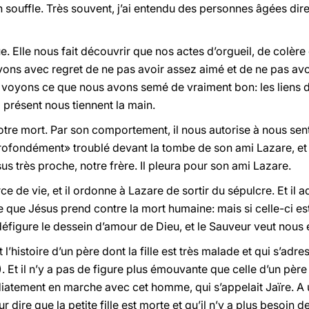
un souffle. Très souvent, j’ai entendu des personnes âgées d
ue. Elle nous fait découvrir que nos actes d’orgueil, de colère 
ons avec regret de ne pas avoir assez aimé et de ne pas avoi
us voyons ce que nous avons semé de vraiment bon: les liens 
 présent nous tiennent la main.
otre mort. Par son comportement, il nous autorise à nous sen
rofondément» troublé devant la tombe de son ami Lazare, et «i
us très proche, notre frère. Il pleura pour son ami Lazare.
ce de vie, et il ordonne à Lazare de sortir du sépulcre. Et il a
e que Jésus prend contre la mort humaine: mais si celle-ci est
éfigure le dessein d’amour de Dieu, et le Sauveur veut nous e
 l’histoire d’un père dont la fille est très malade et qui s’adr
). Et il n’y a pas de figure plus émouvante que celle d’un pèr
iatement en marche avec cet homme, qui s’appelait Jaïre. A 
r dire que la petite fille est morte et qu’il n’y a plus besoin 