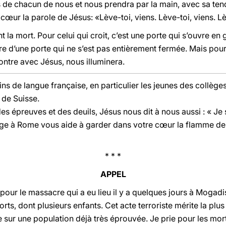
de chacun de nous et nous prendra par la main, avec sa ten
œur la parole de Jésus: «Lève-toi, viens. Lève-toi, viens. Lèv
 la mort. Pour celui qui croit, c’est une porte qui s’ouvre en 
iltre d’une porte qui ne s’est pas entièrement fermée. Mais po
ontre avec Jésus, nous illuminera.
ins de langue française, en particulier les jeunes des collèg
 de Suisse.
 épreuves et des deuils, Jésus nous dit à nous aussi : « Je su
age à Rome vous aide à garder dans votre cœur la flamme de l
* * *
APPEL
our le massacre qui a eu lieu il y a quelques jours à Mogadis
rts, dont plusieurs enfants. Cet acte terroriste mérite la pl
 sur une population déjà très éprouvée. Je prie pour les mort