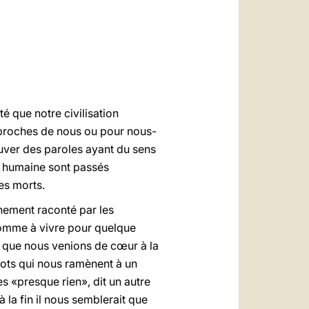
العربيّة
中文
LATINE
é que notre civilisation
t proches de nous ou pour nous-
ver des paroles ayant du sens
n humaine sont passés
es morts.
vénement raconté par les
homme à vivre pour quelque
, que nous venions de cœur à la
mots qui nous ramènent à un
 «presque rien», dit un autre
 la fin il nous semblerait que