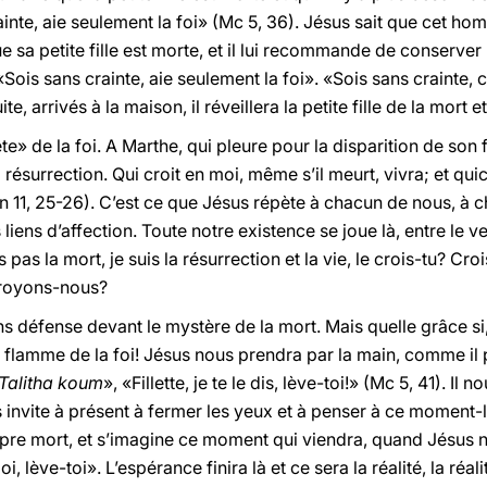
ainte, aie seulement la foi» (Mc 5, 36). Jésus sait que cet hom
e sa petite fille est morte, et il lui recommande de conserver 
«Sois sans crainte, aie seulement la foi». «Sois sans crainte,
e, arrivés à la maison, il réveillera la petite fille de la mort e
e» de la foi. A Marthe, qui pleure pour la disparition de son 
résurrection. Qui croit en moi, même s’il meurt, vivra; et qui
n 11, 25-26). C’est ce que Jésus répète à chacun de nous, à c
s liens d’affection. Toute notre existence se joue là, entre le ve
s pas la mort, je suis la résurrection et la vie, le crois-tu? C
 croyons-nous?
s défense devant le mystère de la mort. Mais quelle grâce s
lamme de la foi! Jésus nous prendra par la main, comme il prit
Talitha koum
», «Fillette, je te le dis, lève-toi!» (Mc 5, 41). Il
s invite à présent à fermer les yeux et à penser à ce moment-l
re mort, et s’imagine ce moment qui viendra, quand Jésus n
, lève-toi». L’espérance finira là et ce sera la réalité, la réal