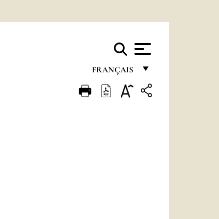
FRANÇAIS
FRANÇAIS
ENGLISH
ITALIANO
PORTUGUÊS
ESPAÑOL
DEUTSCH
POLSKI