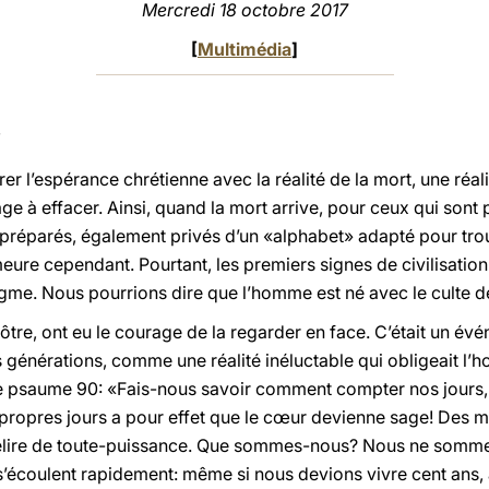
Mercredi 18 octobre 2017
[
Multimédia
]
 l’espérance chrétienne avec la réalité de la mort, une réalit
e à effacer. Ainsi, quand la mort arrive, pour ceux qui son
réparés, également privés d’un «alphabet» adapté pour trou
eure cependant. Pourtant, les premiers signes de civilisatio
igme. Nous pourrions dire que l’homme est né avec le culte d
 nôtre, ont eu le courage de la regarder en face. C’était un é
générations, comme une réalité inéluctable qui obligeait l’
s le psaume 90: «Fais-nous savoir comment compter nos jours
 propres jours a pour effet que le cœur devienne sage! Des 
délire de toute-puissance. Que sommes-nous? Nous ne sommes
s’écoulent rapidement: même si nous devions vivre cent ans, à