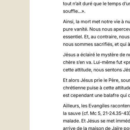
tout n’ait duré que le temps d’
souffle…».
Ainsi, la mort met notre vie à n
pure vanité. Nous nous apercev
essentiel. Et, au contraire, no
nous sommes sacrifiés, et qui à
Jésus a éclairé le mystère de n
chère s’en va. Lui-même fut «p
cette attitude, nous sentons Jés
Et alors Jésus prie le Père, sour
chrétienne puise à cette attitud
est cependant une balafre qui d
Ailleurs, les Evangiles racontent
la sauve (cf. Mc 5, 21-24.35-43
malade. Et Jésus se met imméd
arrive de la maison de Jaïre pou