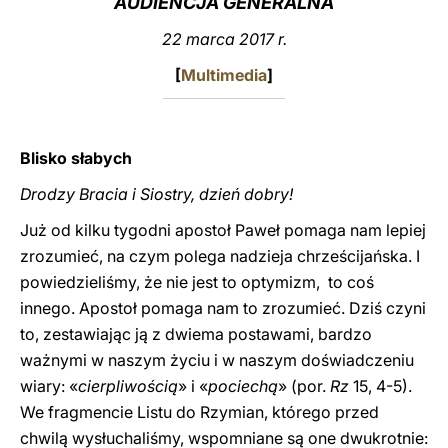
AUDIENCJA GENERALNA
LATINE
22 marca 2017 r.
[
Multimedia
]
Blisko słabych
Drodzy Bracia i Siostry, dzień dobry!
Już od kilku tygodni apostoł Paweł pomaga nam lepiej
zrozumieć, na czym polega nadzieja chrześcijańska. I
powiedzieliśmy, że nie jest to optymizm, to coś
innego. Apostoł pomaga nam to zrozumieć. Dziś czyni
to, zestawiając ją z dwiema postawami, bardzo
ważnymi w naszym życiu i w naszym doświadczeniu
wiary: «
cierpliwością
» i «
pociechą
» (por.
Rz
15, 4-5).
We fragmencie Listu do Rzymian, którego przed
chwilą wysłuchaliśmy, wspomniane są one dwukrotnie: