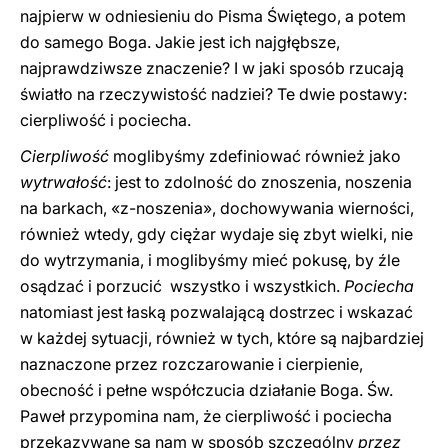
najpierw w odniesieniu do Pisma Świętego, a potem
do samego Boga. Jakie jest ich najgłębsze,
najprawdziwsze znaczenie? I w jaki sposób rzucają
światło na rzeczywistość nadziei? Te dwie postawy:
cierpliwość i pociecha.
Cierpliwość
moglibyśmy zdefiniować również jako
wytrwałość
: jest to zdolność do znoszenia, noszenia
na barkach, «z-noszenia», dochowywania wierności,
również wtedy, gdy ciężar wydaje się zbyt wielki, nie
do wytrzymania, i moglibyśmy mieć pokusę, by źle
osądzać i porzucić wszystko i wszystkich.
Pociecha
natomiast jest łaską pozwalającą dostrzec i wskazać
w każdej sytuacji, również w tych, które są najbardziej
naznaczone przez rozczarowanie i cierpienie,
obecność i pełne współczucia działanie Boga. Św.
Paweł przypomina nam, że cierpliwość i pociecha
przekazywane są nam w sposób szczególny
przez