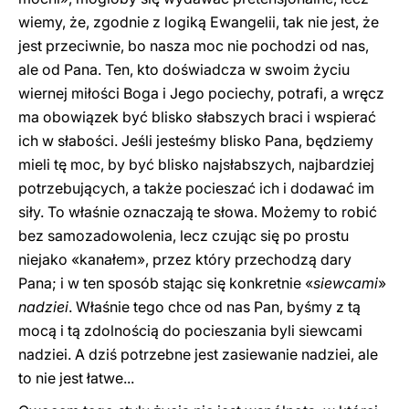
wiemy, że, zgodnie z logiką Ewangelii, tak nie jest, że
jest przeciwnie, bo nasza moc nie pochodzi od nas,
ale od Pana. Ten, kto doświadcza w swoim życiu
wiernej miłości Boga i Jego pociechy, potrafi, a wręcz
ma obowiązek być blisko słabszych braci i wspierać
ich w słabości. Jeśli jesteśmy blisko Pana, będziemy
mieli tę moc, by być blisko najsłabszych, najbardziej
potrzebujących, a także pocieszać ich i dodawać im
siły. To właśnie oznaczają te słowa. Możemy to robić
bez samozadowolenia, lecz czując się po prostu
niejako «kanałem», przez który przechodzą dary
Pana; i w ten sposób stając się konkretnie «
siewcami
»
nadziei
. Właśnie tego chce od nas Pan, byśmy z tą
mocą i tą zdolnością do pocieszania byli siewcami
nadziei. A dziś potrzebne jest zasiewanie nadziei, ale
to nie jest łatwe...