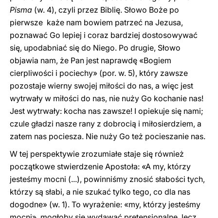
Pisma
(w. 4), czyli przez Biblię. Słowo Boże po
pierwsze każe nam bowiem patrzeć na Jezusa,
poznawać Go lepiej i coraz bardziej dostosowywać
się, upodabniać się do Niego. Po drugie, Słowo
objawia nam, że Pan jest naprawdę «Bogiem
cierpliwości i pociechy» (por. w. 5), który zawsze
pozostaje wierny swojej miłości do nas, a więc jest
wytrwały w miłości do nas, nie nuży Go kochanie nas!
Jest wytrwały: kocha nas zawsze! I opiekuje się nami;
czule gładzi nasze rany z dobrocią i miłosierdziem, a
zatem nas pociesza. Nie nuży Go też pocieszanie nas.
W tej perspektywie zrozumiałe staje się również
początkowe stwierdzenie Apostoła: «A my, którzy
jesteśmy mocni (...), powinniśmy znosić słabości tych,
którzy są słabi, a nie szukać tylko tego, co dla nas
dogodne» (w. 1). To wyrażenie: «my, którzy jesteśmy
mocni», mogłoby się wydawać pretensjonalne, lecz