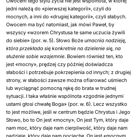
Owocem tego stylu życia nie jest wspólnota, w której
jedni należą do «pierwszej kategorii», czyli do
mocnych, a inni do «drugiej kategorii», czyli słabych.
Owocem ma być natomiast, jak mówi Paweł, by
wszyscy «wzorem Chrystusa te same uczucia żywili
do siebie» (por. w. 5). Słowo Boże
umacnia nadzieję,
która przekłada się konkretnie na dzielenie się, na
służenie sobie wzajemnie
. Bowiem również ten, kto
jest «mocny», prędzej czy później doświadcza
słabości i potrzebuje pokrzepienia od innych; z drugiej
strony, w słabości zawsze można ofiarować uśmiech
lub wyciągnąć pomocną rękę do brata w trudnej
sytuacji. I taka właśnie wspólnota «zgodnie jednymi
ustami głosi chwałę Boga» (por. w. 6). Lecz wszystko
to jest możliwe, jeśli w centrum będzie Chrystus i Jego
Słowo, bo to On jest «mocny», On jest Tym, który daje
nam moc, który daje nam cierpliwość, który daje nam
nadzieję, który daje nam pociechę. On jest «mocnym