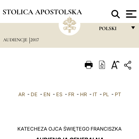
STOLICA APOSTOLSKA
POLSKI
AUDIENCJE
2017
FRANÇAIS
ENGLISH
ITALIANO
PORTUGUÊS
ESPAÑOL
AR
-
DE
-
EN
-
ES
-
FR
-
HR
-
IT
-
PL
-
PT
DEUTSCH
POLSKI
العربيّة
KATECHEZA OJCA ŚWIĘTEGO FRANCISZKA
中文