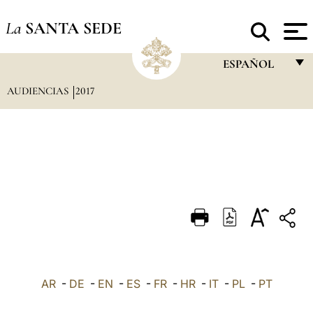
La
SANTA SEDE
ESPAÑOL
AUDIENCIAS
2017
FRANÇAIS
ENGLISH
ITALIANO
PORTUGUÊS
ESPAÑOL
DEUTSCH
POLSKI
العربيّة
AR
-
DE
-
EN
-
ES
-
FR
-
HR
-
IT
-
PL
-
PT
中文