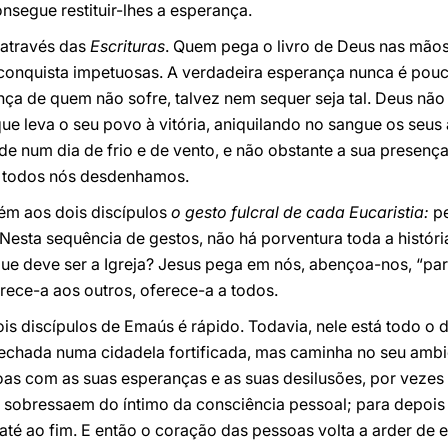
nsegue restituir-lhes a esperança.
 através das
Escrituras
. Quem pega o livro de Deus nas mãos
conquista impetuosas. A verdadeira esperança nunca é pou
ança de quem não sofre, talvez nem sequer seja tal. Deus n
e leva o seu povo à vitória, aniquilando no sangue os seus
 num dia de frio e de vento, e não obstante a sua presenç
ue todos nós desdenhamos.
ém aos dois discípulos
o gesto fulcral de cada Eucaristia:
pe
. Nesta sequência de gestos, não há porventura toda a histór
que deve ser a Igreja? Jesus pega em nós, abençoa-nos, “pa
rece-a aos outros, oferece-a a todos.
s discípulos de Emaús é rápido. Todavia, nele está todo o d
echada numa cidadela fortificada, mas caminha no seu ambien
soas com as suas esperanças e as suas desilusões, por vezes 
 sobressaem do íntimo da consciência pessoal; para depois 
até ao fim. E então o coração das pessoas volta a arder de 