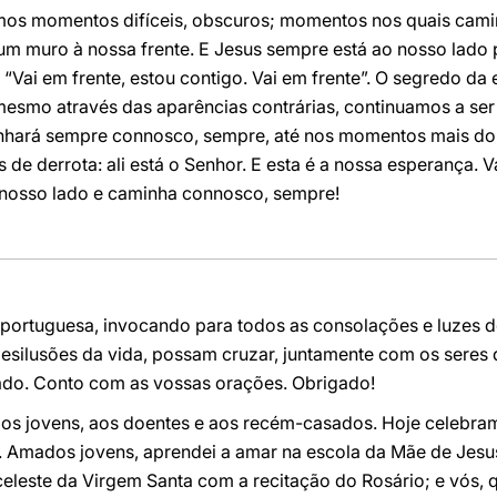
emos momentos difíceis, obscuros; momentos nos quais camin
m muro à nossa frente. E Jesus sempre está ao nosso lado 
 “Vai em frente, estou contigo. Vai em frente”. O segredo d
 mesmo através das aparências contrárias, continuamos a se
nhará sempre connosco, sempre, até nos momentos mais dol
de derrota: ali está o Senhor. E esta é a nossa esperança.
 nosso lado e caminha connosco, sempre!
portuguesa, invocando para todos as consolações e luzes do
esilusões da vida, possam cruzar, juntamente com os seres q
ado. Conto com as vossas orações. Obrigado!
aos jovens, aos doentes e aos recém-casados. Hoje celebr
s. Amados jovens, aprendei a amar na escola da Mãe de Jesu
celeste da Virgem Santa com a recitação do Rosário; e vós,