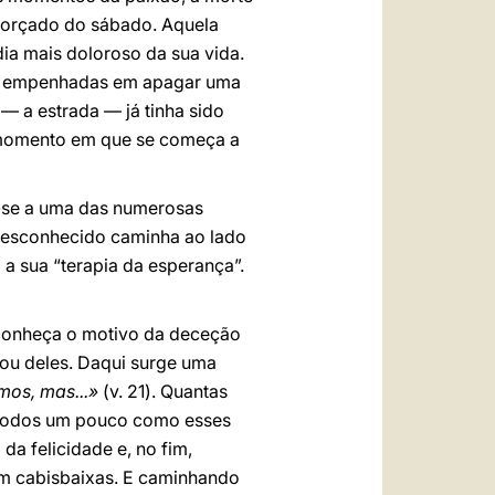
forçado do sábado. Aquela
dia mais doloroso da sua vida.
oas empenhadas em apagar uma
— a estrada — já tinha sido
o momento em que se começa a
a-se a uma das numerosas
 desconhecido caminha ao lado
a sua “terapia da esperança”.
 conheça o motivo da deceção
ou deles. Daqui surge uma
os, mas...»
(v. 21). Quantas
s todos um pouco como esses
a felicidade e, no fim,
m cabisbaixas. E caminhando