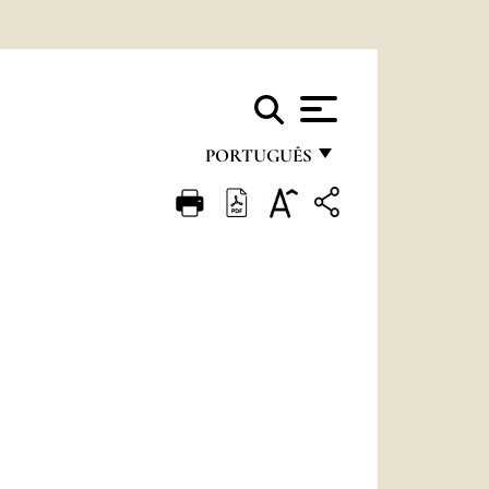
PORTUGUÊS
FRANÇAIS
ENGLISH
ITALIANO
PORTUGUÊS
ESPAÑOL
DEUTSCH
POLSKI