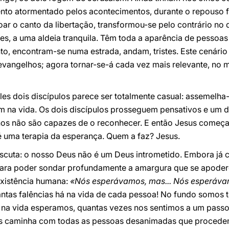
ento atormentado pelos acontecimentos, durante o repouso 
oar o canto da libertação, transformou-se pelo contrário no 
res, a uma aldeia tranquila. Têm toda a aparência de pess
, encontram-se numa estrada, andam, tristes. Este cenário 
evangelhos; agora tornar-se-á cada vez mais relevante, n
es dois discípulos parece ser totalmente casual: assemelh
m na vida. Os dois discípulos prosseguem pensativos e um
hos não são capazes de o reconhecer. E então Jesus começa 
é uma terapia da esperança. Quem a faz? Jesus.
escuta: o nosso Deus não é um Deus intrometido. Embora já
para poder sondar profundamente a amargura que se apoder
existência humana:
«Nós esperávamos, mas... Nós esperávam
quantas falências há na vida de cada pessoa! No fundo somo
 na vida esperamos, quantas vezes nos sentimos a um passo d
us caminha com todas as pessoas desanimadas que procede