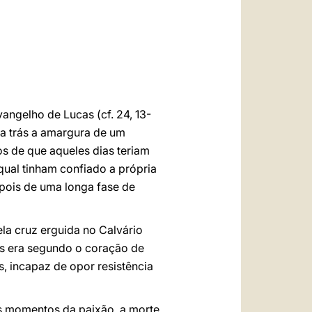
العربيّة
中文
LATINE
vangelho de Lucas (cf. 24, 13-
ra trás a amargura de um
s de que aqueles dias teriam
qual tinham confiado a própria
epois de uma longa fase de
a cruz erguida no Calvário
us era segundo o coração de
, incapaz de opor resistência
s momentos da paixão, a morte