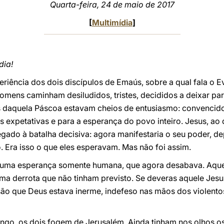
Quarta-feira, 24 de maio de 2017
[
Multimídia
]
dia!
eriência dos dois discípulos de Emaús, sobre a qual fala o E
omens caminham desiludidos, tristes, decididos a deixar pa
es daquela Páscoa estavam cheios de entusiasmo: convencido
s expetativas e para a esperança do povo inteiro. Jesus, ao 
hegado à batalha decisiva: agora manifestaria o seu poder, d
 Era isso o que eles esperavam. Mas não foi assim.
 uma esperança somente humana, que agora desabava. Aquel
 uma derrota que não tinham previsto. Se deveras aquele Jes
ão que Deus estava inerme, indefeso nas mãos dos violentos
go, os dois fogem de Jerusalém. Ainda tinham nos olhos o