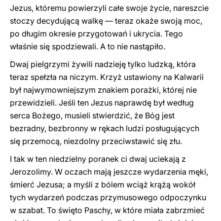
Jezus, któremu powierzyli całe swoje życie, nareszcie
stoczy decydującą walkę — teraz okaże swoją moc,
po długim okresie przygotowań i ukrycia. Tego
właśnie się spodziewali. A to nie nastąpiło.
Dwaj pielgrzymi żywili nadzieję tylko ludzką, która
teraz spełzła na niczym. Krzyż ustawiony na Kalwarii
był najwymowniejszym znakiem porażki, której nie
przewidzieli. Jeśli ten Jezus naprawdę był według
serca Bożego, musieli stwierdzić, że Bóg jest
bezradny, bezbronny w rękach ludzi posługujących
się przemocą, niezdolny przeciwstawić się złu.
I tak w ten niedzielny poranek ci dwaj uciekają z
Jerozolimy. W oczach mają jeszcze wydarzenia męki,
śmierć Jezusa; a myśli z bólem wciąż krążą wokół
tych wydarzeń podczas przymusowego odpoczynku
w szabat. To święto Paschy, w które miała zabrzmieć