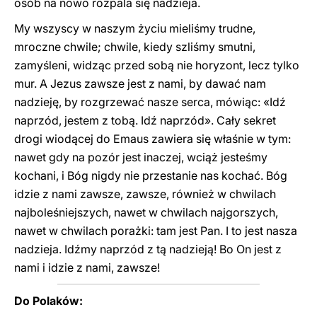
osób na nowo rozpala się nadzieja.
My wszyscy w naszym życiu mieliśmy trudne,
mroczne chwile; chwile, kiedy szliśmy smutni,
zamyśleni, widząc przed sobą nie horyzont, lecz tylko
mur. A Jezus zawsze jest z nami, by dawać nam
nadzieję, by rozgrzewać nasze serca, mówiąc: «Idź
naprzód, jestem z tobą. Idź naprzód». Cały sekret
drogi wiodącej do Emaus zawiera się właśnie w tym:
nawet gdy na pozór jest inaczej, wciąż jesteśmy
kochani, i Bóg nigdy nie przestanie nas kochać. Bóg
idzie z nami zawsze, zawsze, również w chwilach
najboleśniejszych, nawet w chwilach najgorszych,
nawet w chwilach porażki: tam jest Pan. I to jest nasza
nadzieja. Idźmy naprzód z tą nadzieją! Bo On jest z
nami i idzie z nami, zawsze!
Do Polaków: