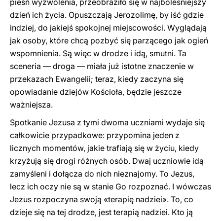
pieśń wyzwolenia, przeobraziło się w najboleśniejszy
dzień ich życia. Opuszczają Jerozolimę, by iść gdzie
indziej, do jakiejś spokojnej miejscowości. Wyglądają
jak osoby, które chcą pozbyć się parzącego jak ogień
wspomnienia. Są więc w drodze i idą, smutni. Ta
sceneria — droga — miała już istotne znaczenie w
przekazach Ewangelii; teraz, kiedy zaczyna się
opowiadanie dziejów Kościoła, będzie jeszcze
ważniejsza.
Spotkanie Jezusa z tymi dwoma uczniami wydaje się
całkowicie przypadkowe: przypomina jeden z
licznych momentów, jakie trafiają się w życiu, kiedy
krzyżują się drogi różnych osób. Dwaj uczniowie idą
zamyśleni i dołącza do nich nieznajomy. To Jezus,
lecz ich oczy nie są w stanie Go rozpoznać. I wówczas
Jezus rozpoczyna swoją «terapię nadziei». To, co
dzieje się na tej drodze, jest terapią nadziei. Kto ją