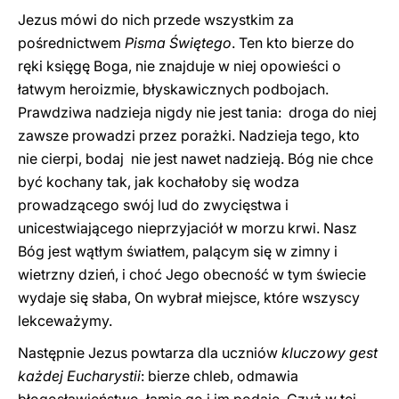
Jezus mówi do nich przede wszystkim za
pośrednictwem
Pisma Świętego
. Ten kto bierze do
ręki księgę Boga, nie znajduje w niej opowieści o
łatwym heroizmie, błyskawicznych podbojach.
Prawdziwa nadzieja nigdy nie jest tania: droga do niej
zawsze prowadzi przez porażki. Nadzieja tego, kto
nie cierpi, bodaj nie jest nawet nadzieją. Bóg nie chce
być kochany tak, jak kochałoby się wodza
prowadzącego swój lud do zwycięstwa i
unicestwiającego nieprzyjaciół w morzu krwi. Nasz
Bóg jest wątłym światłem, palącym się w zimny i
wietrzny dzień, i choć Jego obecność w tym świecie
wydaje się słaba, On wybrał miejsce, które wszyscy
lekceważymy.
Następnie Jezus powtarza dla uczniów
kluczowy gest
każdej Eucharystii
: bierze chleb, odmawia