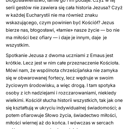
błogosławieństwo, łamie go i im podaje. Czyż w tej
serii gestów nie zawiera się cała historia Jezusa? Czyż
w każdej Eucharystii nie ma również znaku
wskazującego, czym powinien być Kościół? Jezus
bierze nas, błogosławi, «łamie» nasze życie — bo nie
ma miłości bez ofiary — i daje je innym, daje je
wszystkim.
Spotkanie Jezusa z dwoma uczniami z Emaus jest
krótkie. Lecz jest w nim całe przeznaczenie Kościoła.
Mówi nam, że wspólnota chrześcijańska nie zamyka
się w obwarowanej fortecy, lecz wędruje w swoim
życiowym środowisku, a więc drogą. I tam spotyka
osoby z ich nadziejami i rozczarowaniami, niekiedy
wielkimi. Kościół słucha historii wszystkich, tak jak one
się kształtują w ukryciu indywidualnej świadomości; a
potem ofiarowuje Słowo życia, świadectwo miłości,
miłości wiernej aż do końca. I wówczas w sercach