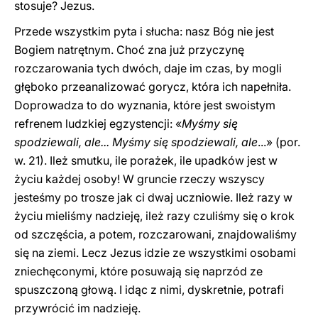
stosuje? Jezus.
Przede wszystkim pyta i słucha: nasz Bóg nie jest
Bogiem natrętnym. Choć zna już przyczynę
rozczarowania tych dwóch, daje im czas, by mogli
głęboko przeanalizować gorycz, która ich napełniła.
Doprowadza to do wyznania, które jest swoistym
refrenem ludzkiej egzystencji: «
Myśmy się
spodziewali, ale... Myśmy się spodziewali, ale
...» (por.
w. 21). Ileż smutku, ile porażek, ile upadków jest w
życiu każdej osoby! W gruncie rzeczy wszyscy
jesteśmy po trosze jak ci dwaj uczniowie. Ileż razy w
życiu mieliśmy nadzieję, ileż razy czuliśmy się o krok
od szczęścia, a potem, rozczarowani, znajdowaliśmy
się na ziemi. Lecz Jezus idzie ze wszystkimi osobami
zniechęconymi, które posuwają się naprzód ze
spuszczoną głową. I idąc z nimi, dyskretnie, potrafi
przywrócić im nadzieję.