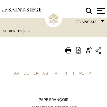
Le
SAINT-SIÈGE
FRANÇAIS
AUDIENCES
2017
FRANÇAIS
ENGLISH
ITALIANO
PORTUGUÊS
ESPAÑOL
AR
-
DE
-
EN
-
ES
-
FR
-
HR
-
IT
-
PL
-
PT
DEUTSCH
POLSKI
العربيّة
PAPE FRANÇOIS
中文