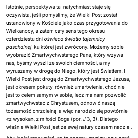
Istotnie, perspektywa ta natychmiast staje się
oczywista, jeśli pomyślimy, że Wielki Post został
ustanowiony w Kościele jako czas przygotowania do
Wielkanocy, a zatem cały sens tego okresu
czterdziestu dni
oświeca światło tajemnicy
paschalnej
, ku której jest zwrócony. Możemy sobie
wyobrazić Zmartwychwstałego Pana, który wzywa
nas, byśmy wyszli ze swoich ciemności, a my
wyruszamy w drogę do Niego, który jest Światłem. I
Wielki Post jest drogą do Zmartwychwstałego Jezusa,
jest okresem pokuty, również umartwienia, choć nie
jest to celem samym w sobie, lecz ma nam pozwolić
zmartwychwstać z Chrystusem, odnowić naszą
tożsamość chrzcielną, a więc narodzić się powtórnie
«z wysoka», z miłości Boga (por.
J
3, 3). Dlatego
właśnie Wielki Post jest ze swej natury czasem nadziei.