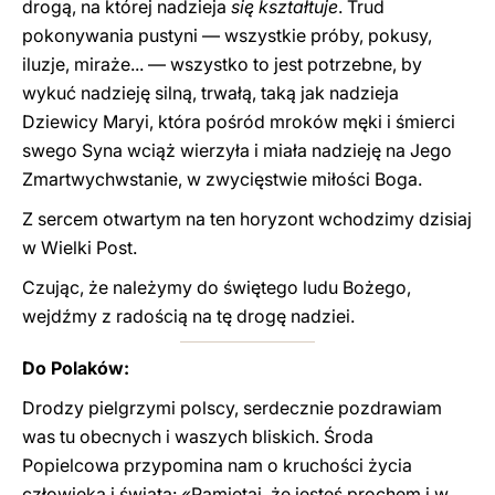
drogą, na której nadzieja
się kształtuje
. Trud
pokonywania pustyni — wszystkie próby, pokusy,
iluzje, miraże... — wszystko to jest potrzebne, by
wykuć nadzieję silną, trwałą, taką jak nadzieja
Dziewicy Maryi, która pośród mroków męki i śmierci
swego Syna wciąż wierzyła i miała nadzieję na Jego
Zmartwychwstanie, w zwycięstwie miłości Boga.
Z sercem otwartym na ten horyzont wchodzimy dzisiaj
w Wielki Post.
Czując, że należymy do świętego ludu Bożego,
wejdźmy z radością na tę drogę nadziei.
Do Polaków:
Drodzy pielgrzymi polscy, serdecznie pozdrawiam
was tu obecnych i waszych bliskich. Środa
Popielcowa przypomina nam o kruchości życia
człowieka i świata: «Pamiętaj, że jesteś prochem i w