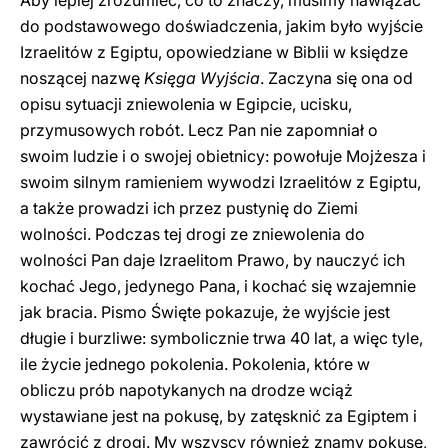
Aby lepiej zrozumieć, co to znaczy, musimy nawiązać
do podstawowego doświadczenia, jakim było wyjście
Izraelitów z Egiptu, opowiedziane w Biblii w księdze
noszącej nazwę
Księga Wyjścia
. Zaczyna się ona od
opisu sytuacji zniewolenia w Egipcie, ucisku,
przymusowych robót. Lecz Pan nie zapomniał o
swoim ludzie i o swojej obietnicy: powołuje Mojżesza i
swoim silnym ramieniem wywodzi Izraelitów z Egiptu,
a także prowadzi ich przez pustynię do Ziemi
wolności. Podczas tej drogi ze zniewolenia do
wolności Pan daje Izraelitom Prawo, by nauczyć ich
kochać Jego, jedynego Pana, i kochać się wzajemnie
jak bracia. Pismo Święte pokazuje, że wyjście jest
długie i burzliwe: symbolicznie trwa 40 lat, a więc tyle,
ile życie jednego pokolenia. Pokolenia, które w
obliczu prób napotykanych na drodze wciąż
wystawiane jest na pokusę, by zatęsknić za Egiptem i
zawrócić z drogi. My wszyscy również znamy pokusę,