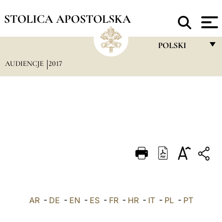
STOLICA APOSTOLSKA
POLSKI
AUDIENCJE
2017
FRANÇAIS
ENGLISH
ITALIANO
PORTUGUÊS
ESPAÑOL
DEUTSCH
POLSKI
AR
-
DE
-
EN
-
ES
-
FR
-
HR
-
IT
-
العربيّة
PL
-
PT
中文