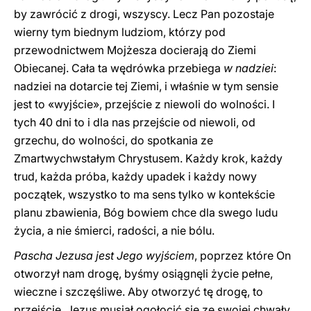
by zawrócić z drogi, wszyscy. Lecz Pan pozostaje
wierny tym biednym ludziom, którzy pod
przewodnictwem Mojżesza docierają do Ziemi
Obiecanej. Cała ta wędrówka przebiega
w nadziei
:
nadziei na dotarcie tej Ziemi, i właśnie w tym sensie
jest to «wyjście», przejście z niewoli do wolności. I
tych 40 dni to i dla nas przejście od niewoli, od
grzechu, do wolności, do spotkania ze
Zmartwychwstałym Chrystusem. Każdy krok, każdy
trud, każda próba, każdy upadek i każdy nowy
początek, wszystko to ma sens tylko w kontekście
planu zbawienia, Bóg bowiem chce dla swego ludu
życia, a nie śmierci, radości, a nie bólu.
Pascha Jezusa jest Jego wyjściem
, poprzez które On
otworzył nam drogę, byśmy osiągnęli życie pełne,
wieczne i szczęśliwe. Aby otworzyć tę drogę, to
przejście, Jezus musiał ogołocić się ze swojej chwały,