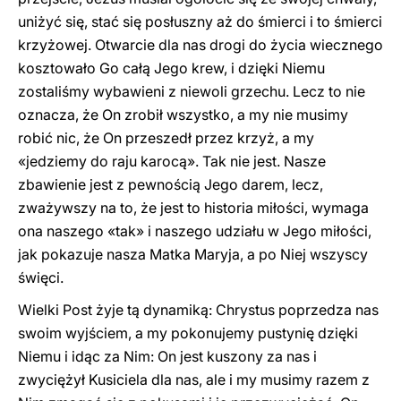
uniżyć się, stać się posłuszny aż do śmierci i to śmierci
krzyżowej. Otwarcie dla nas drogi do życia wiecznego
kosztowało Go całą Jego krew, i dzięki Niemu
zostaliśmy wybawieni z niewoli grzechu. Lecz to nie
oznacza, że On zrobił wszystko, a my nie musimy
robić nic, że On przeszedł przez krzyż, a my
«jedziemy do raju karocą». Tak nie jest. Nasze
zbawienie jest z pewnością Jego darem, lecz,
zważywszy na to, że jest to historia miłości, wymaga
ona naszego «tak» i naszego udziału w Jego miłości,
jak pokazuje nasza Matka Maryja, a po Niej wszyscy
święci.
Wielki Post żyje tą dynamiką: Chrystus poprzedza nas
swoim wyjściem, a my pokonujemy pustynię dzięki
Niemu i idąc za Nim: On jest kuszony za nas i
zwyciężył Kusiciela dla nas, ale i my musimy razem z