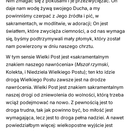
Nim zmagać się z pokusami i je przezwyciężać. On
daje nam wodę żywą swojego Ducha, a my
powinniśmy czerpać z Jego źródła i pić, w
sakramentach, w modlitwie, w adoracji; On jest
światłem, które zwycięża ciemności, a od nas wymaga
się, byśmy podtrzymywali mały płomyk, który został
nam powierzony w dniu naszego chrztu.
W tym sensie Wielki Post jest «sakramentalnym
znakiem naszego nawrócenia» (
Mszał rzymski
,
Kolekta, i Niedziela Wielkiego Postu); ten kto idzie
drogą Wielkiego Postu zawsze jest na drodze
nawrócenia. Wielki Post jest znakiem sakramentalnym
naszej drogi od zniewolenia do wolności, którą trzeba
wciąż podejmować na nowo. Z pewnością jest to
droga trudna, tak jak powinno być, bo miłość jest
wymagająca, lecz jest to droga pełna nadziei. A nawet
powiedziałbym więcej: wielkopostne wyjście jest