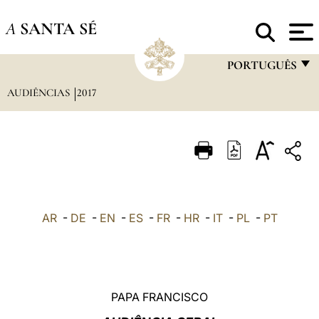
A
SANTA SÉ
PORTUGUÊS
AUDIÊNCIAS
2017
FRANÇAIS
ENGLISH
ITALIANO
PORTUGUÊS
ESPAÑOL
AR
-
DE
-
EN
-
ES
-
FR
-
HR
-
IT
-
PL
-
PT
DEUTSCH
POLSKI
العربيّة
PAPA FRANCISCO
中文