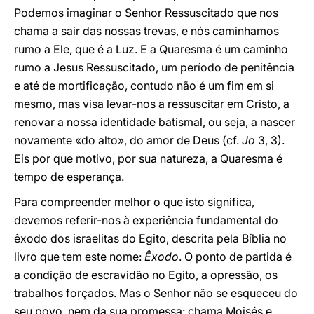
Podemos imaginar o Senhor Ressuscitado que nos
chama a sair das nossas trevas, e nós caminhamos
rumo a Ele, que é a Luz. E a Quaresma é um caminho
rumo a Jesus Ressuscitado, um período de penitência
e até de mortificação, contudo não é um fim em si
mesmo, mas visa levar-nos a ressuscitar em Cristo, a
renovar a nossa identidade batismal, ou seja, a nascer
novamente «do alto», do amor de Deus (cf.
Jo
3, 3).
Eis por que motivo, por sua natureza, a Quaresma é
tempo de esperança.
Para compreender melhor o que isto significa,
devemos referir-nos à experiência fundamental do
êxodo dos israelitas do Egito, descrita pela Bíblia no
livro que tem este nome:
Êxodo
. O ponto de partida é
a condição de escravidão no Egito, a opressão, os
trabalhos forçados. Mas o Senhor não se esqueceu do
seu povo, nem da sua promessa: chama Moisés e,