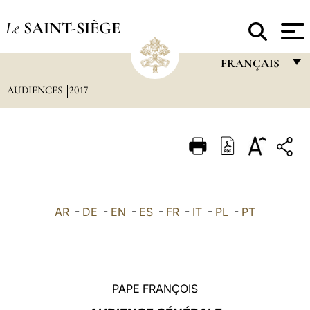
Le
SAINT-SIÈGE
FRANÇAIS
AUDIENCES
2017
FRANÇAIS
ENGLISH
ITALIANO
PORTUGUÊS
ESPAÑOL
AR
-
DE
-
EN
-
ES
-
FR
-
IT
-
PL
-
PT
DEUTSCH
POLSKI
العربيّة
PAPE FRANÇOIS
中文