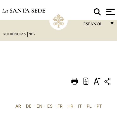
La
SANTA SEDE
ESPAÑOL
AUDIENCIAS
2017
FRANÇAIS
ENGLISH
ITALIANO
PORTUGUÊS
ESPAÑOL
DEUTSCH
POLSKI
العربيّة
AR
-
DE
-
EN
-
ES
-
FR
-
HR
-
IT
-
PL
-
PT
中文