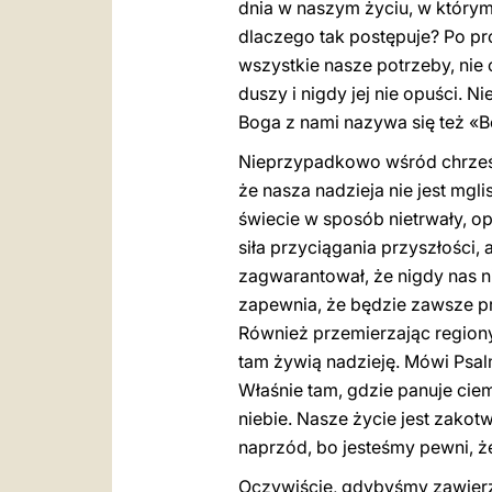
dnia w naszym życiu, w którym 
dlaczego tak postępuje? Po pro
wszystkie nasze potrzeby, nie
duszy i nigdy jej nie opuści. 
Boga z nami nazywa się też «
Nieprzypadkowo wśród chrześci
że nasza nadzieja nie jest mgl
świecie w sposób nietrwały, opi
siła przyciągania przyszłości,
zagwarantował, że nigdy nas n
zapewnia, że będzie zawsze pr
Również przemierzając regiony 
tam żywią nadzieję. Mówi Psalm
Właśnie tam, gdzie panuje cie
niebie. Nasze życie jest zakot
naprzód, bo jesteśmy pewni, ż
Oczywiście, gdybyśmy zawierza