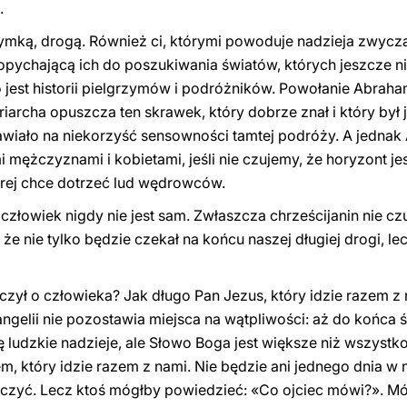
.
zymką, drogą. Również ci, którymi powoduje nadzieja zwycz
pychającą ich do poszukiwania światów, których jeszcze nie
no jest historii pielgrzymów i podróżników. Powołanie Abra
atriarcha opuszcza ten skrawek, który dobrze znał i który był
awiało na niekorzyść sensowności tamtej podróży. A jedna
 mężczyznami i kobietami, jeśli nie czujemy, że horyzont jes
órej chce dotrzeć lud wędrowców.
złowiek nigdy nie jest sam. Zwłaszcza chrześcijanin nie cz
e nie tylko będzie czekał na końcu naszej długiej drogi, l
czył o człowieka? Jak długo Pan Jezus, który idzie razem z 
gelii nie pozostawia miejsca na wątpliwości: aż do końca ś
ę ludzkie nadzieje, ale Słowo Boga jest większe niż wszystko
, który idzie razem z nami. Nie będzie ani jednego dnia w
szczyć. Lecz ktoś mógłby powiedzieć: «Co ojciec mówi?». Mów