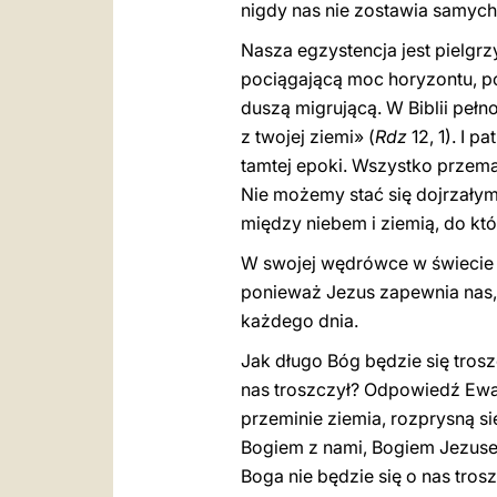
nigdy nas nie zostawia samych
Nasza egzystencja jest pielgr
pociągającą moc horyzontu, po
duszą migrującą. W Biblii peł
z twojej ziemi» (
Rdz
12, 1). I p
tamtej epoki. Wszystko przem
Nie możemy stać się dojrzałymi
między niebem i ziemią, do kt
W swojej wędrówce w świecie c
ponieważ Jezus zapewnia nas, ż
każdego dnia.
Jak długo Bóg będzie się trosz
nas troszczył? Odpowiedź Ewan
przeminie ziemia, rozprysną si
Bogiem z nami, Bogiem Jezusem
Boga nie będzie się o nas tro