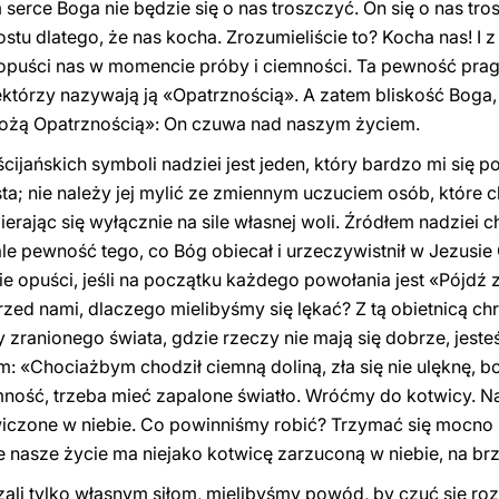
serce Boga nie będzie się o nas troszczyć. On się o nas tros
stu dlatego, że nas kocha. Zrozumieliście to? Kocha nas! I
 opuści nas w momencie próby i ciemności. Ta pewność pra
Niektórzy nazywają ją «Opatrznością». A zatem bliskość Bog
Bożą Opatrznością»: On czuwa nad naszym życiem.
jańskich symboli nadziei jest jeden, który bardzo mi się p
ista; nie należy jej mylić ze zmiennym uczuciem osób, które
erając się wyłącznie na sile własnej woli. Źródłem nadziei c
 ale pewność tego, co Bóg obiecał i urzeczywistnił w Jezusie
ie opuści, jeśli na początku każdego powołania jest «Pójdź
zed nami, dlaczego mielibyśmy się lękać? Z tą obietnicą ch
zranionego świata, gdzie rzeczy nie mają się dobrze, jeste
: «Chociażbym chodził ciemną doliną, zła się nie ulęknę, bo
mność, trzeba mieć zapalone światło. Wróćmy do kotwicy. Na
wiczone w niebie. Co powinniśmy robić? Trzymać się mocno l
e nasze życie ma niejako kotwicę zarzuconą w niebie, na br
li tylko własnym siłom, mielibyśmy powód, by czuć się roz