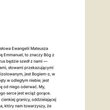
العربيّة
中文
LATINE
 słowa Ewangelii Mateusza
ię Emmanuel, to znaczy Bóg z
zus będzie szedł z nami —
tami, słowami przekazującymi
odizolowanym, jest Bogiem-z, w
ęty w odległym niebie; jest
ię od niego oderwać. My,
ego serce jest wciąż gorące.
ienkiej granicy, oddzielającej
ca, który nam towarzyszy, że