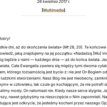
26 kwietnia 2017 r.
[
Multimedia
]
dobry!
kie dni, aż do skończenia świata» (
Mt
28, 20). Te końcowe
wiedź, jaką znajdujemy na jej początku: «Nadadzą [Mu] im
Bóg będzie z nami — każdego dnia — aż do końca świata. Je
wiata. Cała Ewangelia zawiera się między tymi dwoma cyta
iem, którego tożsamością jest bycie-z: nie jest On Bogiem 
 ludzkimi stworzeniami. Nasz Bóg nie jest nieobecny, zamkni
m» w człowieku, tak czule go kochającym, że nie potrafi s
alimy mosty. On natomiast nie. Kiedy nasze serce stygnie, J
y, nawet gdybyśmy na nieszczęście o Nim zapomnieli. Na c
dujące jest odkrycie, że jesteśmy kochani przez naszego Oj