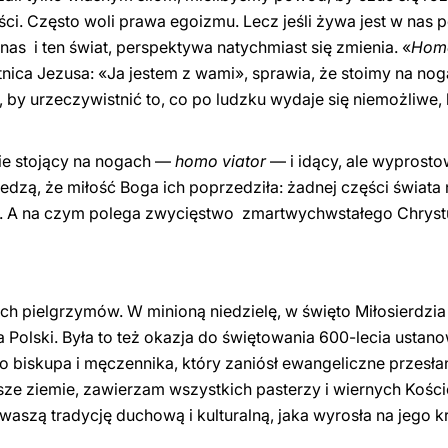
ci. Często woli prawa egoizmu. Lecz jeśli żywa jest w nas 
as i ten świat, perspektywa natychmiast się zmienia. «
Homo
tnica Jezusa: «Ja jestem z wami», sprawia, że stoimy na nog
a, by urzeczywistnić to, co po ludzku wydaje się niemożliwe,
zie stojący na nogach —
homo viator
— i idący, ale wyprostow
wiedzą, że miłość Boga ich poprzedziła: żadnej części świat
. A na czym polega zwycięstwo zmartwychwstałego Chryst
ch pielgrzymów. W minioną niedzielę, w święto Miłosierdz
a Polski. Była to też okazja do świętowania 600-lecia usta
o biskupa i męczennika, który zaniósł ewangeliczne przesła
sze ziemie, zawierzam wszystkich pasterzy i wiernych Kości
waszą tradycję duchową i kulturalną, jaka wyrosła na jego 