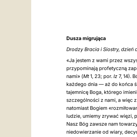
Dusza migrująca
Drodzy Bracia i Siostry, dzień 
«Ja jestem z wami przez wszyst
przypominają profetyczną zapo
nami» (
Mt
1, 23; por.
Iz
7, 14). 
każdego dnia — aż do końca ś
tajemnicę Boga, którego imien
szczególności z nami, a więc z
natomiast Bogiem «rozmiłowany
ludzie, umiemy zrywać więzi, p
Nasz Bóg zawsze nam towarzysz
niedowierzanie od wiary, decy