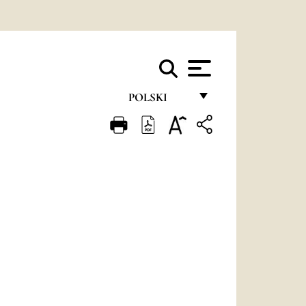
POLSKI
FRANÇAIS
ENGLISH
ITALIANO
PORTUGUÊS
ESPAÑOL
DEUTSCH
POLSKI