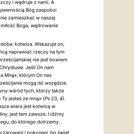
zczy i wędruje z nami. A
 z pewnością Bóg zaspokoi
gnie zamieszkać w naszej
a, miłość Boga, wędrowanie
odoba: kotwica. Wskazuje on,
 chcą naprawiać rzeczy na tym
hrześcijańskiej nie jest bowiem
 Chrystusie. Jeśli On nam
 za Mną», którym On nas
rześcijanie mogą iść wszędzie.
śmy wśród tych, którzy także
 Ty jesteś ze mną» (
Ps
23, 4).
sza wiara jest kotwicą w
iny: jest tam zawsze. I idźmy
zegu, do którego dotrzemy.
czarowani i pokonani, bo świat