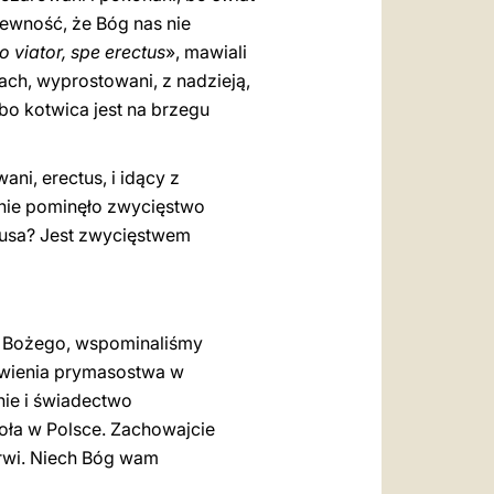
pewność, że Bóg nas nie
 viator, spe erectus
», mawiali
ach, wyprostowani, z nadzieją,
 bo kotwica jest na brzegu
ani, erectus, i idący z
a nie pominęło zwycięstwo
usa? Jest zwycięstwem
ia Bożego, wspominaliśmy
nowienia prymasostwa w
nie i świadectwo
oła w Polsce. Zachowajcie
krwi. Niech Bóg wam