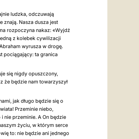
ajnie ludzka, odczuwają
 znają. Nasza dusza jest
hama rozpoczyna nakaz: «Wyjdź
 jedną z kolebek cywilizacji
k Abraham wyrusza w drogę.
t pociągający: ta granica
uje się nigdy opuszczony,
ecz że będzie nam towarzyszył
nami, jak długo będzie się o
wiata! Przeminie niebo,
 i nie przeminie. A On będzie
 naszym życiu, w którym serce
ię to: nie będzie ani jednego