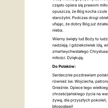
często opiera się prawom miłoś
opuszcza, że Bóg kocha czule n
starożytni. Podczas drogi obie
ufając, że dobry Bóg już dział
nieba.
Wierny święty lud Boży to lud
nadzieją. I gdziekolwiek idą, 
zmartwychwstałego Chrystusa
miłości. Dziękuję.
Do Polaków:
Serdecznie pozdrawiam polski
również św. Wojciecha, patron
Gnieźnie. Opiece tego wielkieg
chrześcijańskiego życia na wa
żywą, dla przyszłych pokoleń, 
błogosławi!