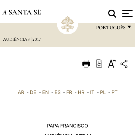
A
SANTA SÉ
PORTUGUÊS
AUDIÊNCIAS
2017
FRANÇAIS
ENGLISH
ITALIANO
PORTUGUÊS
ESPAÑOL
AR
-
DE
-
EN
-
ES
-
FR
-
HR
-
IT
-
PL
-
PT
DEUTSCH
POLSKI
العربيّة
PAPA FRANCISCO
中文