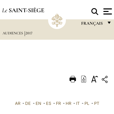
Le
SAINT-SIÈGE
FRANÇAIS
AUDIENCES
2017
FRANÇAIS
ENGLISH
ITALIANO
PORTUGUÊS
ESPAÑOL
DEUTSCH
POLSKI
العربيّة
AR
-
DE
-
EN
-
ES
-
FR
-
HR
-
IT
-
PL
-
PT
中文