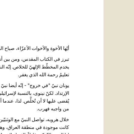
أيّها الأخوة والأخوات الأعزّاء، صباح ال
تبرز في الكتاب المقدس، ومن بين أنبي
يخدم المخطّط الإلهيّ للخلاص. إنّه النب
تعليمُ رحمة الله الذي يغفر.
يونان نبيٌ "في خروج" - إنّه أيضا نبي
الإرتداد. لكنّ نينوى، بالنسبة لإسرائيل
يُقضى عليها لا أن تُخلَّص. لذا، عندما
من واجبه فهرب.
خلال هروبه، تواصل النبيّ مع الوثنيّ
كانت موجودة في منطقة العراق، وهو هر