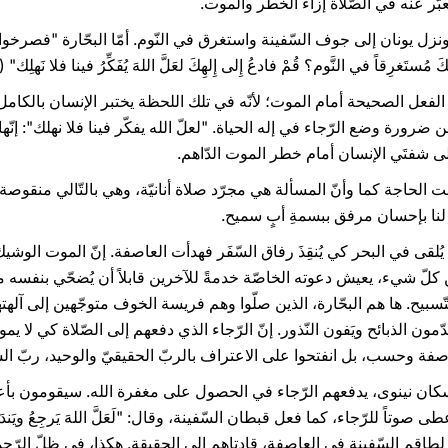
 يُعبَّر عنه في الصّلاة إزاء الخطر والموت.
تَغرِقاً في النَّوم؟ قُمْ فادعُ إِلى إِلهِكَ لعَلَّ اللهَ يُفَكِّرُ فينا فلا نَهلِك" (يون ۱
دّة الفعل الصحيحة أمام الموت؛ لأنّه في تلك اللحظة يختبر الإنسان بالك
ورة وضع الرّجاء في إله الحياة. "لعلّ الله يفكّر فينا فلا نهلك": إنّه
ى شفتَي الإنسان أمام خطر الموت الدّاهم.
قت الحاجة كما وأنّ المسألة هي مجرّد صلاة أنانيّة، وهي بالتّالي منقوصة. 
لنا بإحسان مرفق ببسمةِ أبٍ سميح.
يُلقى في البحر كي يُنقِذَ رفاق السّفَر فهدأت العاصفة. إنّ الموت الوشي
 كلّ شيء، يعيش دعوته الخاصّة خدمةً للآخرين قابلاً أن يُضحّي بنفسه من
ّسبيح. ها هم البحّارة، الذين صلّوا وهم فريسة الخوف متوجّهين إلى آلهته
 الذبائح ويَفون النّذور. إنّ الرّجاء الذي دفعهم إلى الصّلاة كي لا يموتوا
اصفة وحسب، بل انفتحوا على الاعتراف بالربّ الحقيقيّ والوحيد، ربّ ال
ى سكان نينوى، يدفعهم الرّجاء في الحصول على مغفرة الله. سيقومون بأع
اقم السّفينة في العاصفة، قادتاهم إلى الحقيقة. هكذا، في ظلّ الرّحمة