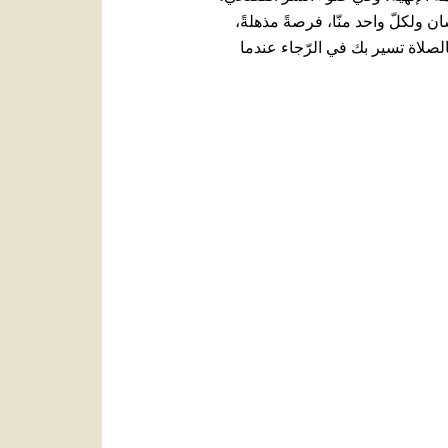
 ولكلّ واحد منّا، فرصةً مذهلةً،
فالصلاة تسير بك في الرّجاء عندما