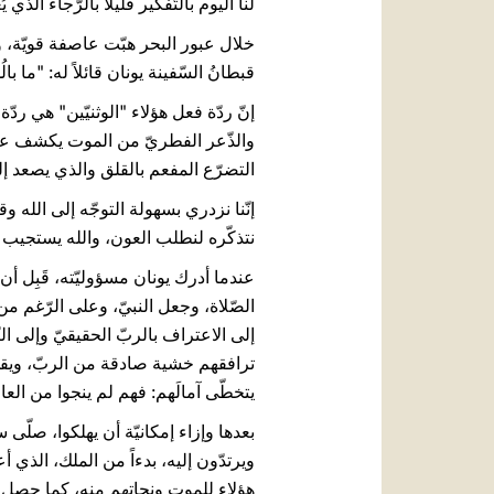
لنا اليوم بالتّفكير قليلاً بالرّجاء الذي
قبطانُ السّفينة يونان قائلاً له: "ما بالُكَ مُس
إنّ ردّة فعل هؤلاء "الوثنيّين" هي ر
والذّعر الفطريّ من الموت يكشف عن ضر
التضرّع المفعم بالقلق والذي يصعد إل
إنّنا نزدري بسهولة التوجّه إلى الله و
نتذكّره لنطلب العون، والله يستجيب 
عندما أدرك يونان مسؤوليّته، قَبِل أن 
الصّلاة، وجعل النبيّ، وعلى الرّغم من
إلى الاعتراف بالربّ الحقيقيّ وإلى الت
ترافقهم خشية صادقة من الربّ، ويقدّمون
يتخطّى آمالَهم: فهم لم ينجوا من الع
بعدها وإزاء إمكانيّة أن يهلكوا، صلّ
هؤلاء للموت ونجاتهم منه، كما حصل لط