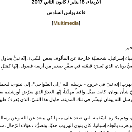
الأربعاء، 18 يناير / كانون الثاني 2017‏
قاعة بولس السادس
]
Multimedia
[
خير.
اء إسرائيل، شخصيّة خارجة عن المألوف بعض الشّيء، إنّه نبيٌّ يحاول ا
يُّ يونان، الذي تُسرَد قصّته في سفْرٍ صغير من أربعة فصول، إنّها كمَثَلٍ يح
ّ يهرب! إنه نبيّ في خروج - يرسله الله "إلى الضّواحي"، إلى نينوى، ليح
يّ شأن يونان، كانت تمثّل واقعاً مهدِّداً، إنّها العدوّ الذي يعرّض أورشليم 
 أرسل الله يونان ليبشّر في تلك المدينة، حاول هذا النبيّ، الذي يَعرفُ ط
ين، وهم بحّارة السّفينة التي صعد على متنها كي يبتعد عن الله وعن رسال
ب باتّجاه إسبانيا، كان ينوي الهروب جديّا. وتصرُّف هؤلاء الرّجال، ش