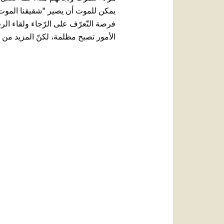
يمكن للموت أن يصير "شقيقنا الموت"، 
فرصة التّعرّف على الرّجاء ولقاء الربّ
الأمور تصبح مظلمة، لكنّ المزيد من ال