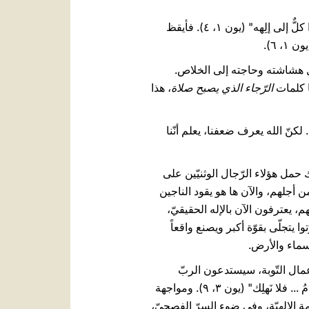
خلال عبور البحر هبّت عاصفة قويّة، ونزل يونان إلى جوف السّفينة واستغرق في النّوم. أمّا البحّارة "فصرخوا كلٌّ إلى إلِهه" (يون ۱، ٤). فأيقظ
، ٦).
امل هشاشته وحاجته إلى الخلاص.
ا كلمات
الرّجاء الذي يصبح صلاة
، هذا
لكنّ الله يعرف ضعفنا، يعلم أنّنا
ك حمل هؤلاء الرّجال الوثنيّين على
 أجلهم، والآن ها هو يقود الناجين
م، يعترفون الآن بالإله الحقيقيّ،
 يتجلّى بقوّة أكبر ويصنع واقعاً
سماء والأرض.
مال التّوبة، سيستدعون الربّ
ويرتدّون إليه، بدءاً من الملك، الذي أعطى صوتاً للرّجاء، كما فعل قبطان السّفينة، وقال: "لَعَلَّ اللهَ يَرجِعُ ويَندَمُ ... فلا نَهلِك" (يون ۳، ٩). ومواجهة
 الإلهيّة، وفي ضوء السرّ الفصحيّ،