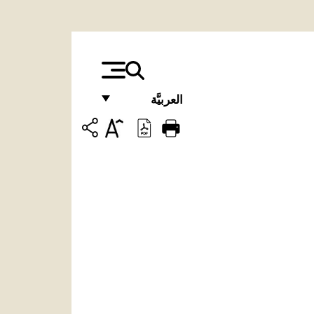
العربيَّة
FRANÇAIS
ENGLISH
ITALIANO
PORTUGUÊS
ESPAÑOL
DEUTSCH
POLSKI