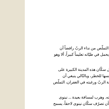
العربيّة
中文
LATINE
لتملّص من نداء الربّ رافضاً أن
مل في طيّاته تعليماً كبيراً، ألا وهو
مل سكّان هذه المدينة الكبيرة على
نفسها للخطر، وبالتّالي ينبغي أن
يبة الربّ ورغبته في الغفران، التملّص
ته. وهرب لمسافة بعيدة ... نينوى
أن تصرّف سكّان نينوى لاحقاً، يسمح