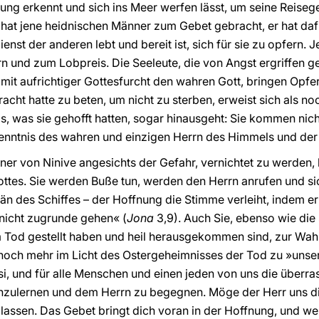
ng erkennt und sich ins Meer werfen lässt, um seine Reisegef
hat jene heidnischen Männer zum Gebet gebracht, er hat daf
enst der anderen lebt und bereit ist, sich für sie zu opfern. 
n und zum Lobpreis. Die Seeleute, die von Angst ergriffen ge
 mit aufrichtiger Gottesfurcht den wahren Gott, bringen Opf
acht hatte zu beten, um nicht zu sterben, erweist sich als no
as, was sie gehofft hatten, sogar hinausgeht: Sie kommen nich
kenntnis des wahren und einzigen Herrn des Himmels und der
r von Ninive angesichts der Gefahr, vernichtet zu werden, 
ttes. Sie werden Buße tun, werden den Herrn anrufen und s
än des Schiffes – der Hoffnung die Stimme verleiht, indem er 
 nicht zugrunde gehen« (
Jona
3,9). Auch Sie, ebenso wie die
m Tod gestellt haben und heil herausgekommen sind, zur Wahr
 noch mehr im Licht des Ostergeheimnisses der Tod zu »uns
isi, und für alle Menschen und einen jeden von uns die über
enzulernen und dem Herrn zu begegnen. Möge der Herr uns 
lassen. Das Gebet bringt dich voran in der Hoffnung, und w