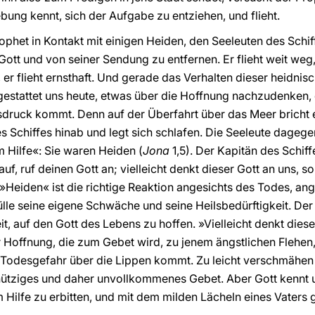
ng kennt, sich der Aufgabe zu entziehen, und flieht.
ophet in Kontakt mit einigen Heiden, den Seeleuten des Schif
 Gott und von seiner Sendung zu entfernen. Er flieht weit weg
n, er flieht ernsthaft. Und gerade das Verhalten dieser heidn
estattet uns heute, etwas über die Hoffnung nachzudenken, 
ruck kommt. Denn auf der Überfahrt über das Meer bricht e
s Schiffes hinab und legt sich schlafen. Die Seeleute dagege
m Hilfe«: Sie waren Heiden (
Jona
1,5). Der Kapitän des Schif
uf, ruf deinen Gott an; vielleicht denkt dieser Gott an uns, s
r »Heiden« ist die richtige Reaktion angesichts des Todes, an
ülle seine eigene Schwäche und seine Heilsbedürftigkeit. Der
, auf den Gott des Lebens zu hoffen. »Vielleicht denkt dieser
r Hoffnung, die zum Gebet wird, zu jenem ängstlichen Fleh
 Todesgefahr über die Lippen kommt. Zu leicht verschmähen 
ennütziges und daher unvollkommenes Gebet. Aber Gott kennt
m Hilfe zu erbitten, und mit dem milden Lächeln eines Vaters g