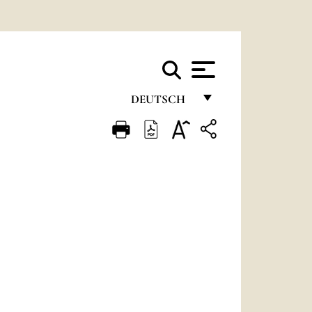
DEUTSCH
FRANÇAIS
ENGLISH
ITALIANO
PORTUGUÊS
ESPAÑOL
DEUTSCH
POLSKI