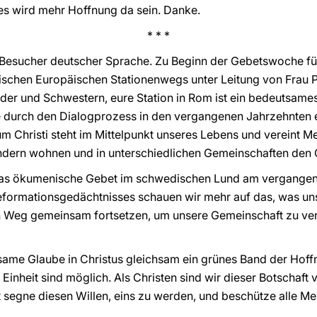
s wird mehr Hoffnung da sein. Danke.
* * *
 Besucher deutscher Sprache. Zu Beginn der Gebetswoche für 
ischen Europäischen Stationenwegs unter Leitung von Frau 
üder und Schwestern, eure Station in Rom ist ein bedeutsam
e durch den Dialogprozess in den vergangenen Jahrzehnten e
m Christi steht im Mittelpunkt unseres Lebens und vereint 
ndern wohnen und in unterschiedlichen Gemeinschaften den 
das ökumenische Gebet im schwedischen Lund am vergangen
formationsgedächtnisses schauen wir mehr auf das, was uns 
en Weg gemeinsam fortsetzen, um unsere Gemeinschaft zu ver
nsame Glaube in Christus gleichsam ein grünes Band der Hoff
nheit sind möglich. Als Christen sind wir dieser Botschaft v
segne diesen Willen, eins zu werden, und beschütze alle M