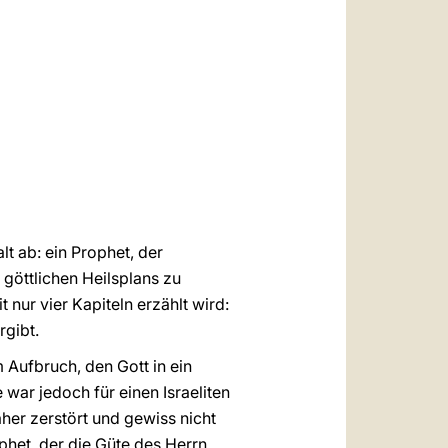
العربيّة
中文
LATINE
lt ab: ein Prophet, der
 göttlichen Heilsplans zu
 nur vier Kapiteln erzählt wird:
rgibt.
m Aufbruch, den Gott in ein
war jedoch für einen Israeliten
aher zerstört und gewiss nicht
ophet, der die Güte des Herrn