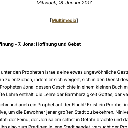
Mittwoch, 18. Januar 2017
[
Multimedia
]
ffnung - 7. Jona: Hoffnung und Gebet
ch unter den Propheten Israels eine etwas ungewöhnliche Gesta
n zu entziehen, indem er sich weigert, sich in den Dienst des
 Propheten Jona, dessen Geschichte in einem kleinen Buch mit
oße Lehre enthält, die Lehre der Barmherzigkeit Gottes, der ve
ch« und auch ein Prophet auf der Flucht! Er ist ein Prophet i
ve, um die Bewohner jener großen Stadt zu bekehren. Ninive 
tät: der Feind, der Jerusalem selbst in Gefahr brachte und d
t ihn also zum Predigen in jene Stadt sendet, versucht der Pr