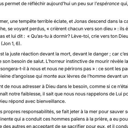
s permet de réfléchir aujourd’hui un peu sur l’
espérance
qui,
n mer, une tempête terrible éclate, et Jonas descend dans la 
, se voyant perdus, « crièrent chacun vers son dieu » : ils ét
as et lui dit : « Qu’as-tu à dormir? Lève-toi, crie vers ton Die
(Jon 1, 6).
t la juste réaction devant la mort, devant le danger ; car c’e
de son besoin de salut. L’horreur instinctive de mourir révèle l
songera-t-il à nous et nous ne périrons pas » : ce sont les par
n pleine d’angoisse qui monte aux lèvres de l’homme devant u
 de nous adresser à Dieu dans le besoin, comme si ce n’était
aît notre faiblesse, il sait que nous nous rappelons de Lui p
 Dieu répond avec bienveillance.
 propres responsabilités, se fait jeter à la mer pour sauve
nente qui a conduit ces hommes païens à la prière, a eu pour
e des autres en acceptant de se sacrifier pour eux, et il condu