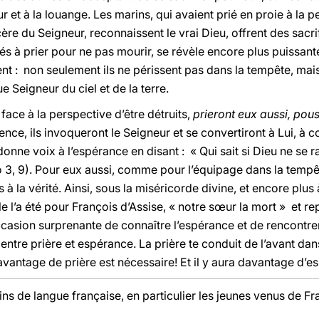
et à la louange. Les marins, qui avaient prié en proie à la pe
cère du Seigneur, reconnaissent le vrai Dieu, offrent des sacr
és à prier pour ne pas mourir, se révèle encore plus puissante
nt : non seulement ils ne périssent pas dans la tempête, mais 
 Seigneur du ciel et de la terre.
 face à la perspective d’être détruits,
prieront eux aussi, pou
itence, ils invoqueront le Seigneur et se convertiront à Lui, à 
nne voix à l’espérance en disant : « Qui sait si Dieu ne se rav
 3, 9). Pour eux aussi, comme pour l’équipage dans la tempête
ts à la vérité. Ainsi, sous la miséricorde divine, et encore plu
le l’a été pour François d’Assise, « notre sœur la mort » et
casion surprenante de connaître l’espérance et de rencontrer
ntre prière et espérance. La prière te conduit de l’avant dan
antage de prière est nécessaire! Et il y aura davantage d’e
ns de langue française, en particulier les jeunes venus de Fra