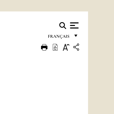
FRANÇAIS
FRANÇAIS
ENGLISH
ITALIANO
PORTUGUÊS
ESPAÑOL
DEUTSCH
POLSKI