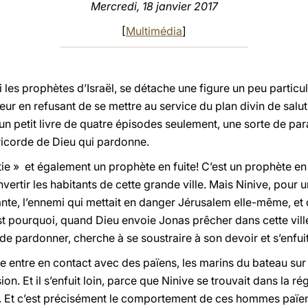
Mercredi, 18 janvier 2017
[
Multimédia
]
i les prophètes d’Israël, se détache une figure un peu particu
eur en refusant de se mettre au service du plan divin de salut.
 un petit livre de quatre épisodes seulement, une sorte de pa
ricorde de Dieu qui pardonne.
ie » et également un prophète en fuite! C’est un prophète en 
nvertir les habitants de cette grande ville. Mais Ninive, pour
nte, l’ennemi qui mettait en danger Jérusalem elle-même, et 
t pourquoi, quand Dieu envoie Jonas prêcher dans cette ville,
de pardonner, cherche à se soustraire à son devoir et s’enfuit
te entre en contact avec des païens, les marins du bateau sur 
on. Et il s’enfuit loin, parce que Ninive se trouvait dans la régi
nt. Et c’est précisément le comportement de ces hommes païe