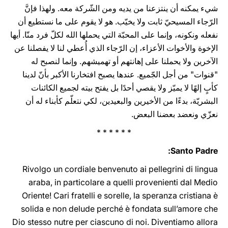
شيء يمكنه أن ينتزعنا من يديه ومن الشّركة معه. ولهذا فإنَّ
الرّجاء المسيحيّ ثابت ولا يخيّب. هو لا يقوم على ما نستطيع أن
نفعله ونكونه، وإنما على المحبّة التي يحملها الله لكلّ فرد منّا. أيها
الإخوة والأخوات الأعزاء، إن الرّجاء الذي أُعطي لنا لا يفصلنا عن
الآخرين ولا يحملنا على إهانتهم أو تهميشهم. وإنما لنصبح له
"قنوات" من أجل الجّميع. عندها يصبح افتخارنا الأكبر بأنّ لدينا
كأبٍ إلهًا لا يميّز ولا يقصي أحدًا بل يفتح بيته لجميع الكائنات
البشريّة، بدءًا من الأخيرين والبعيدين، لكي نتعلّم كأبناء له أن
نعزّي ونعضد بعضنا البعض.
* * * * * *
Santo Padre:
Rivolgo un cordiale benvenuto ai pellegrini di lingua
araba, in particolare a quelli provenienti dal Medio
Oriente! Cari fratelli e sorelle, la speranza cristiana è
solida e non delude perché è fondata sull’amore che
Dio stesso nutre per ciascuno di noi. Diventiamo allora