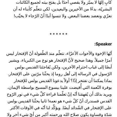
كأبٍ إلهًا لا يميّز ولا يقصي أحدًا بل يفتح بيته لجميع الكائنات
البشريّة، بدءًا من الأخيرين والبعيدين، لكي نتعلّم كأبناء له أن
نعزّي ونعضد بعضنا البعض. ولا تنسوا أبدًا أنّ الرّجاء لا يخيِّب!
* * * * * *
Speaker:
أيّها الإخوة والأخوات الأعزّاء، نتعلّم منذ الطّفولة أنّ الإفتخار ليس
أمرًا جميلاً. وهذا صحيح لأنَّ الإفتخار هو نوع من الكبرياء، ويشير
أيضًا إلى غياب احترام الآخرين، ولكن يُفاجئنا القديس بولس
الرّسول في الرسالة إلى أهل روما إذ يحثّنا مرّتين على الإفتخار.
بماذا يمكننا أن نفتخر إذًا؟ أولاً يدعونا القديس بولس للإفتخار
بوفرة النّعمة التي أُفيضت علينا بيسوع المسيح بواسطة الإيمان،
ويريد بذلك أن يُفهمَنا أنّه إنْ تعلّمنا قراءة كلِّ شيء في نور الرّوح
القدس فسندرك أنّ كلّ شيء هو نعمة! ثانيا يحثّنا القديس بولس
على الإفتخار في الشّدائد أيضًا. ويؤكِّد لنا أنّه في الأوقات الأكثر
شدّة وقساوة يكون صلاح الله ورحمته أكبر من أيّ شيء آخر ولا