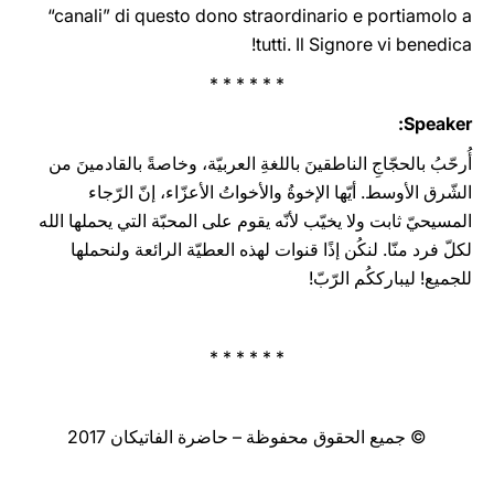
“canali” di questo dono straordinario e portiamolo a
tutti. Il Signore vi benedica!
* * * * * *
Speaker:
أُرحّبُ بالحجّاجِ الناطقينَ باللغةِ العربيّة، وخاصةً بالقادمينَ من
الشّرق الأوسط. أيّها الإخوةُ والأخواتُ الأعزّاء، إنّ الرّجاء
المسيحيّ ثابت ولا يخيّب لأنّه يقوم على المحبّة التي يحملها الله
لكلّ فرد منّا. لنكُن إذًا قنوات لهذه العطيّة الرائعة ولنحملها
للجميع! ليبارككُم الرّبّ!
* * * * * *
© جميع الحقوق محفوظة – حاضرة الفاتيكان 2017