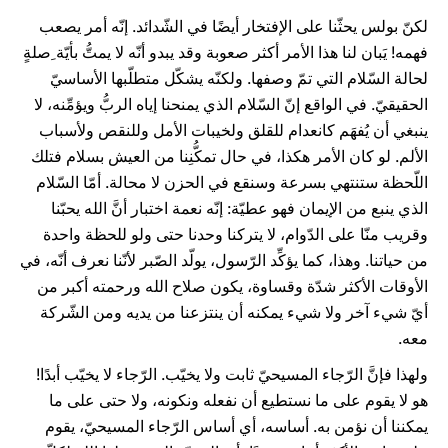
لكنّ بولس يحثّنا على الإفتخار أيضًا في الشّدائد. إنّه أمر يصعب
فهمه! يَبان لنا هذا الأمر أكثر صعوبة وقد يبدو أنّه لا يمتُّ بأيّة ِصلةٍ
لحالة السّلام التي تمّ وصفها. ولكنّه يشكّل متطلّبها الأساسيّ
الحقيقيّ. في الواقع إنّ السّلام الذي يمنحنا إياه الربُّ ويؤمِّنه، لا
ينبغي أن يُفهَم كانعدام للقلق ولخيبات الأمل وللنقص ولأسباب
الألم. لو كان الأمر هكذا، في حال تمكُّنِنا من العيش بسلام فتلك
اللّحظة ستنتهي بسرعة وسنقع في الحزن لا محالة. أمّا السّلام
الذي ينبع من الإيمان فهو عطيّة: إنّه نعمة اختبار أنَّ الله يحبّنا
وقريب منّا على الدّوام، لا يتركنا وحدنا حتى ولو للحظة واحدة
من حياتنا. وهذا، كما يؤكِّد الرّسول، يولّد الصّبر لأنّنا نعرف أنّه، في
الأوقات الأكثر شدّة وقساوة، يكون صلاح الله ورحمته أكبر من
أيّ شيء آخر ولا شيء يمكنه أن ينتزعنا من يديه ومن الشّركة
معه.
ولهذا فإنَّ الرّجاء المسيحيّ ثابت ولا يخيّب. الرّجاء لا يخيّب أبدًا!
هو لا يقوم على ما نستطيع أن نفعله ونكونه، ولا حتى على ما
يمكننا أن نؤمن به. أساسه، أي أساس الرّجاء المسيحيّ، يقوم