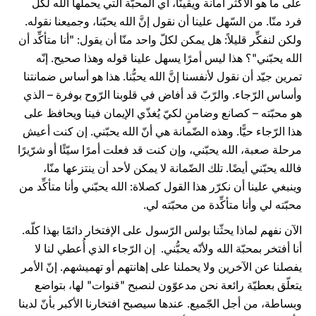
على ما هو الأكثر أمانة ويقينًا، أي المحبّة التي يحملها الله لكلّ
فرد منّا. من السّهل علينا أن نقول إنَّ الله يحبّنا، وجميعنا نقوله.
ولكن لنفكِّر قليلاً: هل يمكن لكلّ واحد منّا أن يقول: "أنا متأكِّد أن
الله يحبّني"؟ هذا ليس أمرًا يسهل علينا قوله وهذا صحيح. إنّه
تمرين جيّد أن نقول لأنفسنا إنَّ الله يحبُّنا. هذا هو أساس ضمانتنا
وأساس الرّجاء. والرّبّ قد أفاض في قلوبنا الرّوح بوفرة – الذي
هو محبّته – كصانع وضامنٍ لكيّ يُغذّي الإيمان فينا ويحافظ على
هذا الرّجاء حيًّا. وهذه الضّمانة هي أنّ الله يحبّني. إن كنت أعيش
مرحلة صعبة، الله يحبّني، وإن كنت قد فعلت أمرًا سيّئًا أو شرّيرًا
فالله يحبّني أيضًا. تلك الضّمانة لا يمكن لأحد أن ينتزعها منّا،
وينبغي علينا أن نكرّر هذا القول كصلاة: الله يحبّني وأنا متأكِّد من
محبّته لي وأنا متأكِّدة من محبّته لي.
الآن نفهم لماذا يحثّنا بولس الرّسول على الإفتخار دائمًا بهذا كلّه.
أنا أفتخر بمحبّة الله ولأنّه يحبُّني. إن الرّجاء الذي أُعطي لنا لا
يفصلنا عن الآخرين ولا يحملنا على إهانتهم أو تهميشهم. إنّ الأمر
يتعلّق بعطيّة رائعة نحن مدعوّون لنصبح "قنوات" لها، بتواضع
وبساطة، من أجل الجّميع. عندها سيصبح افتخارنا الأكبر بأنّ لدينا