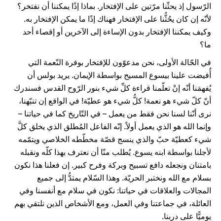
الرّسول إذ يحثّنا مرّتين على الإفتخار. بماذا إذًا يمكننا أن نفتخر؟
لأنّه إن كان يحُثُّنا على الإفتخار فهناك إذًا ما يمكن الإفتخار به.
وكيف يمكننا الإفتخار بدون الإساءة إلى الآخرين أو إقصاء أحد
ما؟
في الحّالة الأولى، نحن مدعوّون للإفتخار بوفرة النّعمة التي
أُفيضت علينا بيسوع المسيح بواسطة الإيمان. يريد بولس أن
يُفهمَنا أنّه إنْ تعلّمنا قراءة كلِّ شيء بنور الرّوح القدس فسندرك
أنّ كلّ شيء هو نعمة! كلُّ شيء هو عطيّة! في الواقع إن تنبّهنا،
نرى أنّنا لسنا نحن فقط من يعمل – في التّاريخ كما في حياتنا –
وإنما الله هو الذي يعمل أولاً. إنّه الفاعل المُطلق الذي يخلق كلَّ
شيء كعطيّة حبّ والذي ينسج قصّة مخطّطه الخلاصي ويتمّمه
لأجلنا بواسطة ابنه يسوع. يُطلب منّا أن نعترف بهذا كلّه ونقبله
بامتنان ونجعله دافع تسبيح وبركة وفرح كبير. إن فعلنا هذا نكون
بسلام مع الله ونختبر الحريّة. وهذا السّلام يمتدُّ إلى جميع
المجالات والعلاقات في حياتنا: نكون في سلام مع أنفسنا وفي
العائلة، في جماعتنا وفي العمل، ومع الأشخاص الذين نلتقي بهم
يوميًّا على دربنا.