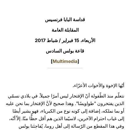
LATINE
قداسة البابا فرنسيس
المقابلة العامة
الأربعاء، 15 فبراير / شباط 2017‏
قاعة بولس السادس
]
Multimedia
[
أيّها الإخوة والأخوات الأعزّاء،
نتعلّم منذ الطّفولة أنّ الإفتخار ليس أمرًا جميلاً. في بلادي نسمّي
الذين يفتخرون "طواويسًا". وهذا صحيح لأنَّ الإفتخار بما نحن عليه
أو بما نملكه، إضافة إلى كونه نوع من الكبرياء، فهو يشير أيضًا
إلى غياب احترام الآخرين، لاسيّما الذين هم أقل حظًّا منّا. إلاّ أنّه،
وفي هذا المقطع من الرّسالة إلى أهل روما، يُفاجئنا بولس