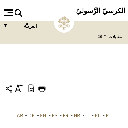
الكرسيّ الرَّسوليّ
العربيَّة
مقابلات
2017
FRANÇAIS
ENGLISH
ITALIANO
PORTUGUÊS
ESPAÑOL
DEUTSCH
POLSKI
PT
-
PL
-
IT
-
HR
-
FR
-
ES
-
EN
-
DE
العربيّة
-
AR
中文