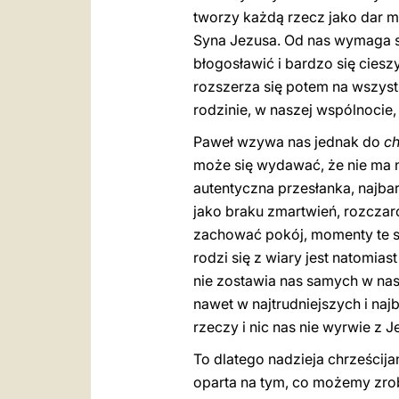
tworzy każdą rzecz jako dar mi
Syna Jezusa. Od nas wymaga się
błogosławić i bardzo się ciesz
rozszerza się potem na wszyst
rodzinie, w naszej wspólnocie,
Paweł wzywa nas jednak do
ch
może się wydawać, że nie ma ni
autentyczna przesłanka, najba
jako braku zmartwień, rozczar
zachować pokój, momenty te sz
rodzi się z wiary jest natomias
nie zostawia nas samych w nasz
nawet w najtrudniejszych i na
rzeczy i nic nas nie wyrwie z J
To dlatego nadzieja chrześcija
oparta na tym, co możemy zro