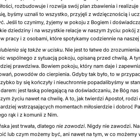
łości, rozbudowuje i rozwija swój plan zbawienia i realizuj
, byśmy uznali to wszystko, przyjęli z wdzięcznością i ucz
yć. Jeśli to czynimy, żyjemy w pokoju z Bogiem i doświadcz
kie dziedziny i na wszystkie relacje w naszym życiu: pokój
 w pracy i z osobami, które spotykamy codziennie na naszej
lubienia się także w ucisku
. Nie jest to łatwe do zrozumienia.
c wspólnego z sytuacją pokoju, opisaną przed chwilą. A tym
rdziej prawdziwa. Bowiem pokoju, który nam daje i zapewni
owań, powodów do cierpienia. Gdyby tak było, to w przypad
ybko by się kończyły i nieuchronnie popadalibyśmy w stan 
t darem: jest łaską polegającą na doświadczaniu, że Bóg nas 
ym życiu nawet na chwilę. A to, jak twierdzi Apostoł, rodz
jbardziej wstrząsających momentach miłosierdzie i dobroć Pa
ego rąk i z komunii z Nim.
ńska jest trwała, dlatego
nie zawodzi
. Nigdy nie zawodzi. Na
bić lub czym możemy być, ani nawet na tym, w co możemy w