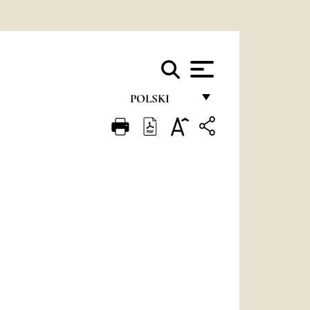
POLSKI
FRANÇAIS
ENGLISH
ITALIANO
PORTUGUÊS
ESPAÑOL
DEUTSCH
POLSKI