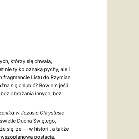
العربيّة
中文
LATINE
ych, którzy się chwalą,
t nie tylko oznaką pychy, ale i
ym fragmencie Listu do Rzymian
żna się chlubić? Bowiem jeśli
ić bez obrażania innych, bez
przenika w Jezusie Chrystusie
 świetle Ducha Świętego,
 się, że — w historii, a także
erwszoplanową postacią,