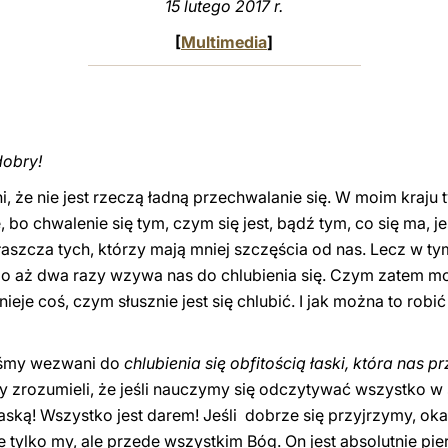
15 lutego 2017 r.
[
Multimedia
]
dobry!
, że nie jest rzeczą ładną przechwalanie się. W moim kraju t
 bo chwalenie się tym, czym się jest, bądź tym, co się ma, jes
łaszcza tych, którzy mają mniej szczęścia od nas. Lecz w t
bo aż dwa razy wzywa nas do chlubienia się. Czym zatem mo
nieje coś, czym słusznie jest się chlubić. I jak można to rob
eśmy wezwani do
chlubienia się obfitością łaski, która nas 
y zrozumieli, że jeśli nauczymy się odczytywać wszystko w
ską! Wszystko jest darem! Jeśli dobrze się przyjrzymy, okaże
 tylko my, ale przede wszystkim Bóg. On jest absolutnie pi