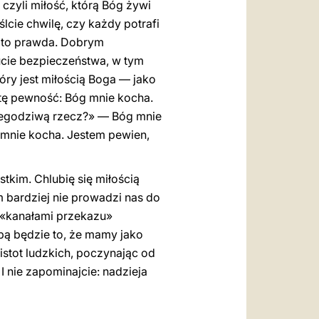
 czyli miłość, którą Bóg żywi
cie chwilę, czy każdy potrafi
z to prawda. Dobrym
ucie bezpieczeństwa, w tym
óry jest miłością Boga — jako
 tę pewność: Bóg mnie kocha.
niegodziwą rzecz?» — Bóg mnie
g mnie kocha. Jestem pewien,
tkim. Chlubię się miłością
m bardziej nie prowadzi nas do
o «kanałami przekazu»
ubą będzie to, że mamy jako
istot ludzkich, poczynając od
I nie zapominajcie: nadzieja