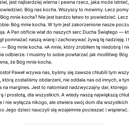
ei, jest najbardziej wierna i pewna rzecz, jaka może istnieć,
powiedzieć: Bóg nas kocha. Wszyscy to mówimy. Lecz pomyśl
 Bóg mnie kocha? Nie jest bardzo łatwo to powiedzieć. Lec
obie: Bóg mnie kocha. W tym jest zakorzenione nasze pocz
ja. A Pan obficie wlał do naszych serc Ducha Świętego — kt
gł pomnażać naszą wiarę i zachowywać żywą tę nadzieję. I
— Bóg mnie kocha. «A mnie, który zrobiłem tę niedobrą i 
nie odbierze. I musimy to sobie powtarzać jak modlitwę: Bó
wna, że Bóg mnie kocha.
stoł Paweł wzywa nas, byśmy się zawsze chlubili tym wszys
 którą zostaliśmy obdarzeni, nie oddala nas od innych, a ty
ia na margines. Jest to natomiast nadzwyczajny dar, któreg
ą i prostotą, dla wszystkich. A wtedy naszą największą chl
e i nie wyłącza nikogo, ale otwiera swój dom dla wszystkich 
ko Jego dzieci nauczyli się wzajemnie pocieszać i wspierać. 