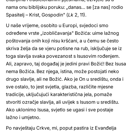
nama onu biblijsku poruku: „danas… se [za nas] rodio
Spasitelj – Krist, Gospodin" (
Lk
2, 11).
U naše vrijeme, osobito u Europi, svjedoci smo
određene vrste „izobličavanja" Božića: uime lažnog
poštovanja onih koji nisu kršćani, a u čemu se često
skriva želja da se vjeru potisne na rub, isključuje se iz
toga slavlja svaka povezanost s Isusovim rođenjem.
Ali, zapravo, taj događaj je jedini pravi Božić! Bez Isusa
nema Božića. Bez njega, istina, može postojati neko
drugo slavlje, ali ne Božić. Ako je On u središtu, onda i
sve ostalo, to jest svjetla, glazba, različite mjesne
tradicije, uključujući karakteristična jela, pomaže
stvoriti ozračje slavlja, ali uvijek s Isusom u središtu.
Ako uklonimo Isusa, svjetlo se ugasi i sve postaje
lažno i umjetno.
Po navještaju Crkve, mi, poput pastira iz Evanđelja