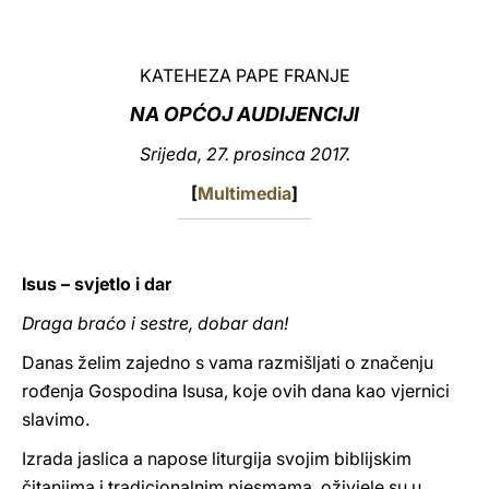
LATINE
KATEHEZA PAPE FRANJE
NA OPĆOJ AUDIJENCIJI
Srijeda, 27. prosinca 2017.
[
Multimedia
]
Isus – svjetlo i dar
Draga braćo i sestre, dobar dan!
Danas želim zajedno s vama razmišljati o značenju
rođenja Gospodina Isusa, koje ovih dana kao vjernici
slavimo.
Izrada jaslica a napose liturgija svojim biblijskim
čitanjima i tradicionalnim pjesmama, oživjele su u