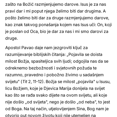
zašto na Božić razmjenjujemo darove. Isus je za nas
pravi dar i mi poput njega želimo biti dar drugima. A
pošto želimo biti dar za druge razmjenjujemo darove,
kao znak takvog ponašanja kojem nas Isus uči: On, koji
je poslan od Oca, bio je dar za nas i mi smo darovi za
druge.
Apostol Pavao daje nam jezgroviti ključ za
razumijevanje biblijskih čitanja: „Pojavila se doista
milost Božja, spasiteljica svih ljudi; odgojila nas da se
odreknemo bezbožnosti i svjetovnih požuda te
razumno, pravedno i pobožno živimo u sadašnjem
svijetu" (
Tit
2, 11-12). Božja se milost „pojavila" u Isusu,
licu Božjem, koje je Djevica Marija donijela na svijet
kao što se rađa svako dijete na ovom svijetu, ali koje
nije došlo „od svijeta", nego je došlo „od neba", to jest
od Boga. Na taj način, utjelovljenjem Sina, Bog nam je
otvorio put novom životu koji nije utemeljen na