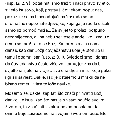
(usp.
Lk
2, 9), potaknuti smo tražiti i naći pravo svjetlo,
svjetlo Isusovo, koji, postavši čovjekom poput nas,
pokazuje se na iznenađujući način: rađa se od
siromašne nepoznate djevojke, koja ga je rodila u štali,
samo uz pomoć muža... Za svijet to prolazi potpuno
nezamijećeno, ali na nebu se vesele anđeli koji znaju o
čemu se radi! Tako se Božji Sin predstavlja i nama
danas: kao dar Božji čovječanstvu koje je utonulo u
tamu i obamrli san (usp.
Iz
9, 1). Svjedoci smo i danas
da čovječanstvo često više voli tamu, jer zna da bi
svjetlo iznijelo na vidjelo sva ona djela i misli koje peku
i grizu savjest. Dakle, radije ostajemo u mraku da ne
bismo remetili vlastite loše navike.
Možemo se, dakle, zapitati što znači prihvatiti Božji
dar koji je Isus. Kao što nas je on sam naučio svojim
životom, to znači biti svakodnevno besplatan dar
onima koje susrećemo na svojem životnom putu. Eto