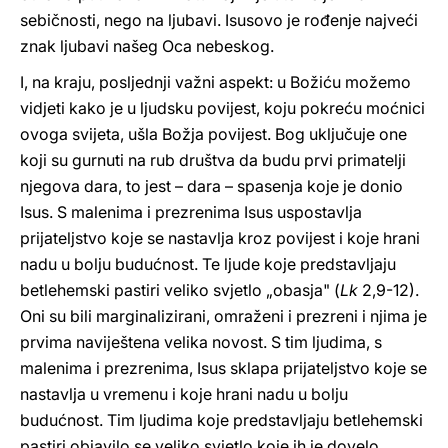
sebičnosti, nego na ljubavi. Isusovo je rođenje najveći
znak ljubavi našeg Oca nebeskog.
I, na kraju, posljednji važni aspekt: u Božiću možemo
vidjeti kako je u ljudsku povijest, koju pokreću moćnici
ovoga svijeta, ušla Božja povijest. Bog uključuje one
koji su gurnuti na rub društva da budu prvi primatelji
njegova dara, to jest – dara – spasenja koje je donio
Isus. S malenima i prezrenima Isus uspostavlja
prijateljstvo koje se nastavlja kroz povijest i koje hrani
nadu u bolju budućnost. Te ljude koje predstavljaju
betlehemski pastiri veliko svjetlo „obasja" (
Lk
2,9-12).
Oni su bili marginalizirani, omraženi i prezreni i njima je
prvima naviještena velika novost. S tim ljudima, s
malenima i prezrenima, Isus sklapa prijateljstvo koje se
nastavlja u vremenu i koje hrani nadu u bolju
budućnost. Tim ljudima koje predstavljaju betlehemski
pastiri objavilo se veliko svjetlo koje ih je dovelo