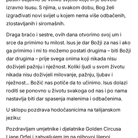
izravno Isusu. S njima, u svakom dobu, Bog želi
izgrađivati novi svijet u kojem nema više odbačenih,
zlostavljanih i siromašnih.
Draga braćo i sestre, ovih dana otvorimo svoj um i
srce da primimo tu milost. Isus je dar Božji za nas i ako
ga primimo i mi to možemo postati drugima – biti Božji
dar drugima – prije svega onima koji nikada nisu
doživjeli pažnju i nježnost. Koliki ljudi u svom životu
nikada nisu doživjeli milovanje, pažnju, ljubav i
nježnost... Božić nas potiče da to učinimo. Isus dolazi
roditi se ponovno u životu svakoga od nas i po nama
nastavlja biti dar spasenja malenima i odbačenima.
U sklopu pozdrava hodočasnicima na talijanskom
jeziku:
Pozdravljam umjetnike i djelatnike Golden Circusa
Liane Orfei i zahvaljujem im na njihovoj lijepoj