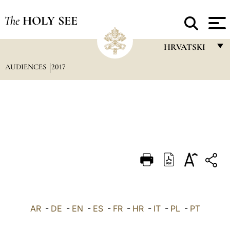
The
HOLY SEE
HRVATSKI
AUDIENCES
2017
FRANÇAIS
ENGLISH
ITALIANO
PORTUGUÊS
ESPAÑOL
DEUTSCH
POLSKI
العربيّة
AR
-
DE
-
EN
-
ES
-
FR
-
HR
-
IT
-
PL
-
PT
中文