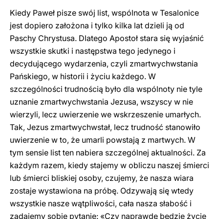
Kiedy Paweł pisze swój list, wspólnota w Tesalonice
jest dopiero założona i tylko kilka lat dzieli ją od
Paschy Chrystusa. Dlatego Apostoł stara się wyjaśnić
wszystkie skutki i następstwa tego jedynego i
decydującego wydarzenia, czyli zmartwychwstania
Pańskiego, w historii i życiu każdego. W
szczególności trudnością było dla wspólnoty nie tyle
uznanie zmartwychwstania Jezusa, wszyscy w nie
wierzyli, lecz uwierzenie we wskrzeszenie umarłych.
Tak, Jezus zmartwychwstał, lecz trudność stanowiło
uwierzenie w to, że umarli powstają z martwych. W
tym sensie list ten nabiera szczególnej aktualności. Za
każdym razem, kiedy stajemy w obliczu naszej śmierci
lub śmierci bliskiej osoby, czujemy, że nasza wiara
zostaje wystawiona na próbę. Odzywają się wtedy
wszystkie nasze wątpliwości, cała nasza słabość i
zadajemy sobie pytanie: «Czy naprawdę będzie życie