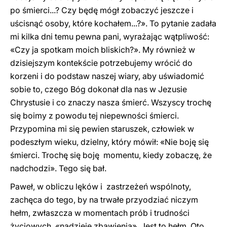
po śmierci...? Czy będę mógł zobaczyć jeszcze i
uścisnąć osoby, które kochałem...?». To pytanie zadała
mi kilka dni temu pewna pani, wyrażając wątpliwość:
«Czy ja spotkam moich bliskich?». My również w
dzisiejszym kontekście potrzebujemy wrócić do
korzeni i do podstaw naszej wiary, aby uświadomić
sobie to, czego Bóg dokonał dla nas w Jezusie
Chrystusie i co znaczy nasza śmierć. Wszyscy trochę
się boimy z powodu tej niepewności śmierci.
Przypomina mi się pewien staruszek, człowiek w
podeszłym wieku, dzielny, który mówił: «Nie boję się
śmierci. Trochę się boję momentu, kiedy zobaczę, że
nadchodzi». Tego się bał.
Paweł, w obliczu lęków i zastrzeżeń wspólnoty,
zachęca do tego, by na trwałe przyodziać niczym
hełm, zwłaszcza w momentach prób i trudności
życiowych, «nadzieję zbawienia». Jest to hełm. Oto