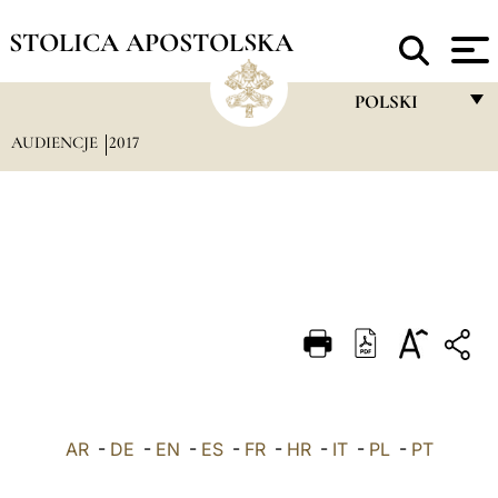
STOLICA APOSTOLSKA
POLSKI
AUDIENCJE
2017
FRANÇAIS
ENGLISH
ITALIANO
PORTUGUÊS
ESPAÑOL
DEUTSCH
POLSKI
AR
-
DE
-
EN
-
ES
-
FR
-
HR
-
IT
-
العربيّة
PL
-
PT
中文