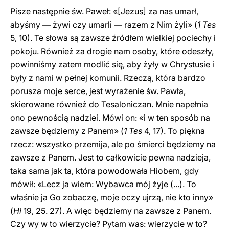
Pisze następnie św. Paweł: «[Jezus] za nas umarł,
abyśmy — żywi czy umarli — razem z Nim żyli» (
1 Tes
5, 10). Te słowa są zawsze źródłem wielkiej pociechy i
pokoju. Również za drogie nam osoby, które odeszły,
powinniśmy zatem modlić się, aby żyły w Chrystusie i
były z nami w pełnej komunii. Rzeczą, która bardzo
porusza moje serce, jest wyrażenie św. Pawła,
skierowane również do Tesaloniczan. Mnie napełnia
ono pewnością nadziei. Mówi on: «i w ten sposób na
zawsze będziemy z Panem» (
1 Tes
4, 17). To piękna
rzecz: wszystko przemija, ale po śmierci będziemy na
zawsze z Panem. Jest to całkowicie pewna nadzieja,
taka sama jak ta, która powodowała Hiobem, gdy
mówił: «Lecz ja wiem: Wybawca mój żyje (...). To
właśnie ja Go zobaczę, moje oczy ujrzą, nie kto inny»
(
Hi
19, 25. 27). A więc będziemy na zawsze z Panem.
Czy wy w to wierzycie? Pytam was: wierzycie w to?