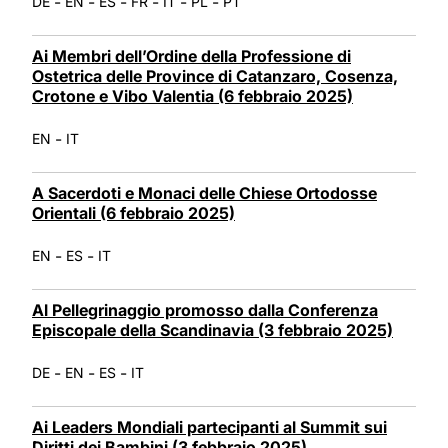
-
-
-
-
-
-
DE
EN
ES
FR
IT
PL
PT
Ai Membri dell’Ordine della Professione di
Ostetrica delle Province di Catanzaro, Cosenza,
Crotone e Vibo Valentia (6 febbraio 2025)
-
EN
IT
A Sacerdoti e Monaci delle Chiese Ortodosse
Orientali (6 febbraio 2025)
-
-
EN
ES
IT
Al Pellegrinaggio promosso dalla Conferenza
Episcopale della Scandinavia (3 febbraio 2025)
-
-
-
DE
EN
ES
IT
Ai Leaders Mondiali partecipanti al Summit sui
Diritti dei Bambini (3 febbraio 2025)