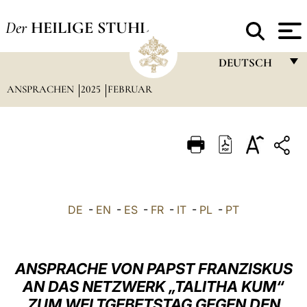
Der
HEILIGE STUHL
DEUTSCH
ANSPRACHEN
2025
FEBRUAR
FRANÇAIS
ENGLISH
ITALIANO
PORTUGUÊS
ESPAÑOL
DE
-
EN
-
ES
-
FR
-
IT
-
PL
-
PT
DEUTSCH
POLSKI
ANSPRACHE VON PAPST FRANZISKUS
العربيّة
AN DAS NETZWERK „TALITHA KUM“
ZUM WELTGEBETSTAG GEGEN DEN
中文