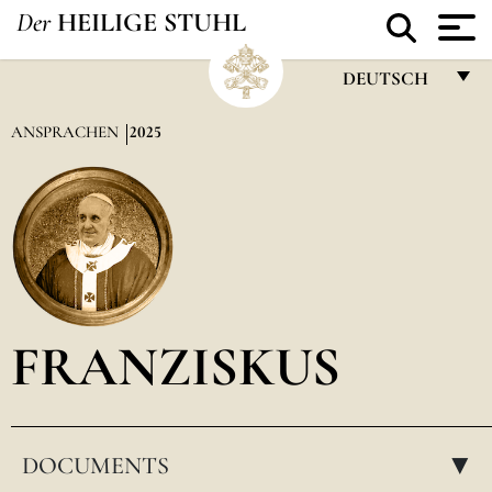
Der
HEILIGE STUHL
DEUTSCH
FRANÇAIS
ANSPRACHEN
2025
ENGLISH
ITALIANO
PORTUGUÊS
ESPAÑOL
DEUTSCH
FRANZISKUS
POLSKI
العربيّة
DOCUMENTS
中文
▸