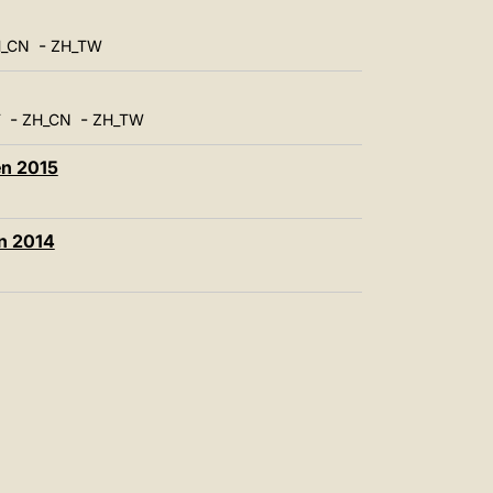
-
_CN
ZH_TW
-
-
T
ZH_CN
ZH_TW
en 2015
en 2014