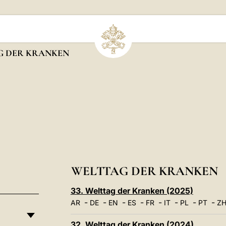
G DER KRANKEN
WELTTAG DER KRANKEN
33. Welttag der Kranken (2025)
-
-
-
-
-
-
-
-
AR
DE
EN
ES
FR
IT
PL
PT
ZH
32. Welttag der Kranken (2024)