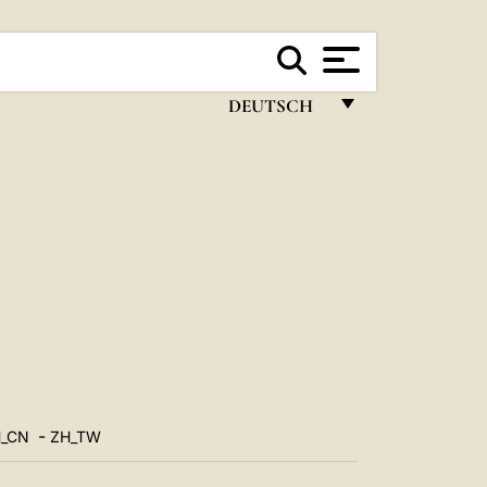
DEUTSCH
FRANÇAIS
ENGLISH
ITALIANO
PORTUGUÊS
ESPAÑOL
DEUTSCH
POLSKI
-
_CN
ZH_TW
العربيّة