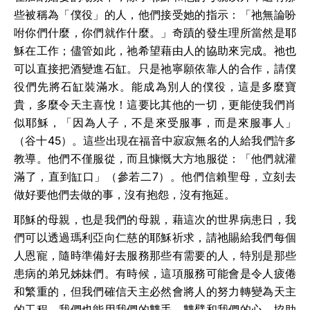
些被稱為「僕役」的人，他們接受她的指示：「祂無論吩
咐你們什麼，你們就作什麼。」奇蹟的發生理所當然是耶
穌在工作；儘管如此，祂希望藉由人的協助來完成。祂也
可以直接把酒變進石缸。只是祂寧願依靠人的合作，請僕
役們先將石缸裝滿水。能成為別人的僕役，這是多麼寶
貴，多麼令天主喜悅！這要比其他的一切，更能使我們肖
似耶穌，「因為人子，不是來受服事，而是來服事人」
（谷十
45
）。這些出現在福音中寂寂無名的人給我們許多
教導。他們不僅服從，而且慷慨大方地服從：「他們就灌
滿了，直到缸口」（參若二
7
）。他們信賴聖母，立刻去
做好要他們去做的事，沒有抱怨，沒有拖延。
耶穌的母親，也是我們的母親，藉這次的世界病患日，我
們可以透過瑪利亞向仁慈的耶穌祈求，請祂賜給我們每個
人恩寵，隨時準備好去服務那些有需要的人，特別是那些
患病的弟兄姊妹們。有時候，這項服務可能會是令人疲倦
和繁重的，但我們確信天主必然會將人的努力轉變為天主
的工程。我們也能用我們的雙手、雙臂和我們的心，協助