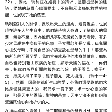
22
）。因此，瑪利亞在婚宴中的請求，是聽從聖神的建
議，從她的慈母心腸而提出，不僅顯示出耶穌救世的權
能，也展現了祂的慈悲。
瑪利亞對人的關懷，反映出天主的溫柔。這份溫柔，也展
現在許多人的生命中，他們隨侍病人身邊，了解病人的需
要，無微不至，因為他們凡事以充滿愛的眼光看待。有多
少次母親在生病孩子的床頭，子女照顧年長父母，孫兒關
心祖父母時，不將自己的祈禱交託在聖母的手中！那些為
病所苦的至親至愛，我們首先就為他們求身體健康；耶穌
自己也特別藉由疾病的治癒，顯示天國的臨在：「你們
去，把你們所見所聞的報告給若翰：瞎子看見，瘸子行
走，癩病人得了潔淨，聾子聽見，死人復活」（瑪十一
4-
5
）。然而，因著信德所生出的愛，令我們還要為他們求
比身體健康更大的：我們求一份平安，求一份心靈的寧
靜，那是天主的恩賜，聖神的果實，天主父決不會拒絕那
些滿懷信心向祂祈求的人。
在加納婚宴的場景中，除了耶穌和他的母親以外，還有那