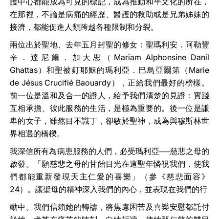
護中心都能成為可見的標記，成為推動和平文化的所在，
在那裡，不論是病痛的經歷、醫護的救助或是兄弟姊妹的
接濟，都能促進人類跨越各種限制和分裂。
兩位出於聖地、去年五月封聖的修女：聖瑪利安．阿勒豐
辛．達尼爾．加大思（
Mariam Alphonsine Danil
Ghattas
）和聖被釘耶穌的瑪利亞．巴烏亞爾第（
Marie
de Jésus Crucifié Baouardy
），正給我們最好的榜樣。
前一位是溫和及合一的證人，給予我們清楚的見證：實踐
互相承擔、彼此服務的生活，是極為重要的。後一位是謙
卑的女子，雖然目不識丁，卻敏於聖神，成為與穆斯林世
界相遇的橋樑。
我深信所有為病患服務的人們，必受瑪利亞──慈悲之母的
啟發。「願慈悲之母的甘飴目光在這聖年憐視我們，使我
們都能重新發現天主仁愛的喜樂」（參《慈悲面容》
24
）。讓聖母的精神深入我們的內心，並表現在我們的行
動中。我們信賴她的轉禱，將焦慮困苦及喜樂安慰都託付