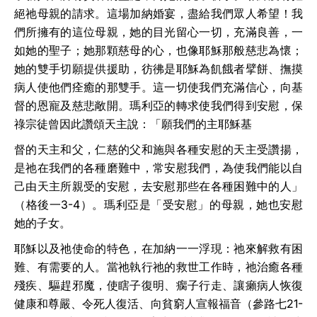
絕祂母親的請求。這場加納婚宴，盡給我們眾人希望！我
們所擁有的這位母親，她的目光留心一切，充滿良善，一
如她的聖子；她那顆慈母的心，也像耶穌那般慈悲為懷；
她的雙手切願提供援助，彷彿是耶穌為飢餓者擘餅、撫摸
病人使他們痊癒的那雙手。這一切使我們充滿信心，向基
督的恩寵及慈悲敞開。瑪利亞的轉求使我們得到安慰，保
祿宗徒曾因此讚頌天主說：「願我們的主耶穌基
督的天主和父，仁慈的父和施與各種安慰的天主受讚揚，
是祂在我們的各種磨難中，常安慰我們，為使我們能以自
己由天主所親受的安慰，去安慰那些在各種困難中的人」
（格後一
3-4
）。瑪利亞是「受安慰」的母親，她也安慰
她的子女。
耶穌以及祂使命的特色，在加納一一浮現：祂來解救有困
難、有需要的人。當祂執行祂的救世工作時，祂治癒各種
殘疾、驅趕邪魔，使瞎子復明、瘸子行走、讓癩病人恢復
健康和尊嚴、令死人復活、向貧窮人宣報福音（參路七
21-