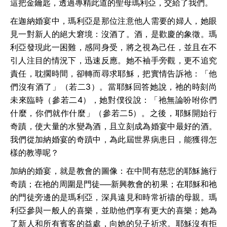
這把金鑰匙，透過專精此道的聖母瑪利亞，交給了我們。
在迦納婚宴中，瑪利亞是那位注意他人需要的婦人，她眼
見一對新人的絕大窘境：沒酒了。酒，是歡慶的象徵。瑪
利亞發現此一困難，感同身受，將之視為己任，並且在不
引人注目的情況下，迅速反應。她不袖手旁觀，更不追究
責任，耽擱時間，卻轉而尋求耶穌，把實情告訴祂：「他
們沒有酒了」（若二
3
）。當耶穌回答她說，祂的時刻尚
未來臨時（參若二
4
），她對僕役說：「祂無論吩咐你們
什麼，你們就作什麼」（參若二
5
）。之後，耶穌開始行
奇蹟，使大量的水變為酒，且立刻成為婚宴中最好的酒。
我們從加納婚宴的奇蹟中，為此屆世界病患日，能獲得怎
樣的教導呢？
加納的婚宴，就是教會的圖像：在中間有慈悲的耶穌施行
奇蹟；在祂的周圍是門徒──新興教會的初果；在耶穌和祂
的門徒旁邊的是瑪利亞，深具遠見和時常祈禱的母親。瑪
利亞參與一般人的喜樂，並助他們享有更大的喜樂；她為
了新人和所有賓客的益處，向她的兒子祈求。耶穌沒有拒