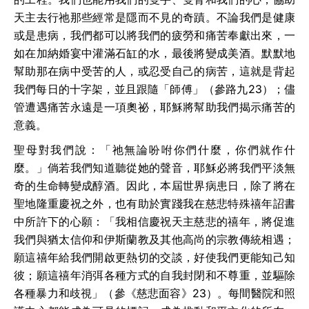
天主去行祂那些經常是隱而不見的奇蹟。不論我們是健康
或是患病，我們都可以將我們的疲勞和痛苦奉獻出來，一
如在加納婚宴中灌滿石缸的水，最後將變成美酒。默默地
幫助那在病中受苦的人，或忍受自己的病苦，這就是背起
我們每日的十字架，並且跟隨「師傅」（參路九
23
）；儘
管遭遇痛苦永遠是一項奧祕，耶穌將幫助我們揭示痛苦的
意義。
聖母對我們說：「祂無論吩咐你們什麼，你們就作什
麼。」倘若我們知道聽從她的聲音，耶穌必將我們平淡無
奇的生命轉變成醇酒。因此，本屆世界病患日，除了將在
聖地隆重慶祝之外，也有助於實踐我在慈悲特殊禧年詔書
中所許下的心願：「我相信慶祝天主慈悲的禧年，將促進
我們與猶太信仰和伊斯蘭教及其他高尚的宗教傳統相遇；
願這禧年給我們開啟更熱切的交談，好使我們更能知己知
彼；願這禧年消弭各種方式的自我封閉和不尊重，並驅除
各種暴力和歧視」（參《慈悲面容》
23
）。每間醫院和照