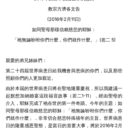
教宗方濟各文告
LATINE
(2016
年
2
月
11
日
)
如同聖母那樣信賴慈悲的耶穌：
「祂無論吩咐你們什麼，你們就作什麼。
」(若二 5)
親愛的弟兄姊妹們：
第二十四屆世界病患日給我機會與患病的你們，以及那些
照顧你們的人更加親近。
由於本屆的世界病患日將在聖地隆重慶祝，所以我建議一
起默想加納婚宴這段福音故事（若二
1-11
），經由聖母的
介入，耶穌完成了祂在世的第一件奇蹟。今年的主題：
如
同聖母那樣信賴慈悲的耶穌
：「
祂無論吩咐你們什麼，你
們就作什麼
」，非常切合慈悲特殊禧年的主旨。世界病患
日的隆重感恩聖祭，是當日的首要大事，將於
2016
年
2
月