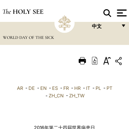
The
HOLY SEE
中文
WORLD DAY OF THE SICK
FRANÇAIS
ENGLISH
ITALIANO
PORTUGUÊS
ESPAÑOL
AR
-
DE
-
EN
-
ES
-
FR
-
HR
-
IT
-
PL
-
PT
DEUTSCH
-
ZH_CN
-
ZH_TW
POLSKI
العربيّة
2016
年第二十四屆世界病患日
中文