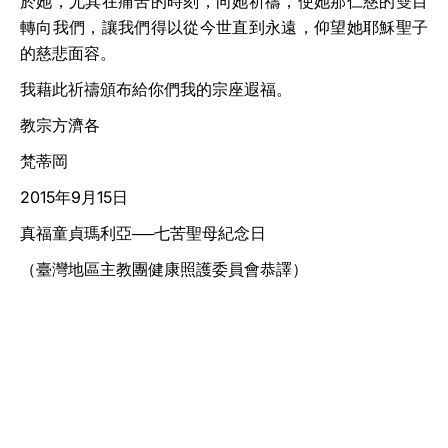
於她，尤其在痛苦的時刻，向她祈禱，使她那仁慈的雙目
轉向我們，讓我們得以從今世直到永遠，仰望她耶穌聖子
的慈悲面容。
我藉此祈禱頒布給你們我的宗座遐福。
教宗方濟各
梵蒂岡
2015
年
9
月
15
日
真福童貞瑪利亞──七苦聖母紀念日
（臺灣地區主教團健康照護委員會恭譯）