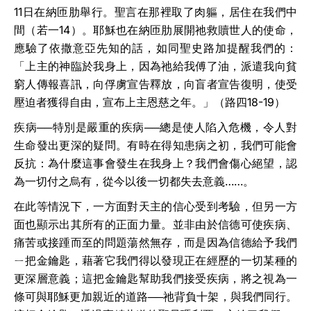
11
日在納匝肋舉行。聖言在那裡取了肉軀，居住在我們中
間（若一
14
）。耶穌也在納匝肋展開祂救贖世人的使命，
應驗了依撒意亞先知的話，如同聖史路加提醒我們的：
「上主的神臨於我身上，因為祂給我傅了油，派遣我向貧
窮人傳報喜訊，向俘虜宣告釋放，向盲者宣告復明，使受
壓迫者獲得自由，宣布上主恩慈之年。」（路四
18-19
）
疾病──特別是嚴重的疾病──總是使人陷入危機，令人對
生命發出更深的疑問。有時在得知患病之初，我們可能會
反抗：為什麼這事會發生在我身上？我們會傷心絕望，認
為一切付之烏有，從今以後一切都失去意義……。
在此等情況下，一方面對天主的信心受到考驗，但另一方
面也顯示出其所有的正面力量。並非由於信德可使疾病、
痛苦或接踵而至的問題蕩然無存，而是因為信德給予我們
ㄧ把金鑰匙，藉著它我們得以發現正在經歷的一切某種的
更深層意義；這把金鑰匙幫助我們接受疾病，將之視為一
條可與耶穌更加親近的道路──祂背負十架，與我們同行。