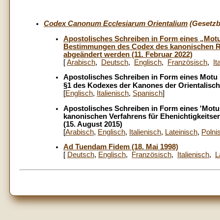
Codex Canonum Ecclesiarum Orientalium
(Gesetzb
Apostolisches Schreiben in Form eines „Mot
Bestimmungen des Codex des kanonischen Re
abgeändert werden (11. Februar 2022)
[
Arabisch
,
Deutsch
,
Englisch
,
Französisch
,
It
Apostolisches Schreiben in Form eines Motu p
§1 des Kodexes der Kanones der Orientalisch
[
Englisch
,
Italienisch
,
Spanisch
]
Apostolisches Schreiben in Form eines 'Motu
kanonischen Verfahrens für Ehenichtigkeitse
(15. August 2015)
[
Arabisch
,
Englisch
,
Italienisch
,
Lateinisch
,
Polni
Ad Tuendam Fidem (18. Mai 1998)
[
Deutsch
,
Englisch
,
Französisch
,
Italienisch
,
L