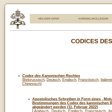
HEILIGER VATER
KARDINALSKOLLEGIUM
CODICES DES
Codex des Kanonischen Rechtes
[
Belorussisch
,
Deutsch
,
Englisch
,
Französisch
,
Italien
Chinesisch
]
Apostolisches Schreiben in Form eines „Mot
Bestimmungen des Codex des kanonischen Re
abgeändert werden (11. Februar 2022)
[
Arabisch
,
Deutsch
,
Englisch
,
Französisch
,
It