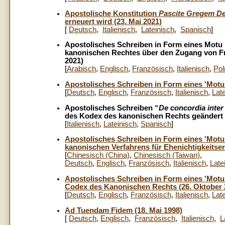
Apostolische Konstitution
Pascite Gregem De
erneuert wird (23. Mai 2021)
[
Deutsch
,
Italienisch
,
Lateinisch
,
Spanisch
]
Apostolisches Schreiben in Form eines Motu 
kanonischen Rechtes über den Zugang von Fr
2021)
[
Arabisch
,
Englisch
,
Französisch
,
Italienisch
,
Pol
Apostolisches Schreiben in Form eines 'Motu
[
Deutsch
,
Englisch
,
Französisch
,
Italienisch
,
Lat
Apostolisches Schreiben “
De concordia inter
des Kodex des kanonischen Rechts geändert 
[
Italienisch
,
Lateinisch
,
Spanisch
]
Apostolisches Schreiben in Form eines 'Motu
kanonischen Verfahrens für Ehenichtigkeitse
[
Chinesisch (China)
,
Chinesisch (Taiwan)
,
Deutsch
,
Englisch
,
Französisch
,
Italienisch
,
Late
Apostolisches Schreiben in Form eines 'Motu
Codex des Kanonischen Rechts (26. Oktober 
[
Deutsch
,
Englisch
,
Französisch
,
Italienisch
,
Late
Ad Tuendam Fidem (18. Mai 1998)
[
Deutsch
,
Englisch
,
Französisch
,
Italienisch
,
L