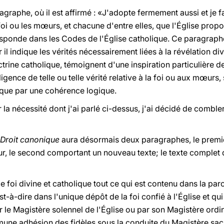
agraphe, où il est affirmé : «J'adopte fermement aussi et je f
foi ou les mœurs, et chacune d'entre elles, que l'Église prop
esponde dans les Codes de l'Église catholique. Ce paragraph
l indique les vérités nécessairement liées à la révélation div
trine catholique, témoignent d'une inspiration particulière de
lligence de telle ou telle vérité relative à la foi ou aux mœurs, 
 que par une cohérence logique.
 la nécessité dont j'ai parlé ci-dessus, j'ai décidé de comble
Droit canonique
aura désormais deux paragraphes, le premie
r, le second comportant un nouveau texte; le texte complet
de foi divine et catholique tout ce qui est contenu dans la par
'est-à-dire dans l'unique dépôt de la foi confié à l'Église et
e Magistère solennel de l'Église ou par son Magistère ordina
mune adhésion des fidèles sous la conduite du Magistère sac