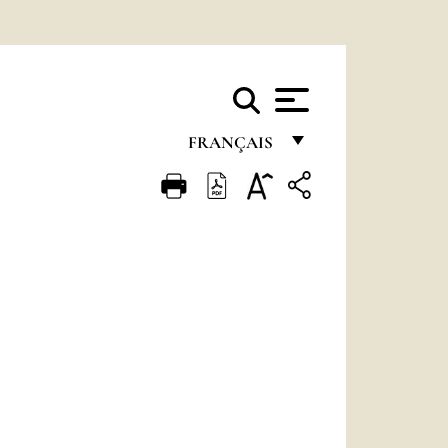
FRANÇAIS
FRANÇAIS
ENGLISH
ITALIANO
PORTUGUÊS
ESPAÑOL
DEUTSCH
POLSKI