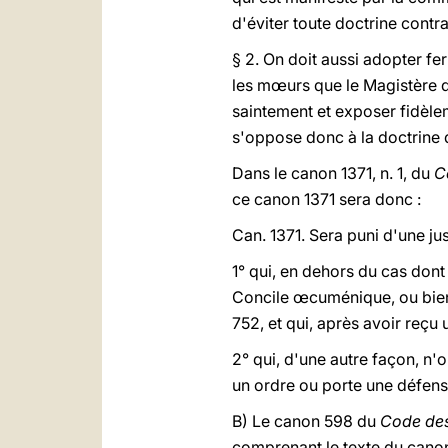
d'éviter toute doctrine contra
§ 2. On doit aussi adopter fer
les mœurs que le Magistère d
saintement et exposer fidèlem
s'oppose donc à la doctrine d
Dans le canon 1371, n. 1, du
C
ce canon 1371 sera donc :
Can. 1371. Sera puni d'une jus
1° qui, en dehors du cas dont
Concile œcuménique, ou bien q
752, et qui, après avoir reçu
2° qui, d'une autre façon, n'
un ordre ou porte une défense
B) Le canon 598 du
Code des
comprenant le texte du canon