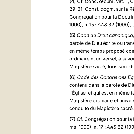
(4) Cf. Conc. œcum. Vat. II, 
29-31; Const. dogm. sur la R
Congrégation pour la Doctrine
1990), n. 15 :
AAS
82 (1990), p
(5)
Code de Droit canonique
parole de Dieu écrite ou trans
en même temps proposé comme
ordinaire et universel, à sav
Magistère sacré; tous sont do
(6)
Code des Canons des Égli
contenu dans la parole de Dieu
l'Église, et qui est en même
Magistère ordinaire et univer
conduite du Magistère sacré; 
(7) Cf. Congrégation pour la 
mai 1990), n. 17 :
AAS
82 (1990