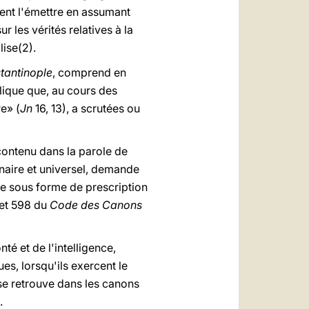
vent l'émettre en assumant
 les vérités relatives à la
ise(2).
tantinople
, comprend en
olique que, au cours des
re» (
Jn
16, 13), a scrutées ou
 contenu dans la parole de
inaire et universel, demande
ve sous forme de prescription
 et 598 du
Code des Canons
té et de l'intelligence,
es, lorsqu'ils exercent le
 se retrouve dans les canons
.