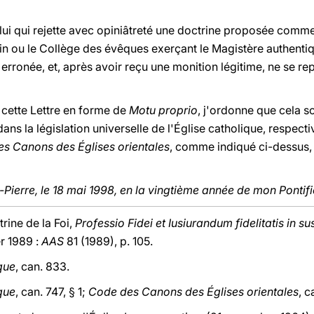
elui qui rejette avec opiniâtreté une doctrine proposée comm
ain ou le Collège des évêques exerçant le Magistère authentiq
onée, et, après avoir reçu une monition légitime, ne se rep
r cette Lettre en forme de
Motu proprio
, j'ordonne que cela soi
dans la législation universelle de l'Église catholique, respec
s Canons des Églises orientales
, comme indiqué ci-dessus,
Pierre, le 18 mai 1998, en la vingtième année de mon Pontifi
rine de la Foi,
Professio Fidei et Iusiurandum fidelitatis in s
er 1989 :
AAS
81 (1989), p. 105.
que
, can. 833.
que
, can. 747, § 1;
Code des Canons des Églises orientales
, c