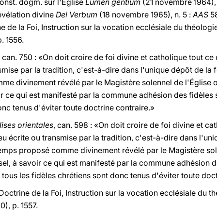
Const. dogm. sur l'Église
Lumen gentium
(21 novembre 1964), 
évélation divine
Dei Verbum
(18 novembre 1965), n. 5 :
AAS
58
 de la Foi, Instruction sur la vocation ecclésiale du théolog
. 1556.
, can. 750 : «On doit croire de foi divine et catholique tout ce
mise par la tradition, c'est-à-dire dans l'unique dépôt de la fo
 divinement révélé par le Magistère solennel de l'Église 
oir ce qui est manifesté par la commune adhésion des fidèles 
nc tenus d'éviter toute doctrine contraire.»
ses orientales
, can. 598 : «On doit croire de foi divine et ca
 écrite ou transmise par la tradition, c'est-à-dire dans l'uni
 temps proposé comme divinement révélé par le Magistère sol
sel, à savoir ce qui est manifesté par la commune adhésion de
tous les fidèles chrétiens sont donc tenus d'éviter toute doct
Doctrine de la Foi, Instruction sur la vocation ecclésiale du 
), p. 1557.