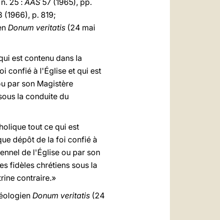
n. 25 :
AAS
57 (1965), pp.
 (1966), p. 819;
ien
Donum veritatis
(24 mai
 qui est contenu dans la
i confié à l'Église et qui est
ou par son Magistère
sous la conduite du
tholique tout ce qui est
que dépôt de la foi confié à
ennel de l'Église ou par son
s fidèles chrétiens sous la
rine contraire.»
théologien
Donum veritatis
(24