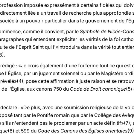
, profession imposée expressément à certains fidèles qui doi
irectement liée à un travail de recherche plus approfondie sur
sociée à un pouvoir particulier dans le gouvernement de l'Égl
commence, comme il convient, par le
Symbole de Nicée-Cons
aragraphes qui entendent expliciter les vérités de la foi cath
uite de l'Esprit Saint qui l'«introduira dans la vérité tout entiè
3).
rédigé : «Je crois également d'une foi ferme tout ce qui est
ue l'Église, par un jugement solennel ou par le Magistère ord
vélé»(4), pose cette affirmation à juste raison et se retrou
le de l'Église, aux canons 750 du
Code de Droit canonique
(5)
déclare : «De plus, avec une soumission religieuse de la volon
posé tant par le Pontife romain que par le Collège des évêqu
'ils n'entendent pas le proclamer par un acte définitif»(7),
ique
(8) et 599 du
Code des Canons des Églises orientales
(9)