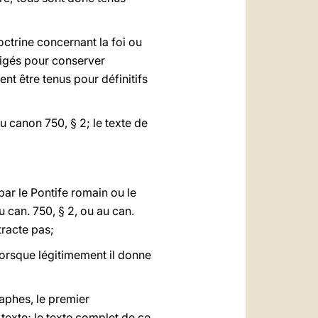
octrine concernant la foi ou
xigés pour conserver
nt être tenus pour définitifs
au canon 750, § 2; le texte de
par le Pontife romain ou le
 can. 750, § 2, ou au can.
tracte pas;
 lorsque légitimement il donne
phes, le premier
exte; le texte complet de ce