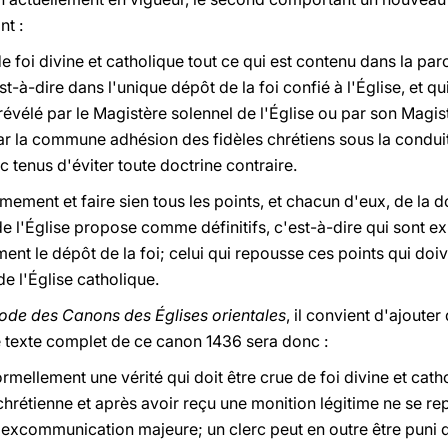
nt :
de foi divine et catholique tout ce qui est contenu dans la par
est-à-dire dans l'unique dépôt de la foi confié à l'Église, et
élé par le Magistère solennel de l'Église ou par son Magistè
par la commune adhésion des fidèles chrétiens sous la condui
c tenus d'éviter toute doctrine contraire.
mement et faire sien tous les points, et chacun d'eux, de la d
e l'Église propose comme définitifs, c'est-à-dire qui sont e
ent le dépôt de la foi; celui qui repousse ces points qui doive
e l'Église catholique.
ode des Canons des Églises orientales
, il convient d'ajoute
le texte complet de ce canon 1436 sera donc :
formellement une vérité qui doit être crue de foi divine et cat
 chrétienne et après avoir reçu une monition légitime ne se rep
l'excommunication majeure; un clerc peut en outre être puni d