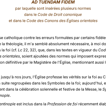
AD TUENDAM FIDEM
par laquelle sont insérées plusieurs normes
dans le
Code de Droit canonique
et dans le
Code des Canons des Églises orientales
se catholique contre les erreurs formulées par certains fidèle
 la théologie, il m'a semblé absolument nécessaire, à moi do
la foi (cf.
Lc
22, 32), que, dans les textes en vigueur du
Code
 orientales
, soient ajoutées des normes qui imposent expre
n définitive par le Magistère de l'Église, mentionnant aussi
 jusqu'à nos jours, l'Église professe les vérités sur la foi au C
 suite regroupées dans les Symboles de la foi; aujourd'hui, en
nt dans la célébration solennelle et festive de la Messe, le
S
nople
.
ntinople
est inclus dans la
Profession de foi
récemment élab