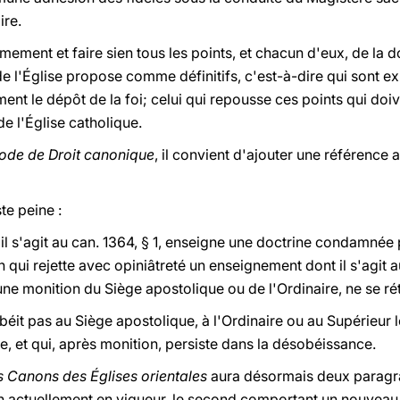
ire.
mement et faire sien tous les points, et chacun d'eux, de la d
e l'Église propose comme définitifs, c'est-à-dire qui sont e
ent le dépôt de la foi; celui qui repousse ces points qui doive
e l'Église catholique.
ode de Droit canonique
, il convient d'ajouter une référence 
te peine :
 il s'agit au can. 1364, § 1, enseigne une doctrine condamnée 
ui rejette avec opiniâtreté un enseignement dont il s'agit au
 une monition du Siège apostolique ou de l'Ordinaire, ne se ré
obéit pas au Siège apostolique, à l'Ordinaire ou au Supérieur
, et qui, après monition, persiste dans la désobéissance.
 Canons des Églises orientales
aura désormais deux paragra
 actuellement en vigueur, le second comportant un nouveau t