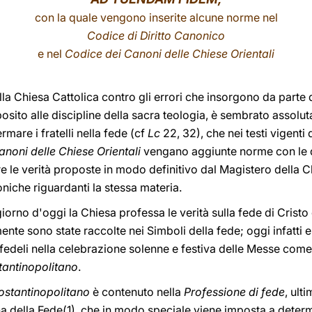
con la quale vengono inserite alcune norme nel
Codice di Diritto Canonico
e nel
Codice dei Canoni delle Chiese Orientali
hiesa Cattolica contro gli errori che insorgono da parte di 
posito alle discipline della sacra teologia, è sembrato assolu
mare i fratelli nella fede (cf
Lc
22, 32), che nei testi vigenti 
noni delle Chiese Orientali
vengano aggiunte norme con le 
re le verità proposte in modo definitivo dal Magistero della 
niche riguardanti la stessa materia.
 giorno d'oggi la Chiesa professa le verità sulla fede di Cristo
nte sono state raccolte nei Simboli della fede; oggi infat
fedeli nella celebrazione solenne e festiva delle Messe com
antinopolitano
.
stantinopolitano
è contenuto nella
Professione di fede
, ult
a della Fede(1), che in modo speciale viene imposta a determ