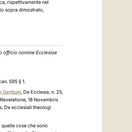
ca, rispettivamente nel
to sopra dimostrato,
do officio nomine Ecclesiae
 can. 595 § 1.
 Gentium
, De Ecclesia, n. 25,
a Revelatione, 18 Novembris
s
, De ecclesiali theologi
te quelle cose che sono