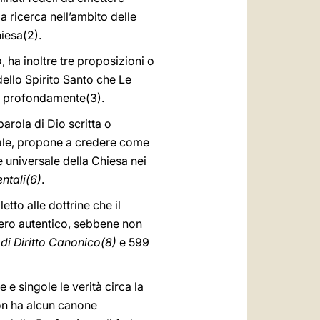
 ricerca nell’ambito delle
iesa(2).
o
, ha inoltre tre proposizioni o
dello Spirito Santo che Le
iù profondamente(3).
rola di Dio scritta o
sale, propone a credere come
 universale della Chiesa nei
ntali(6)
.
tto alle dottrine che il
ero autentico, sebbene non
di Diritto Canonico(8)
e 599
e singole le verità circa la
non ha alcun canone