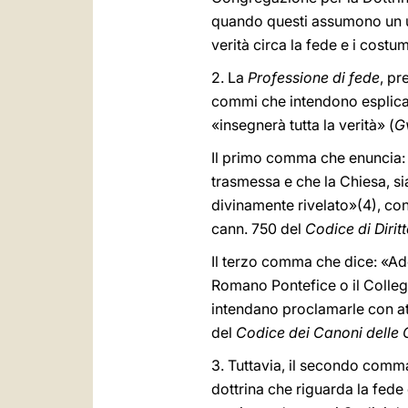
quando questi assumono un uff
verità circa la fede e i cost
2. La
Professione di fede
, p
commi che intendono esplicare
«insegnerà tutta la verità» (
G
Il primo comma che enuncia: 
trasmessa e che la Chiesa, s
divinamente rivelato»(4), con
cann. 750 del
Codice di Diri
Il terzo comma che dice: «Ader
Romano Pontefice o il Colleg
intendano proclamarle con att
del
Codice dei Canoni delle C
3. Tuttavia, il secondo comma
dottrina che riguarda la fede