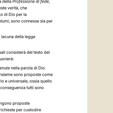
a della
Professione di fede
,
ste verità, che
o di Dio per la
stumi, sono connesse sia per
 lacuna della legge
ali consisterà del testo del
suonerà:
enute nella parola di Dio
he insieme sono proposte come
io e universale, ossia quello
i conseguenza tutti sono
vengono proposte
richieste per custodire