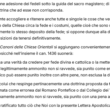
e adesione dei fedeli sotto la guida del sacro magistero; di 
ottrina che ad esse non corrisponda.
te accogliere e ritenere anche tutte e singole le cose che 
 della Chiesa circa la fede e i costumi, quelle cioè che sono 
ente lo stesso deposito della fede; si oppone dunque alla do
sizioni da tenersi definitivamente.
Canoni delle Chiese Orientali
si aggiungano convenientement
osicché nell’insieme il can. 1436 suonerà:
ga una verità da credere per fede divina e cattolica o la mett
 e legittimamente ammonito non si ravvede, sia punito come e
co può essere punito inoltre con altre pene, non esclusa la 
si, colui che respinge pertinacemente una dottrina proposta da 
nata come erronea dal Romano Pontefice o dal Collegio dei V
imamente ammonito non si ravvede, sia punito con una pena 
 ratificato tutto ciò che Noi con la presente Lettera Aposto