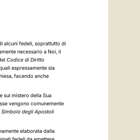
العربيّة
中文
LATINE
alcuni fedeli, soprattutto di
tamente necessario a Noi, il
del
Codice di Diritto
quali espressamente sia
Chiesa, facendo anche
 e sul mistero della Sua
ti esse vengono comunemente
e
Simbolo degli Apostoli
imamente elaborata dalla
inati fedeli da emettere