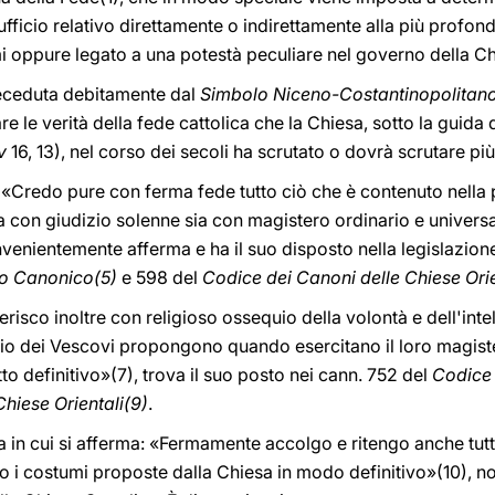
icio relativo direttamente o indirettamente alla più profonda
umi oppure legato a una potestà peculiare nel governo della Ch
receduta debitamente dal
Simbolo Niceno-Costantinopolitan
 le verità della fede cattolica che la Chiesa, sotto la guida 
v
16, 13), nel corso dei secoli ha scrutato o dovrà scrutare p
«Credo pure con ferma fede tutto ciò che è contenuto nella pa
ia con giudizio solenne sia con magistero ordinario e univer
venientemente afferma e ha il suo disposto nella legislazione
tto Canonico(5)
e 598 del
Codice dei Canoni delle Chiese Orie
isco inoltre con religioso ossequio della volontà e dell'intelle
io dei Vescovi propongono quando esercitano il loro magist
o definitivo»(7), trova il suo posto nei cann. 752 del
Codice 
hiese Orientali(9)
.
 in cui si afferma: «Fermamente accolgo e ritengo anche tutte 
 o i costumi proposte dalla Chiesa in modo definitivo»(10), 