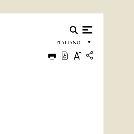
ITALIANO
FRANÇAIS
ENGLISH
ITALIANO
PORTUGUÊS
ESPAÑOL
DEUTSCH
POLSKI