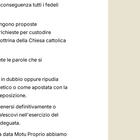
conseguenza tutti i fedeli
vengono proposte
richieste per custodire
ttrina della Chiesa cattolica
e le parole che si
e in dubbio oppure ripudia
retico o come apostata con la
deposizione.
tenersi definitivamente o
escovi nell'esercizio del
adeguata.
lica data Motu Proprio abbiamo