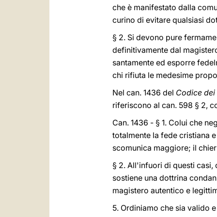
che è manifestato dalla comun
curino di evitare qualsiasi d
§ 2. Si devono pure fermamen
definitivamente dal magistero
santamente ed esporre fedelm
chi rifiuta le medesime propo
Nel can. 1436 del
Codice dei 
riferiscono al can. 598 § 2, c
Can. 1436 - § 1. Colui che ne
totalmente la fede cristiana
scomunica maggiore; il chieri
§ 2. All'infuori di questi ca
sostiene una dottrina condan
magistero autentico e legitt
5. Ordiniamo che sia valido e