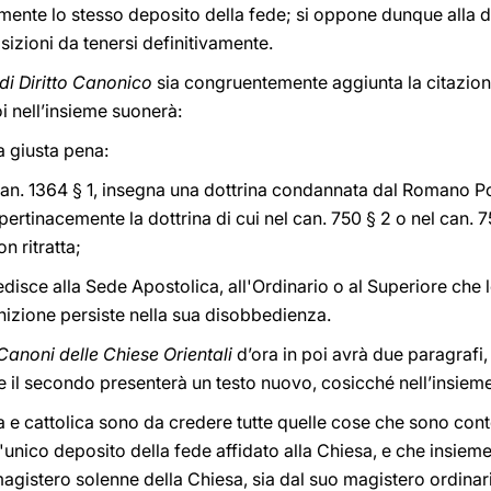
ente lo stesso deposito della fede; si oppone dunque alla do
sizioni da tenersi definitivamente.
di Diritto Canonico
sia congruentemente aggiunta la citazion
oi nell’insieme suonerà:
a giusta pena:
el can. 1364 § 1, insegna una dottrina condannata dal Romano P
rtinacemente la dottrina di cui nel can. 750 § 2 o nel can.
n ritratta;
edisce alla Sede Apostolica, all'Ordinario o al Superiore che
nizione persiste nella sua disobbedienza.
Canoni delle Chiese Orientali
d’ora in poi avrà due paragrafi, 
e il secondo presenterà un testo nuovo, cosicché nell’insieme
na e cattolica sono da credere tutte quelle cose che sono cont
l'unico deposito della fede affidato alla Chiesa, e che insi
magistero solenne della Chiesa, sia dal suo magistero ordinari