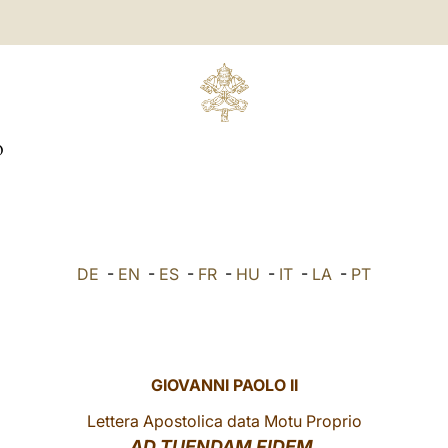
O
DE
-
EN
-
ES
-
FR
-
HU
-
IT
-
LA
-
PT
GIOVANNI PAOLO II
Lettera Apostolica data Motu Proprio
AD TUENDAM FIDEM,