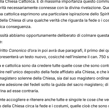
ella Chiesa Cattolica. È di massima importanza questo comm
rità necessariamente connesse con la divina rivelazione. Que
na cattolica esprimono una particolare ispirazione dello Spirit
lla Chiesa di una qualche verità che riguarda la fede o i co
gica conseguenza.
cessità abbiamo opportunamente deliberato di colmare questa
e:
iritto Canonico
d’ora in poi avrà due paragrafi, il primo dei qu
resenterà un testo nuovo, cosicché nell’insieme il can. 750 
na e cattolica sono da credere tutte quelle cose che sono cont
dire nell'unico deposito della fede affidato alla Chiesa, e c
 magistero solenne della Chiesa, sia dal suo magistero ordinar
ne adesione dei fedeli sotto la guida del sacro magistero; d
rina ad esse contraria.
te accogliere e ritenere anche tutte e singole le cose che 
 della Chiesa circa la fede e i costumi, quelle cioè che sono 