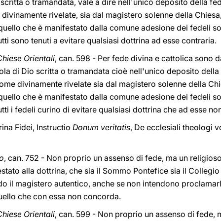
scritta o tramandata, vale a dire nell'unico deposito della fed
ivinamente rivelate, sia dal magistero solenne della Chiesa,
 quello che è manifestato dalla comune adesione dei fedeli so
i sono tenuti a evitare qualsiasi dottrina ad esse contraria.
hiese Orientali
, can. 598 - Per fede divina e cattolica sono 
la di Dio scritta o tramandata cioè nell'unico deposito della 
me divinamente rivelate sia dal magistero solenne della Chi
 quello che è manifestato dalla comune adesione dei fedeli so
ti i fedeli curino di evitare qualsiasi dottrina che ad esse n
ina Fidei, Instructio
Donum veritatis
, De ecclesiali theologi v
co
, can. 752 - Non proprio un assenso di fede, ma un religioso 
stato alla dottrina, che sia il Sommo Pontefice sia il Collegi
ndo il magistero autentico, anche se non intendono proclamarla 
quello che con essa non concorda.
hiese Orientali
, can. 599 - Non proprio un assenso di fede, 