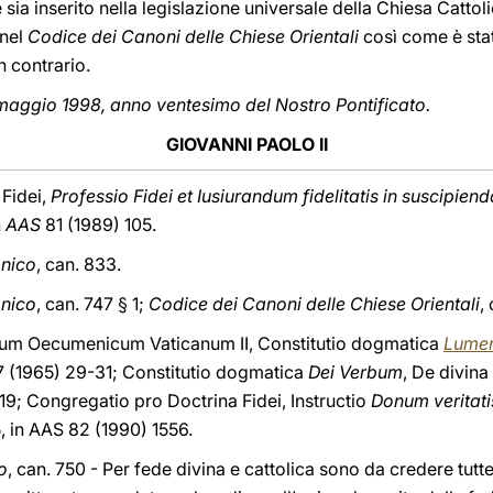
sia inserito nella legislazione universale della Chiesa Cattoli
nel
Codice dei Canoni delle Chiese Orientali
così come è sta
 contrario.
maggio 1998, anno ventesimo del Nostro Pontificato.
GIOVANNI PAOLO II
 Fidei,
Professio Fidei et Iusiurandum fidelitatis in suscipien
n
AAS
81 (1989) 105.
onico
, can. 833.
onico
, can. 747 § 1;
Codice dei Canoni delle Chiese Orientali
,
ium Oecumenicum Vaticanum II, Constitutio dogmatica
Lumen
7 (1965) 29-31; Constitutio dogmatica
Dei Verbum
, De divin
819; Congregatio pro Doctrina Fidei, Instructio
Donum veritati
5, in AAS 82 (1990) 1556.
o
, can. 750 - Per fede divina e cattolica sono da credere tut