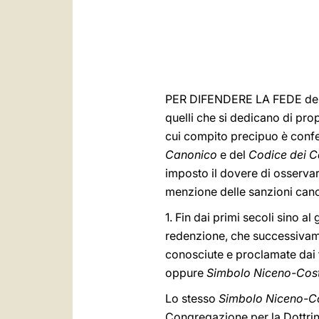
PER DIFENDERE LA FEDE della C
quelli che si dedicano di pro
cui compito precipuo è confer
Canonico
e del
Codice dei Ca
imposto il dovere di osserva
menzione delle sanzioni cano
1. Fin dai primi secoli sino al
redenzione, che successivame
conosciute e proclamate dai 
oppure
Simbolo Niceno-Cost
Lo stesso
Simbolo Niceno-Co
Congregazione per la Dottrin